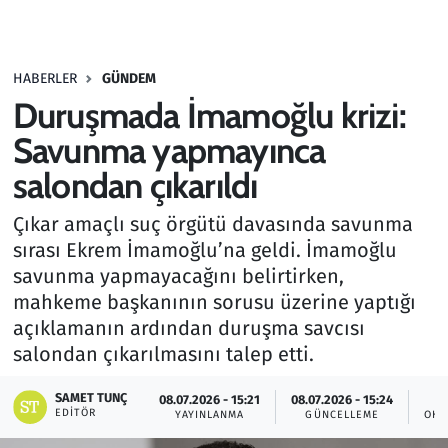
Gündem
HABERLER
GÜNDEM
Haber
Duruşmada İmamoğlu krizi:
Kültür Sanat
Savunma yapmayınca
salondan çıkarıldı
Kurumsal Haberler
Çıkar amaçlı suç örgütü davasında savunma
Lezzet Durağı
sırası Ekrem İmamoğlu’na geldi. İmamoğlu
savunma yapmayacağını belirtirken,
Memur ve Kamu
mahkeme başkanının sorusu üzerine yaptığı
açıklamanın ardından duruşma savcısı
Otomobil
salondan çıkarılmasını talep etti.
Oyun
SAMET TUNÇ
08.07.2026 - 15:21
08.07.2026 - 15:24
EDITÖR
YAYINLANMA
GÜNCELLEME
OKU
Ramazan