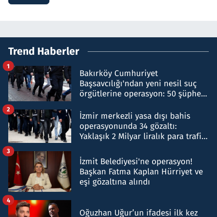
Trend Haberler
1
Bakırköy Cumhuriyet
Başsavcılığı'ndan yeni nesil suç
örgütlerine operasyon: 50 şüpheli
hakkında gözaltı kararı
2
İzmir merkezli yasa dışı bahis
operasyonunda 34 gözaltı:
Yaklaşık 2 Milyar liralık para trafiği
tespit edildi
3
İzmit Belediyesi'ne operasyon!
Başkan Fatma Kaplan Hürriyet ve
eşi gözaltına alındı
4
Oğuzhan Uğur’un ifadesi ilk kez