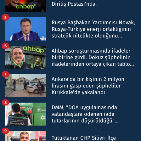
Diriliş Postası'nda!
5
Rusya Başbakan Yardımcısı Novak,
Rusya-Türkiye enerji ortaklığının
stratejik nitelikte olduğunu
belirtti
6
Ahbap soruşturmasında ifadeler
birbirine girdi: Dokuz şüphelinin
ifadelerinden ortaya çıkan tablo
şok etti
7
Ankara'da bir kişinin 2 milyon
lirasını gasp eden şüpheliler
Kırıkkale'de yakalandı
8
DMM, "DOA uygulamasında
vatandaşlara ödenen iade
tutarlarının düşürüldüğü"
iddiasını yalanladı
9
Tutuklanan CHP Silivri İlçe