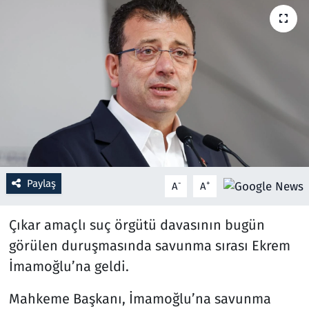
Resmi İlanlar
Rüya Tabirleri
Sağlık
Savunma Sanayi
Seçim 2023
Paylaş
-
+
A
A
Spor
Çıkar amaçlı suç örgütü davasının bugün
Teknoloji ve Bilim
görülen duruşmasında savunma sırası Ekrem
İmamoğlu’na geldi.
Televizyon
Mahkeme Başkanı, İmamoğlu’na savunma