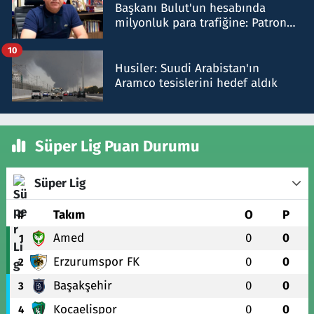
Başkanı Bulut'un hesabında
milyonluk para trafiğine: Patron
talimat verdi, ben gönderdim
10
Husiler: Suudi Arabistan'ın
Aramco tesislerini hedef aldık
Süper Lig Puan Durumu
Süper Lig
#
Takım
O
P
Amed
0
0
1
Erzurumspor FK
0
0
2
Başakşehir
0
0
3
Kocaelispor
0
0
4