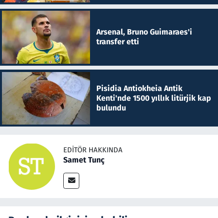
Arsenal, Bruno Guimaraes'i
transfer etti
Pisidia Antiokheia Antik
Kenti'nde 1500 yıllık litürjik kap
bulundu
EDITÖR HAKKINDA
Samet Tunç