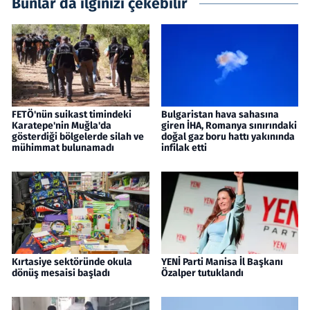
Bunlar da ilginizi çekebilir
FETÖ'nün suikast timindeki
Bulgaristan hava sahasına
Karatepe'nin Muğla'da
giren İHA, Romanya sınırındaki
gösterdiği bölgelerde silah ve
doğal gaz boru hattı yakınında
mühimmat bulunamadı
infilak etti
Kırtasiye sektöründe okula
YENİ Parti Manisa İl Başkanı
dönüş mesaisi başladı
Özalper tutuklandı