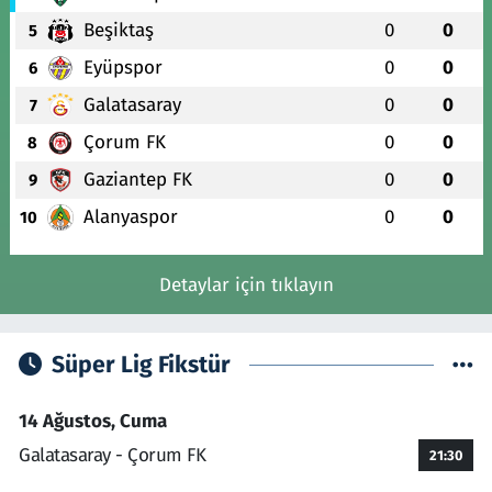
Beşiktaş
0
0
5
Eyüpspor
0
0
6
Galatasaray
0
0
7
Çorum FK
0
0
8
Gaziantep FK
0
0
9
Alanyaspor
0
0
10
Detaylar için tıklayın
Süper Lig Fikstür
14 Ağustos, Cuma
Galatasaray - Çorum FK
21:30