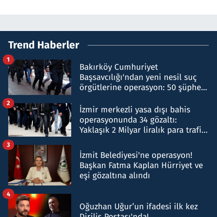
Trend Haberler
1
Bakırköy Cumhuriyet
Başsavcılığı'ndan yeni nesil suç
örgütlerine operasyon: 50 şüpheli
hakkında gözaltı kararı
2
İzmir merkezli yasa dışı bahis
operasyonunda 34 gözaltı:
Yaklaşık 2 Milyar liralık para trafiği
tespit edildi
3
İzmit Belediyesi'ne operasyon!
Başkan Fatma Kaplan Hürriyet ve
eşi gözaltına alındı
4
Oğuzhan Uğur’un ifadesi ilk kez
Diriliş Postası'nda!