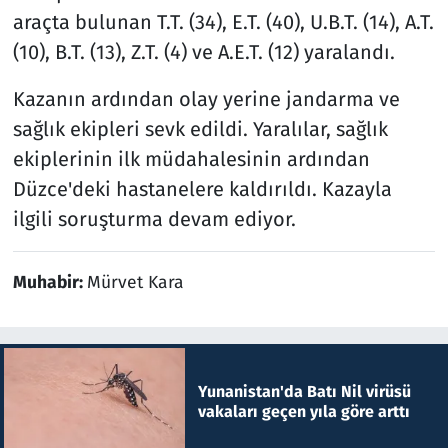
araçta bulunan T.T. (34), E.T. (40), U.B.T. (14), A.T.
(10), B.T. (13), Z.T. (4) ve A.E.T. (12) yaralandı.
Kazanın ardından olay yerine jandarma ve
sağlık ekipleri sevk edildi. Yaralılar, sağlık
ekiplerinin ilk müdahalesinin ardından
Düzce'deki hastanelere kaldırıldı. Kazayla
ilgili soruşturma devam ediyor.
Muhabir:
Mürvet Kara
Yunanistan'da Batı Nil virüsü
vakaları geçen yıla göre arttı