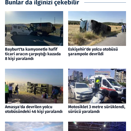
Bunlar da ilginizi çekebilir
Bayburt'ta kamyonetle hafif
Eskişehir'de yolcu otobüsü
ticari aracın çarpıştığı kazada
şarampole devrildi
8 kişi yaralandı
Amasya'da devrilen yolcu
Motosiklet 3 metre sürüklendi,
otobüsündeki 46 kişi yaralandı
sürücü yaralandı