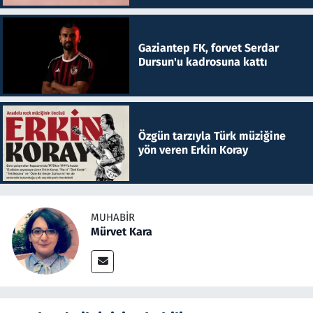
Gaziantep FK, forvet Serdar
Dursun'u kadrosuna kattı
Özgün tarzıyla Türk müziğine
yön veren Erkin Koray
MUHABIR
Mürvet Kara