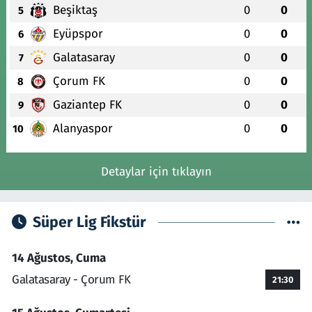
Beşiktaş
0
0
5
Eyüpspor
0
0
6
Galatasaray
0
0
7
Çorum FK
0
0
8
Gaziantep FK
0
0
9
Alanyaspor
0
0
10
Detaylar için tıklayın
Süper Lig Fikstür
14 Ağustos, Cuma
Galatasaray - Çorum FK
21:30