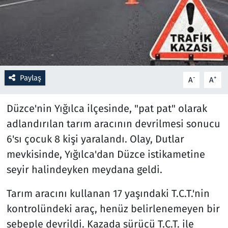
Resmi İlanlar
Rüya Tabirleri
Sağlık
Paylaş
-
+
A
A
Savunma Sanayi
Düzce'nin Yığılca ilçesinde, "pat pat" olarak
adlandırılan tarım aracının devrilmesi sonucu
Seçim 2023
6'sı çocuk 8 kişi yaralandı. Olay, Dutlar
mevkisinde, Yığılca'dan Düzce istikametine
Spor
seyir halindeyken meydana geldi.
Teknoloji ve Bilim
Tarım aracını kullanan 17 yaşındaki T.C.T.'nin
Televizyon
kontrolündeki araç, henüz belirlenemeyen bir
sebeple devrildi. Kazada sürücü T.C.T. ile