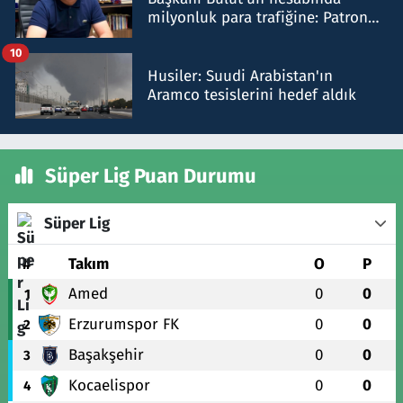
milyonluk para trafiğine: Patron
talimat verdi, ben gönderdim
10
Husiler: Suudi Arabistan'ın
Aramco tesislerini hedef aldık
Süper Lig Puan Durumu
Süper Lig
#
Takım
O
P
Amed
0
0
1
Erzurumspor FK
0
0
2
Başakşehir
0
0
3
Kocaelispor
0
0
4