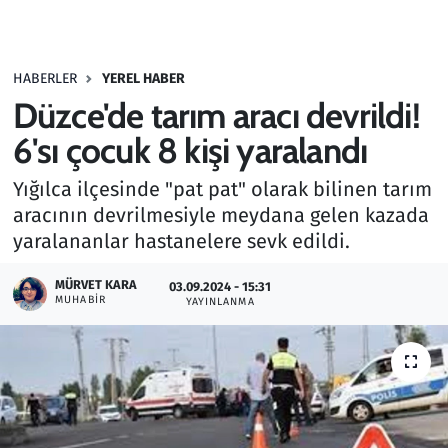
Gündem
HABERLER
YEREL HABER
Haber
Düzce'de tarım aracı devrildi!
Kültür Sanat
6'sı çocuk 8 kişi yaralandı
Yığılca ilçesinde "pat pat" olarak bilinen tarım
Kurumsal Haberler
aracının devrilmesiyle meydana gelen kazada
yaralananlar hastanelere sevk edildi.
Lezzet Durağı
MÜRVET KARA
03.09.2024 - 15:31
Memur ve Kamu
MUHABIR
YAYINLANMA
Otomobil
Oyun
Ramazan