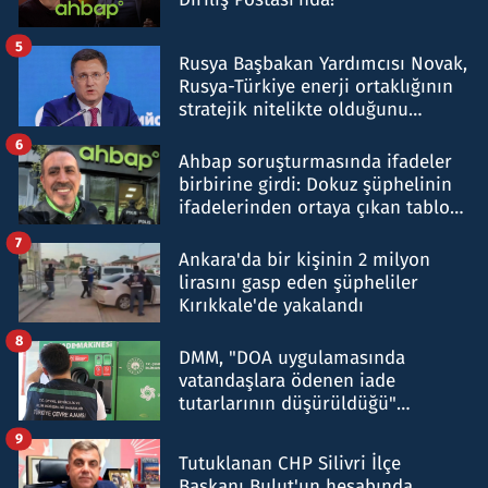
5
Rusya Başbakan Yardımcısı Novak,
Rusya-Türkiye enerji ortaklığının
stratejik nitelikte olduğunu
belirtti
6
Ahbap soruşturmasında ifadeler
birbirine girdi: Dokuz şüphelinin
ifadelerinden ortaya çıkan tablo
şok etti
7
Ankara'da bir kişinin 2 milyon
lirasını gasp eden şüpheliler
Kırıkkale'de yakalandı
8
DMM, "DOA uygulamasında
vatandaşlara ödenen iade
tutarlarının düşürüldüğü"
iddiasını yalanladı
9
Tutuklanan CHP Silivri İlçe
Başkanı Bulut'un hesabında