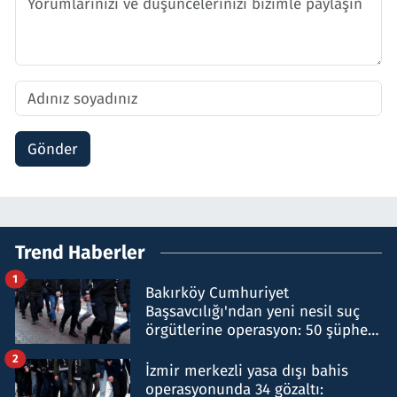
Gönder
Trend Haberler
1
Bakırköy Cumhuriyet
Başsavcılığı'ndan yeni nesil suç
örgütlerine operasyon: 50 şüpheli
hakkında gözaltı kararı
2
İzmir merkezli yasa dışı bahis
operasyonunda 34 gözaltı: