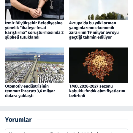
İzmir Büyükşehir Belediyesine
Avrupa'da bu yılki orman
yönelik "ihaleye fesat
yangınlarının ekonomik
karıştırma" soruşturmasında 2
zararının 19 milyar avroyu
şüpheli tutuklandı
geçtiği tahmin ediliyor
Otomotiv endüstrisinin
TMO, 2026-2027 sezonu
temmuz ihracatı 3,6 milyar
kabuklu fındık alım fiyatlarını
dolara yaklaştı
belirledi
Yorumlar