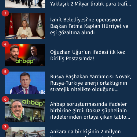
Yaklaşık 2 Milyar liralık para trafiği
tespit edildi
3
İzmit Belediyesi'ne operasyon!
Başkan Fatma Kaplan Hürriyet ve
eşi gözaltına alındı
4
Oğuzhan Uğur’un ifadesi ilk kez
Diriliş Postası'nda!
5
Rusya Başbakan Yardımcısı Novak,
Rusya-Türkiye enerji ortaklığının
stratejik nitelikte olduğunu
belirtti
6
Ahbap soruşturmasında ifadeler
birbirine girdi: Dokuz şüphelinin
ifadelerinden ortaya çıkan tablo
şok etti
7
Ankara'da bir kişinin 2 milyon