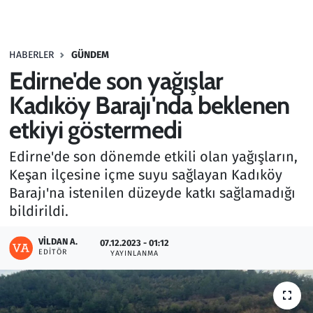
Gündem
HABERLER
GÜNDEM
Haber
Edirne'de son yağışlar
Kültür Sanat
Kadıköy Barajı'nda beklenen
etkiyi göstermedi
Kurumsal Haberler
Edirne'de son dönemde etkili olan yağışların,
Lezzet Durağı
Keşan ilçesine içme suyu sağlayan Kadıköy
Barajı'na istenilen düzeyde katkı sağlamadığı
Memur ve Kamu
bildirildi.
Otomobil
VILDAN A.
07.12.2023 - 01:12
EDITÖR
YAYINLANMA
Oyun
Ramazan