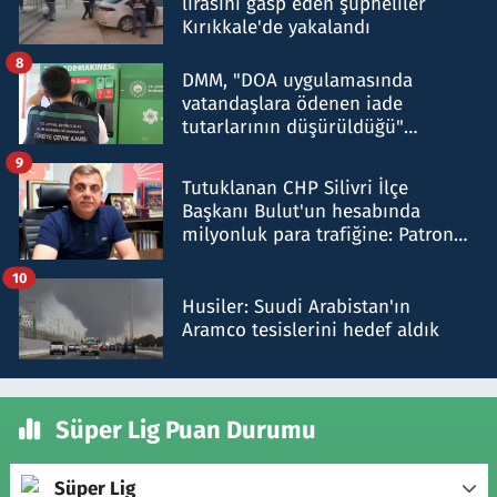
lirasını gasp eden şüpheliler
Kırıkkale'de yakalandı
8
DMM, "DOA uygulamasında
vatandaşlara ödenen iade
tutarlarının düşürüldüğü"
iddiasını yalanladı
9
Tutuklanan CHP Silivri İlçe
Başkanı Bulut'un hesabında
milyonluk para trafiğine: Patron
talimat verdi, ben gönderdim
10
Husiler: Suudi Arabistan'ın
Aramco tesislerini hedef aldık
Süper Lig Puan Durumu
Süper Lig