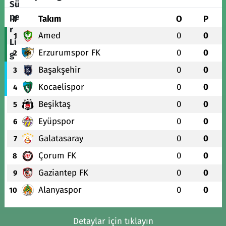
#
Takım
O
P
Amed
0
0
1
Erzurumspor FK
0
0
2
Başakşehir
0
0
3
Kocaelispor
0
0
4
Beşiktaş
0
0
5
Eyüpspor
0
0
6
Galatasaray
0
0
7
Çorum FK
0
0
8
Gaziantep FK
0
0
9
Alanyaspor
0
0
10
Detaylar için tıklayın