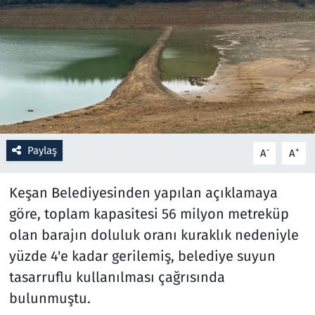
Resmi İlanlar
Rüya Tabirleri
Sağlık
Savunma Sanayi
Paylaş
-
+
A
A
Seçim 2023
Keşan Belediyesinden yapılan açıklamaya
Spor
göre, toplam kapasitesi 56 milyon metreküp
olan barajın doluluk oranı kuraklık nedeniyle
Teknoloji ve Bilim
yüzde 4'e kadar gerilemiş, belediye suyun
tasarruflu kullanılması çağrısında
Televizyon
bulunmuştu.