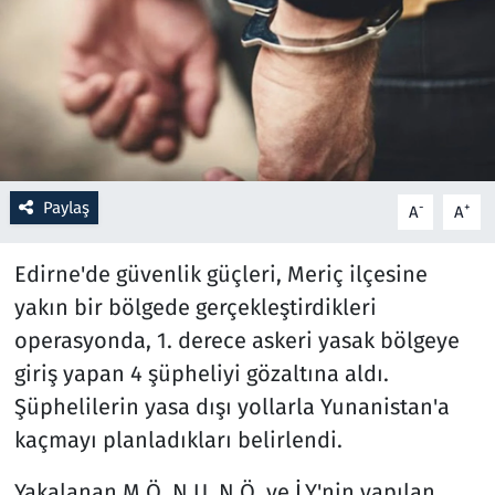
Resmi İlanlar
Rüya Tabirleri
Sağlık
Paylaş
-
+
A
A
Savunma Sanayi
Edirne'de güvenlik güçleri, Meriç ilçesine
Seçim 2023
yakın bir bölgede gerçekleştirdikleri
Spor
operasyonda, 1. derece askeri yasak bölgeye
giriş yapan 4 şüpheliyi gözaltına aldı.
Teknoloji ve Bilim
Şüphelilerin yasa dışı yollarla Yunanistan'a
kaçmayı planladıkları belirlendi.
Televizyon
Yakalanan M.Ö, N.U, N.Ö. ve İ.Y'nin yapılan