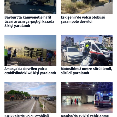
Bayburt'ta kamyonetle hafif
Eskişehir'de yolcu otobüsü
ticari aracın çarpıştığı kazada
şarampole devrildi
8 kişi yaralandı
Amasya'da devrilen yolcu
Motosiklet 3 metre sürüklendi,
otobüsündeki 46 kişi yaralandı
sürücü yaralandı
Kırıkkale'de yolcu otobüsü
Manisa’da 19 kişi zehirlenme