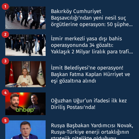
1
Bakırköy Cumhuriyet
Başsavcılığı'ndan yeni nesil suç
örgütlerine operasyon: 50 şüpheli
hakkında gözaltı kararı
2
İzmir merkezli yasa dışı bahis
operasyonunda 34 gözaltı:
Yaklaşık 2 Milyar liralık para trafiği
tespit edildi
3
İzmit Belediyesi'ne operasyon!
Başkan Fatma Kaplan Hürriyet ve
eşi gözaltına alındı
4
Oğuzhan Uğur’un ifadesi ilk kez
Diriliş Postası'nda!
5
Rusya Başbakan Yardımcısı Novak,
Rusya-Türkiye enerji ortaklığının
stratejik nitelikte olduğunu