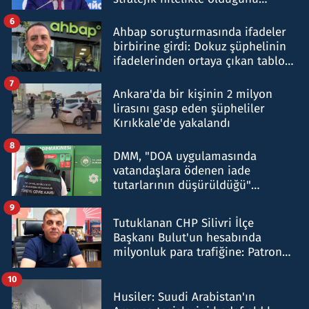
belirtti
6
Ahbap soruşturmasında ifadeler
birbirine girdi: Dokuz şüphelinin
ifadelerinden ortaya çıkan tablo
şok etti
7
Ankara'da bir kişinin 2 milyon
lirasını gasp eden şüpheliler
Kırıkkale'de yakalandı
8
DMM, "DOA uygulamasında
vatandaşlara ödenen iade
tutarlarının düşürüldüğü"
iddiasını yalanladı
9
Tutuklanan CHP Silivri İlçe
Başkanı Bulut'un hesabında
milyonluk para trafiğine: Patron
talimat verdi, ben gönderdim
10
Husiler: Suudi Arabistan'ın