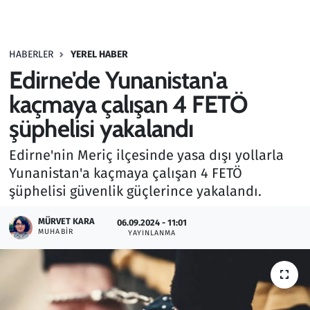
Gündem
HABERLER
YEREL HABER
Haber
Edirne'de Yunanistan'a
Kültür Sanat
kaçmaya çalışan 4 FETÖ
şüphelisi yakalandı
Kurumsal Haberler
Edirne'nin Meriç ilçesinde yasa dışı yollarla
Lezzet Durağı
Yunanistan'a kaçmaya çalışan 4 FETÖ
şüphelisi güvenlik güçlerince yakalandı.
Memur ve Kamu
MÜRVET KARA
06.09.2024 - 11:01
MUHABIR
YAYINLANMA
Otomobil
Oyun
Ramazan