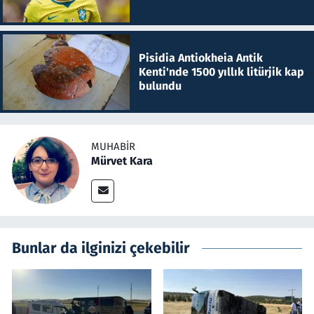
Pisidia Antiokheia Antik
Kenti'nde 1500 yıllık litürjik kap
bulundu
MUHABIR
Mürvet Kara
Bunlar da ilginizi çekebilir