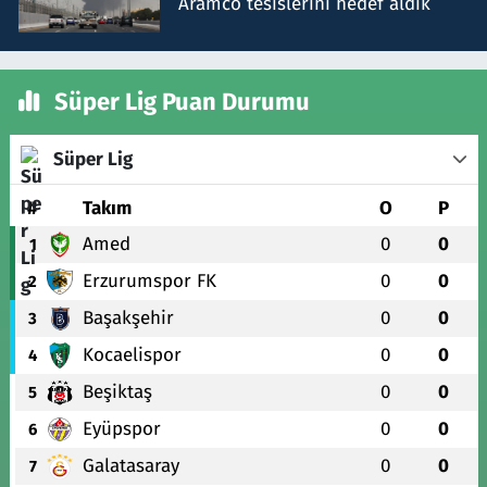
Aramco tesislerini hedef aldık
Süper Lig Puan Durumu
Süper Lig
#
Takım
O
P
Amed
0
0
1
Erzurumspor FK
0
0
2
Başakşehir
0
0
3
Kocaelispor
0
0
4
Beşiktaş
0
0
5
Eyüpspor
0
0
6
Galatasaray
0
0
7