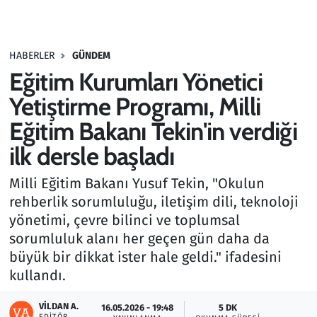
Gündem
HABERLER
GÜNDEM
Haber
Eğitim Kurumları Yönetici
Kültür Sanat
Yetiştirme Programı, Milli
Eğitim Bakanı Tekin'in verdiği
Kurumsal Haberler
ilk dersle başladı
Lezzet Durağı
Milli Eğitim Bakanı Yusuf Tekin, "Okulun
rehberlik sorumluluğu, iletişim dili, teknoloji
Memur ve Kamu
yönetimi, çevre bilinci ve toplumsal
sorumluluk alanı her geçen gün daha da
Otomobil
büyük bir dikkat ister hale geldi." ifadesini
kullandı.
Oyun
VILDAN A.
16.05.2026 - 19:48
5 DK
Ramazan
EDITÖR