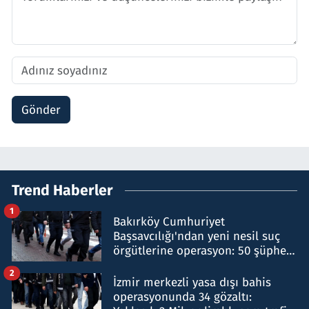
Gönder
Trend Haberler
1
Bakırköy Cumhuriyet
Başsavcılığı'ndan yeni nesil suç
örgütlerine operasyon: 50 şüpheli
hakkında gözaltı kararı
2
İzmir merkezli yasa dışı bahis
operasyonunda 34 gözaltı: