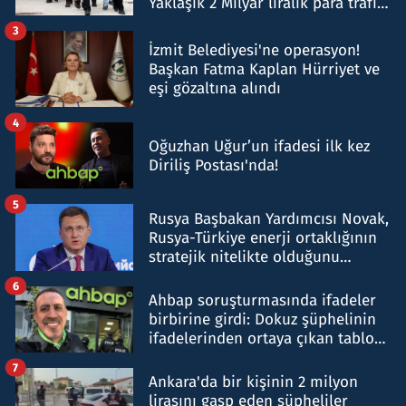
Yaklaşık 2 Milyar liralık para trafiği
tespit edildi
3
İzmit Belediyesi'ne operasyon!
Başkan Fatma Kaplan Hürriyet ve
eşi gözaltına alındı
4
Oğuzhan Uğur’un ifadesi ilk kez
Diriliş Postası'nda!
5
Rusya Başbakan Yardımcısı Novak,
Rusya-Türkiye enerji ortaklığının
stratejik nitelikte olduğunu
belirtti
6
Ahbap soruşturmasında ifadeler
birbirine girdi: Dokuz şüphelinin
ifadelerinden ortaya çıkan tablo
şok etti
7
Ankara'da bir kişinin 2 milyon
lirasını gasp eden şüpheliler