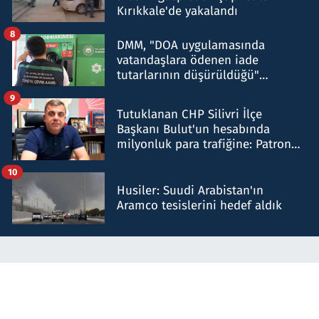
Kırıkkale'de yakalandı
8
DMM, "DOA uygulamasında
vatandaşlara ödenen iade
tutarlarının düşürüldüğü"
iddiasını yalanladı
9
Tutuklanan CHP Silivri İlçe
Başkanı Bulut'un hesabında
milyonluk para trafiğine: Patron
talimat verdi, ben gönderdim
10
Husiler: Suudi Arabistan'ın
Aramco tesislerini hedef aldık