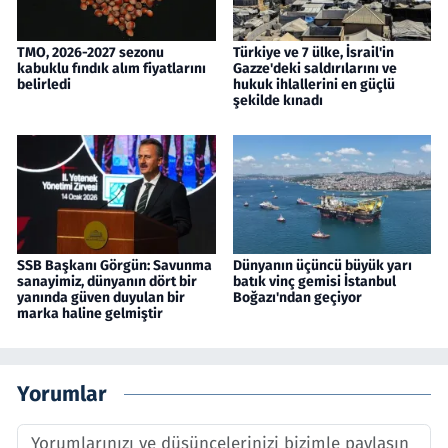
TMO, 2026-2027 sezonu
Türkiye ve 7 ülke, İsrail'in
kabuklu fındık alım fiyatlarını
Gazze'deki saldırılarını ve
belirledi
hukuk ihlallerini en güçlü
şekilde kınadı
SSB Başkanı Görgün: Savunma
Dünyanın üçüncü büyük yarı
sanayimiz, dünyanın dört bir
batık vinç gemisi İstanbul
yanında güven duyulan bir
Boğazı'ndan geçiyor
marka haline gelmiştir
Yorumlar