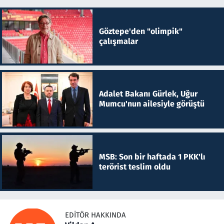
Göztepe'den "olimpik"
çalışmalar
Adalet Bakanı Gürlek, Uğur
Mumcu'nun ailesiyle görüştü
MSB: Son bir haftada 1 PKK'lı
terörist teslim oldu
EDITÖR HAKKINDA