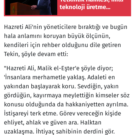
teknoloji üretme
irademizi sürdürecek
insan gücümüzü temsil
Hazreti Ali'nin yöneticilere bıraktığı ve bugün
etmektedir.
hala anlamını koruyan büyük ölçünün,
kendileri için rehber olduğunu dile getiren
Tekin, şöyle devam etti:
"Hazreti Ali, Malik el-Eşter'e şöyle diyor;
'İnsanlara merhametle yaklaş. Adaleti en
yakından başlayarak koru. Sevdiğin, yakın
gördüğün, kayırmaya meylettiğin kimseler söz
konusu olduğunda da hakkaniyetten ayrılma.
İstişareyi terk etme. Görev vereceğin kişide
ehliyet, ahlak ve güven ara. Halktan
uzaklaşma. İhtiyaç sahibinin derdini gör.