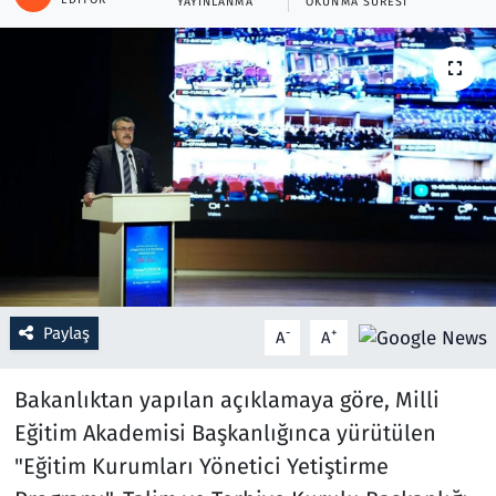
YAYINLANMA
OKUNMA SÜRESI
Resmi İlanlar
Rüya Tabirleri
Sağlık
Savunma Sanayi
Seçim 2023
Spor
Paylaş
-
+
A
A
Teknoloji ve Bilim
Bakanlıktan yapılan açıklamaya göre, Milli
Eğitim Akademisi Başkanlığınca yürütülen
Televizyon
"Eğitim Kurumları Yönetici Yetiştirme