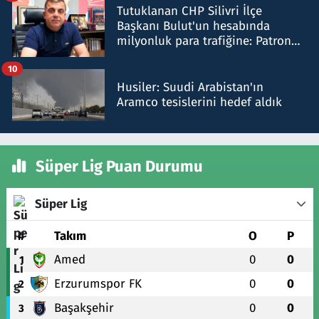
Tutuklanan CHP Silivri İlçe
Başkanı Bulut'un hesabında
milyonluk para trafiğine: Patron
talimat verdi, ben gönderdim
10
Husiler: Suudi Arabistan'ın
Aramco tesislerini hedef aldık
Süper Lig Puan Durumu
Süper Lig
#
Takım
O
P
Amed
0
0
1
Erzurumspor FK
0
0
2
Başakşehir
0
0
3