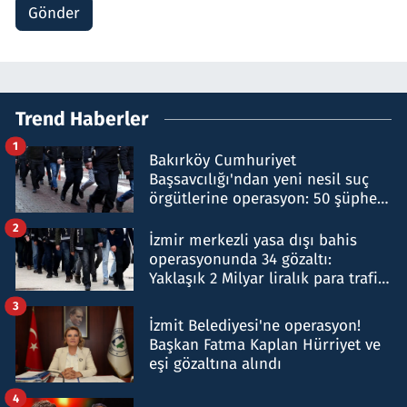
Gönder
Trend Haberler
1
Bakırköy Cumhuriyet
Başsavcılığı'ndan yeni nesil suç
örgütlerine operasyon: 50 şüpheli
hakkında gözaltı kararı
2
İzmir merkezli yasa dışı bahis
operasyonunda 34 gözaltı:
Yaklaşık 2 Milyar liralık para trafiği
tespit edildi
3
İzmit Belediyesi'ne operasyon!
Başkan Fatma Kaplan Hürriyet ve
eşi gözaltına alındı
4