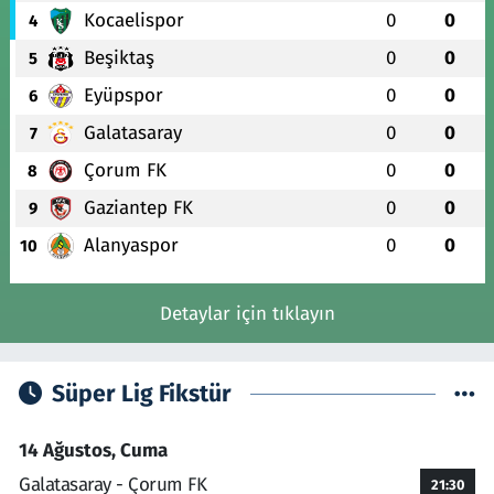
Kocaelispor
0
0
4
Beşiktaş
0
0
5
Eyüpspor
0
0
6
Galatasaray
0
0
7
Çorum FK
0
0
8
Gaziantep FK
0
0
9
Alanyaspor
0
0
10
Detaylar için tıklayın
Süper Lig Fikstür
14 Ağustos, Cuma
Galatasaray - Çorum FK
21:30