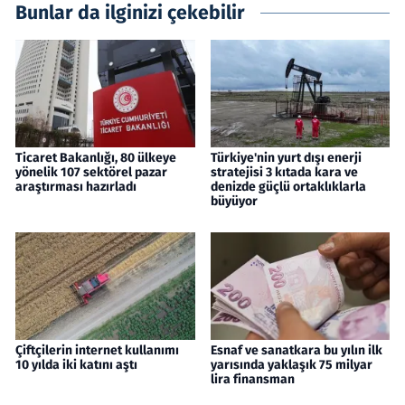
Bunlar da ilginizi çekebilir
Ticaret Bakanlığı, 80 ülkeye
Türkiye'nin yurt dışı enerji
yönelik 107 sektörel pazar
stratejisi 3 kıtada kara ve
araştırması hazırladı
denizde güçlü ortaklıklarla
büyüyor
Çiftçilerin internet kullanımı
Esnaf ve sanatkara bu yılın ilk
10 yılda iki katını aştı
yarısında yaklaşık 75 milyar
lira finansman