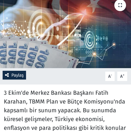
Resmi İlanlar
Rüya Tabirleri
Sağlık
Savunma Sanayi
Seçim 2023
Paylaş
-
+
A
A
Spor
3 Ekim'de Merkez Bankası Başkanı Fatih
Karahan, TBMM Plan ve Bütçe Komisyonu'nda
Teknoloji ve Bilim
kapsamlı bir sunum yapacak. Bu sunumda
Televizyon
küresel gelişmeler, Türkiye ekonomisi,
enflasyon ve para politikası gibi kritik konular