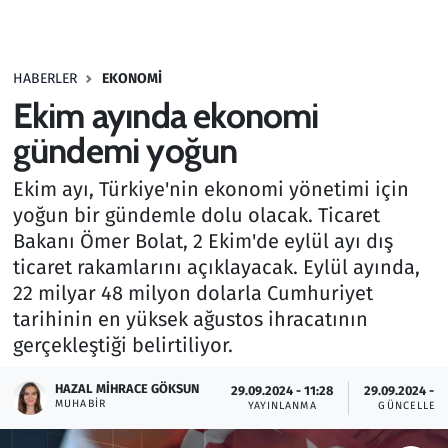
Gündem
HABERLER
EKONOMI
Haber
Ekim ayında ekonomi
Kültür Sanat
gündemi yoğun
Ekim ayı, Türkiye'nin ekonomi yönetimi için
Kurumsal Haberler
yoğun bir gündemle dolu olacak. Ticaret
Bakanı Ömer Bolat, 2 Ekim'de eylül ayı dış
Lezzet Durağı
ticaret rakamlarını açıklayacak. Eylül ayında,
Memur ve Kamu
22 milyar 48 milyon dolarla Cumhuriyet
tarihinin en yüksek ağustos ihracatının
Otomobil
gerçekleştiği belirtiliyor.
HAZAL MIHRACE GÖKSUN
Oyun
29.09.2024 - 11:28
29.09.2024 - 1
MUHABIR
YAYINLANMA
GÜNCELLEM
Ramazan