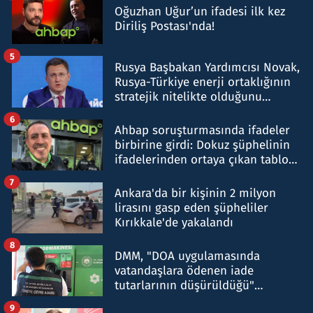
Oğuzhan Uğur’un ifadesi ilk kez
Diriliş Postası'nda!
5
Rusya Başbakan Yardımcısı Novak,
Rusya-Türkiye enerji ortaklığının
stratejik nitelikte olduğunu
belirtti
6
Ahbap soruşturmasında ifadeler
birbirine girdi: Dokuz şüphelinin
ifadelerinden ortaya çıkan tablo
şok etti
7
Ankara'da bir kişinin 2 milyon
lirasını gasp eden şüpheliler
Kırıkkale'de yakalandı
8
DMM, "DOA uygulamasında
vatandaşlara ödenen iade
tutarlarının düşürüldüğü"
iddiasını yalanladı
9