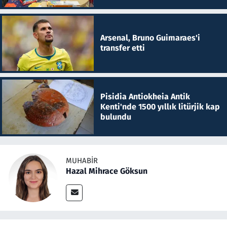
Arsenal, Bruno Guimaraes'i
transfer etti
Pisidia Antiokheia Antik
Kenti'nde 1500 yıllık litürjik kap
bulundu
MUHABIR
Hazal Mihrace Göksun