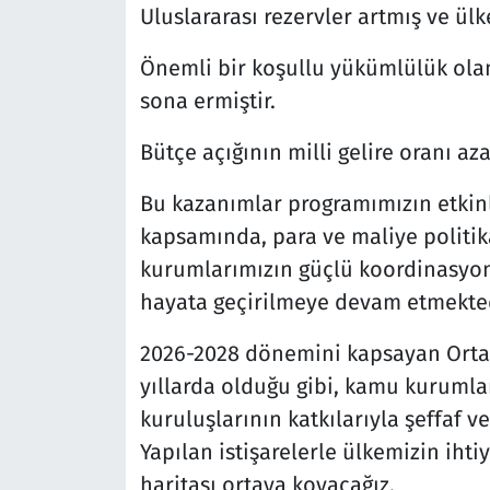
Uluslararası rezervler artmış ve ülke
Önemli bir koşullu yükümlülük ol
sona ermiştir.
Bütçe açığının milli gelire oranı aza
Bu kazanımlar programımızın etkinl
kapsamında, para ve maliye politika
kurumlarımızın güçlü koordinasyon
hayata geçirilmeye devam etmekted
2026-2028 dönemini kapsayan Orta V
yıllarda olduğu gibi, kamu kurumlan
kuruluşlarının katkılarıyla şeffaf v
Yapılan istişarelerle ülkemizin ihti
haritası ortaya koyacağız.