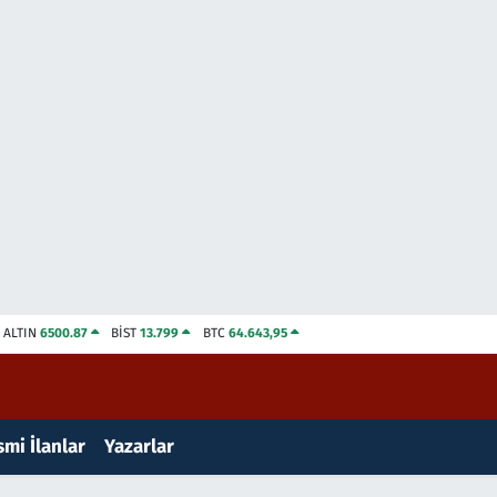
ALTIN
6500.87
BİST
13.799
BTC
64.643,95
mi İlanlar
Yazarlar