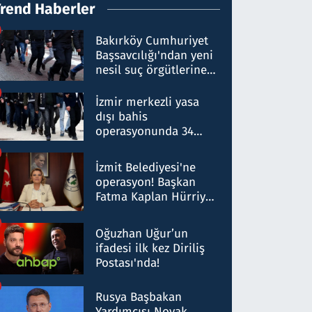
Trend Haberler
Bakırköy Cumhuriyet
Başsavcılığı'ndan yeni
nesil suç örgütlerine
operasyon: 50 şüpheli
hakkında gözaltı kararı
İzmir merkezli yasa
dışı bahis
operasyonunda 34
gözaltı: Yaklaşık 2
Milyar liralık para
İzmit Belediyesi'ne
trafiği tespit edildi
operasyon! Başkan
Fatma Kaplan Hürriyet
ve eşi gözaltına alındı
Oğuzhan Uğur’un
ifadesi ilk kez Diriliş
Postası'nda!
Rusya Başbakan
Yardımcısı Novak,