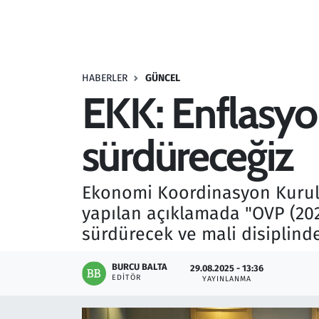
Resmi İlanlar
Rüya Tabirleri
HABERLER
GÜNCEL
EKK: Enflasyon
Sağlık
sürdüreceğiz
Savunma Sanayi
Seçim 2023
Ekonomi Koordinasyon Kurulu 
yapılan açıklamada "OVP (20
Spor
sürdürecek ve mali disiplinde
Teknoloji ve Bilim
BURCU BALTA
29.08.2025 - 13:36
EDITÖR
YAYINLANMA
Televizyon