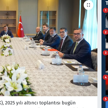
1
2
3
4
5
 2025 yılı altıncı toplantısı bugün