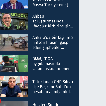
Rusya-Türkiye enerji
ortaklığının stratejik
nitelikte olduğunu
Ahbap
belirtti
soruşturmasında
ifadeler birbirine girdi:
Dokuz şüphelinin
ifadelerinden ortaya
Ankara'da bir kişinin 2
çıkan tablo şok etti
milyon lirasını gasp
eden şüpheliler
Kırıkkale'de yakalandı
DMM, "DOA
uygulamasında
vatandaşlara ödenen
iade tutarlarının
düşürüldüğü" iddiasını
Tutuklanan CHP Silivri
yalanladı
İlçe Başkanı Bulut'un
hesabında milyonluk
para trafiğine: Patron
talimat verdi, ben
Husiler: Suudi