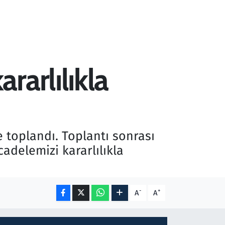
rarlılıkla
toplandı. Toplantı sonrası
delemizi kararlılıkla
-
+
A
A