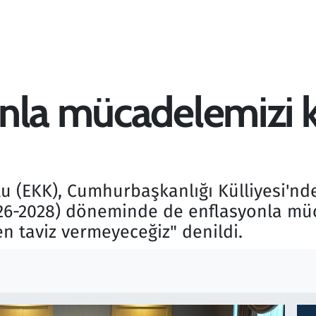
la mücadelemizi ka
(EKK), Cumhurbaşkanlığı Külliyesi'nde 
26-2028) döneminde de enflasyonla müca
n taviz vermeyeceğiz" denildi.