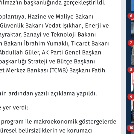
lmaz'ın başkanlığında gerçekleştirildi.
oplantıya, Hazine ve Maliye Bakanı
6
üvenlik Bakanı Vedat Işıkhan, Enerji ve
yraktar, Sanayi ve Teknoloji Bakanı
 Bakanı İbrahim Yumaklı, Ticaret Bakanı
7
Abdullah Güler, AK Parti Genel Başkan
aşkanlığı Strateji ve Bütçe Başkanı
et Merkez Bankası (TCMB) Başkanı Fatih
8
in ardından yazılı açıklama yapıldı.
9
 yer verdi:
mız program ile makroekonomik göstergelerde
10
Küresel belirsizliklerin ve korumacı