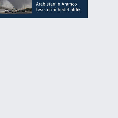
gönderdim
Arabistan'ın Aramco
tesislerini hedef aldık