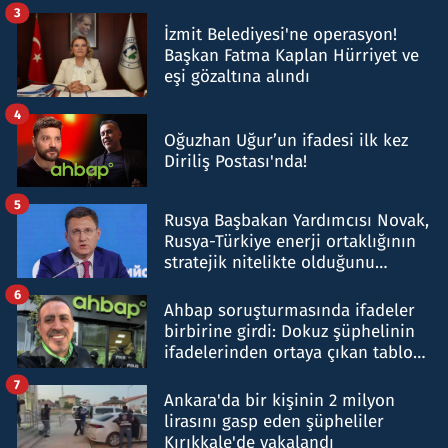
tespit edildi
3
İzmit Belediyesi'ne operasyon!
Başkan Fatma Kaplan Hürriyet ve
eşi gözaltına alındı
4
Oğuzhan Uğur’un ifadesi ilk kez
Diriliş Postası'nda!
5
Rusya Başbakan Yardımcısı Novak,
Rusya-Türkiye enerji ortaklığının
stratejik nitelikte olduğunu
belirtti
6
Ahbap soruşturmasında ifadeler
birbirine girdi: Dokuz şüphelinin
ifadelerinden ortaya çıkan tablo
şok etti
7
Ankara'da bir kişinin 2 milyon
lirasını gasp eden şüpheliler
Kırıkkale'de yakalandı