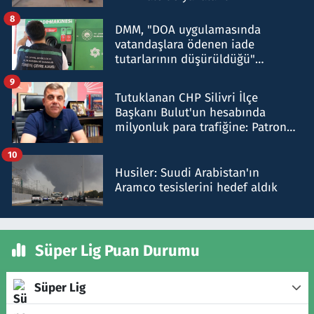
8
DMM, "DOA uygulamasında
vatandaşlara ödenen iade
tutarlarının düşürüldüğü"
iddiasını yalanladı
9
Tutuklanan CHP Silivri İlçe
Başkanı Bulut'un hesabında
milyonluk para trafiğine: Patron
talimat verdi, ben gönderdim
10
Husiler: Suudi Arabistan'ın
Aramco tesislerini hedef aldık
Süper Lig Puan Durumu
Süper Lig