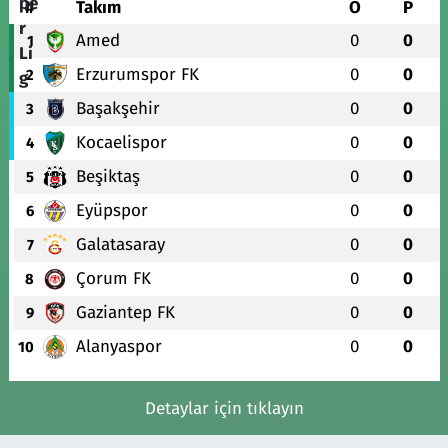
#
Takım
O
P
Amed
0
0
1
Erzurumspor FK
0
0
2
Başakşehir
0
0
3
Kocaelispor
0
0
4
Beşiktaş
0
0
5
Eyüpspor
0
0
6
Galatasaray
0
0
7
Çorum FK
0
0
8
Gaziantep FK
0
0
9
Alanyaspor
0
0
10
Detaylar için tıklayın