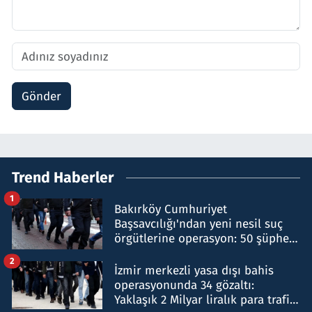
Gönder
Trend Haberler
1
Bakırköy Cumhuriyet
Başsavcılığı'ndan yeni nesil suç
örgütlerine operasyon: 50 şüpheli
hakkında gözaltı kararı
2
İzmir merkezli yasa dışı bahis
operasyonunda 34 gözaltı:
Yaklaşık 2 Milyar liralık para trafiği