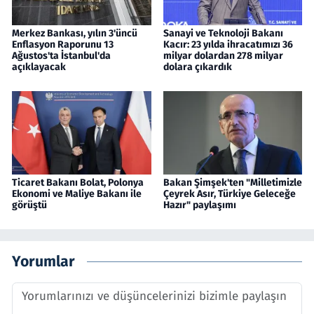
Merkez Bankası, yılın 3'üncü
Sanayi ve Teknoloji Bakanı
Enflasyon Raporunu 13
Kacır: 23 yılda ihracatımızı 36
Ağustos'ta İstanbul'da
milyar dolardan 278 milyar
açıklayacak
dolara çıkardık
Ticaret Bakanı Bolat, Polonya
Bakan Şimşek'ten "Milletimizle
Ekonomi ve Maliye Bakanı ile
Çeyrek Asır, Türkiye Geleceğe
görüştü
Hazır" paylaşımı
Yorumlar