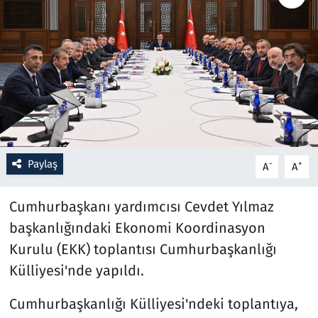
Resmi İlanlar
Rüya Tabirleri
Sağlık
Savunma Sanayi
Paylaş
-
+
A
A
Seçim 2023
Cumhurbaşkanı yardımcısı Cevdet Yılmaz
Spor
başkanlığındaki Ekonomi Koordinasyon
Kurulu (EKK) toplantısı Cumhurbaşkanlığı
Teknoloji ve Bilim
Külliyesi'nde yapıldı.
Televizyon
Cumhurbaşkanlığı Külliyesi'ndeki toplantıya,