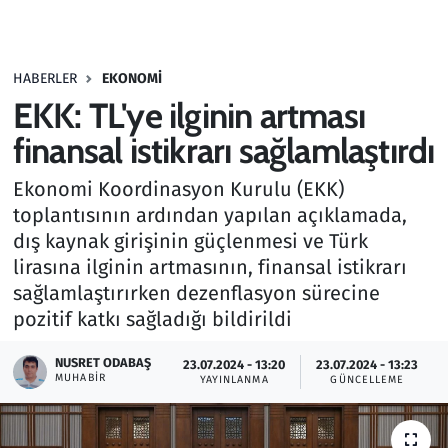
Gündem
HABERLER
EKONOMI
Haber
EKK: TL'ye ilginin artması
Kültür Sanat
finansal istikrarı sağlamlaştırdı
Ekonomi Koordinasyon Kurulu (EKK)
Kurumsal Haberler
toplantısının ardından yapılan açıklamada,
dış kaynak girişinin güçlenmesi ve Türk
Lezzet Durağı
lirasına ilginin artmasının, finansal istikrarı
Memur ve Kamu
sağlamlaştırırken dezenflasyon sürecine
pozitif katkı sağladığı bildirildi
Otomobil
NUSRET ODABAŞ
23.07.2024 - 13:20
23.07.2024 - 13:23
MUHABIR
YAYINLANMA
GÜNCELLEME
Oyun
Ramazan