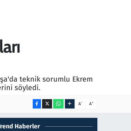
ları
şa'da teknik sorumlu Ekrem
rini söyledi.
-
+
A
A
Trend Haberler