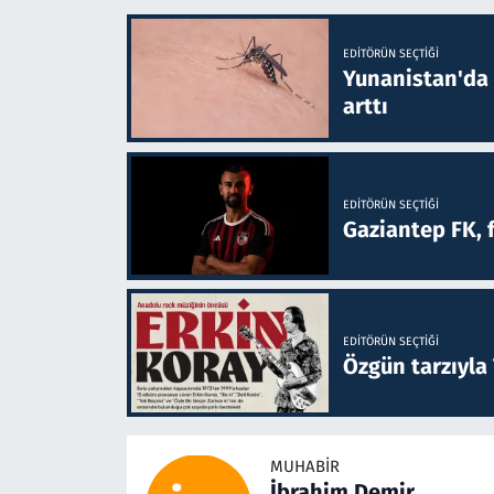
EDITÖRÜN SEÇTIĞI
Yunanistan'da B
arttı
EDITÖRÜN SEÇTIĞI
Gaziantep FK, 
EDITÖRÜN SEÇTIĞI
Özgün tarzıyla
MUHABIR
İbrahim Demir