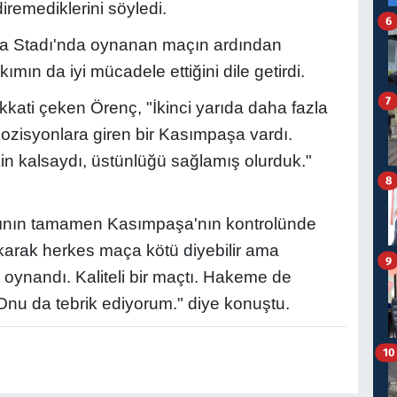
diremediklerini söyledi.
6
ya Stadı'nda oynanan maçın ardından
ımın da iyi mücadele ettiğini dile getirdi.
7
kkati çeken Örenç, "İkinci yarıda daha fazla
ozisyonlara giren bir Kasımpaşa vardı.
in kalsaydı, üstünlüğü sağlamış olurduk."
8
asının tamamen Kasımpaşa'nın kontrolünde
karak herkes maça kötü diyebilir ama
9
nandı. Kaliteli bir maçtı. Hakeme de
 Onu da tebrik ediyorum." diye konuştu.
10