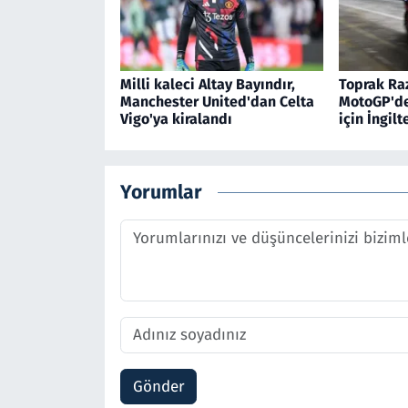
Milli kaleci Altay Bayındır,
Toprak Raz
Manchester United'dan Celta
MotoGP'de 
Vigo'ya kiralandı
için İngil
Yorumlar
Gönder