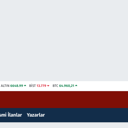
ALTIN
6648.99
BİST
13.779
BTC
64.960,21
mi İlanlar
Yazarlar