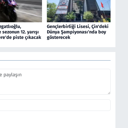
gatlıoğlu,
Gençlerbirliği Lisesi, Çin'deki
sezonun 12. yarışı
Dünya Şampiyonası'nda boy
tere'de piste çıkacak
gösterecek