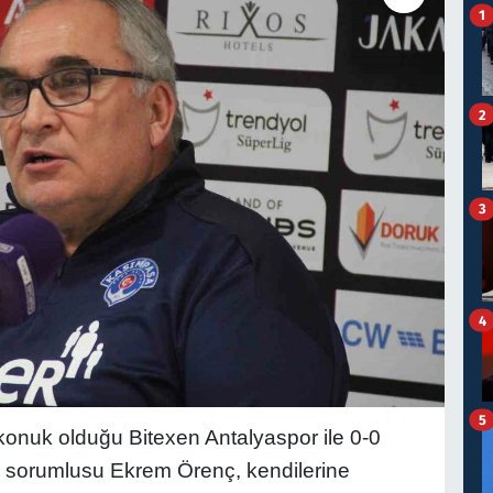
1
2
3
4
5
konuk olduğu Bitexen Antalyaspor ile 0-0
 sorumlusu Ekrem Örenç, kendilerine