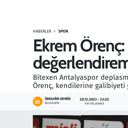
Resmi İlanlar
Rüya Tabirleri
HABERLER
SPOR
Ekrem Örenç: Ka
Sağlık
değerlendire
Savunma Sanayi
Seçim 2023
Bitexen Antalyaspor deplasm
Örenç, kendilerine galibiyeti 
Spor
İBRAHIM DEMIR
20.12.2023 - 23:25
Teknoloji ve Bilim
MUHABIR
YAYINLANMA
Televizyon