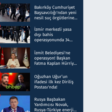
Bakırköy Cumhuriyet
Başsavcılığı'ndan yeni
nesil suç örgütlerine
operasyon: 50 şüpheli
hakkında gözaltı kararı
İzmir merkezli yasa
dışı bahis
operasyonunda 34
gözaltı: Yaklaşık 2
Milyar liralık para
İzmit Belediyesi'ne
trafiği tespit edildi
operasyon! Başkan
Fatma Kaplan Hürriyet
ve eşi gözaltına alındı
Oğuzhan Uğur’un
ifadesi ilk kez Diriliş
Postası'nda!
Rusya Başbakan
Yardımcısı Novak,
Rusya-Türkiye enerji