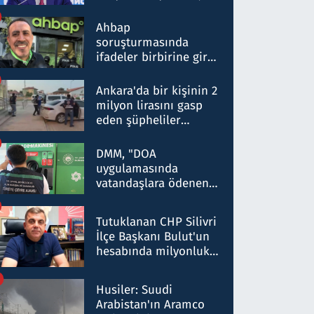
ortaklığının stratejik
nitelikte olduğunu
Ahbap
belirtti
soruşturmasında
ifadeler birbirine girdi:
Dokuz şüphelinin
ifadelerinden ortaya
Ankara'da bir kişinin 2
çıkan tablo şok etti
milyon lirasını gasp
eden şüpheliler
Kırıkkale'de yakalandı
DMM, "DOA
uygulamasında
vatandaşlara ödenen
iade tutarlarının
düşürüldüğü" iddiasını
Tutuklanan CHP Silivri
yalanladı
İlçe Başkanı Bulut'un
hesabında milyonluk
para trafiğine: Patron
talimat verdi, ben
Husiler: Suudi
gönderdim
Arabistan'ın Aramco