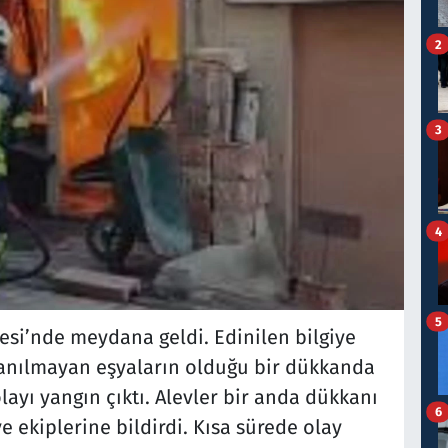
2
3
4
5
esi’nde meydana geldi. Edinilen bilgiye
lanılmayan eşyaların olduğu bir dükkanda
yı yangın çıktı. Alevler bir anda dükkanı
6
 ekiplerine bildirdi. Kısa sürede olay