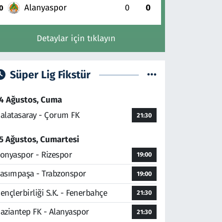
Alanyaspor
0
0
0
Detaylar için tıklayın
Süper Lig Fikstür
4 Ağustos, Cuma
alatasaray - Çorum FK
21:30
5 Ağustos, Cumartesi
onyaspor - Rizespor
19:00
asımpaşa - Trabzonspor
19:00
ençlerbirliği S.K. - Fenerbahçe
21:30
aziantep FK - Alanyaspor
21:30