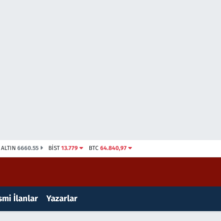
ALTIN
6660.55
BİST
13.779
BTC
64.840,97
mi İlanlar
Yazarlar