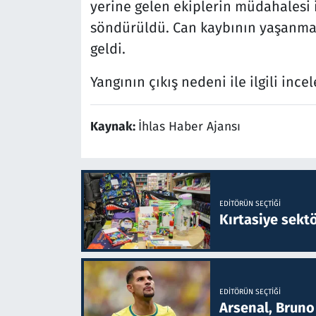
yerine gelen ekiplerin müdahalesi i
söndürüldü. Can kaybının yaşanma
geldi.
Yangının çıkış nedeni ile ilgili ince
Kaynak:
İhlas Haber Ajansı
EDITÖRÜN SEÇTIĞI
Kırtasiye sekt
EDITÖRÜN SEÇTIĞI
Arsenal, Bruno 