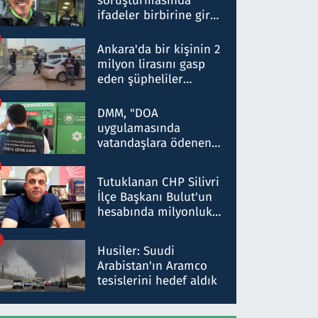
soruşturmasında
ifadeler birbirine girdi:
Dokuz şüphelinin
ifadelerinden ortaya
Ankara'da bir kişinin 2
çıkan tablo şok etti
milyon lirasını gasp
eden şüpheliler
Kırıkkale'de yakalandı
DMM, "DOA
uygulamasında
vatandaşlara ödenen
iade tutarlarının
düşürüldüğü" iddiasını
Tutuklanan CHP Silivri
yalanladı
İlçe Başkanı Bulut'un
hesabında milyonluk
para trafiğine: Patron
talimat verdi, ben
Husiler: Suudi
gönderdim
Arabistan'ın Aramco
tesislerini hedef aldık