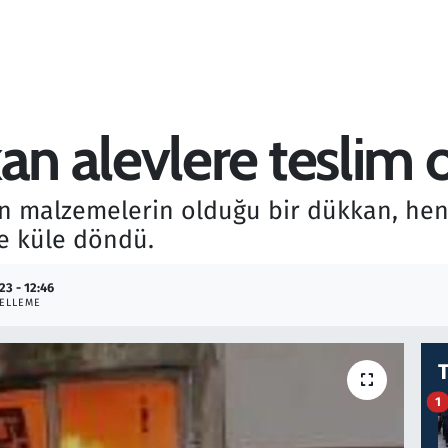
an alevlere teslim 
yan malzemelerin olduğu bir dükkan, he
le küle döndü.
23 - 12:46
ELLEME
1