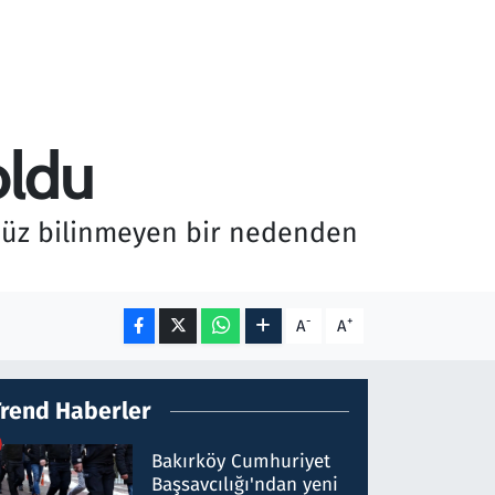
oldu
nüz bilinmeyen bir nedenden
-
+
A
A
Trend Haberler
Bakırköy Cumhuriyet
Başsavcılığı'ndan yeni