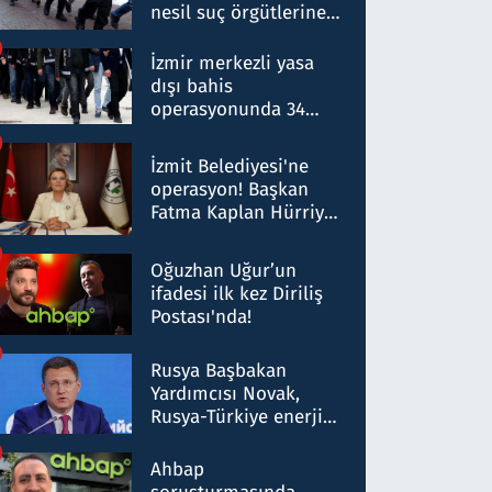
nesil suç örgütlerine
operasyon: 50 şüpheli
hakkında gözaltı kararı
İzmir merkezli yasa
dışı bahis
operasyonunda 34
gözaltı: Yaklaşık 2
Milyar liralık para
İzmit Belediyesi'ne
trafiği tespit edildi
operasyon! Başkan
Fatma Kaplan Hürriyet
ve eşi gözaltına alındı
Oğuzhan Uğur’un
ifadesi ilk kez Diriliş
Postası'nda!
Rusya Başbakan
Yardımcısı Novak,
Rusya-Türkiye enerji
ortaklığının stratejik
nitelikte olduğunu
Ahbap
belirtti