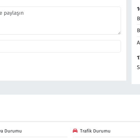
1
B
B
A
1
S
va Durumu
Trafik Durumu