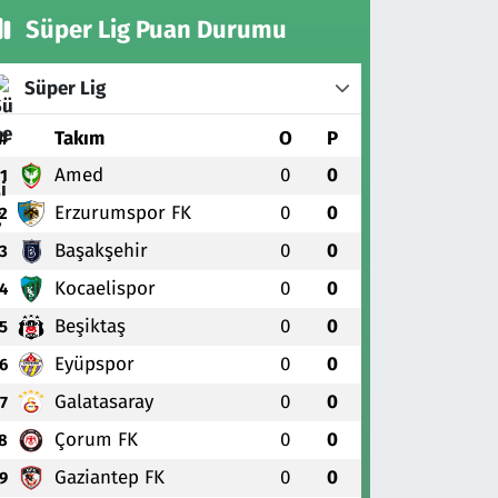
Süper Lig Puan Durumu
Süper Lig
#
Takım
O
P
Amed
0
0
1
Erzurumspor FK
0
0
2
Başakşehir
0
0
3
Kocaelispor
0
0
4
Beşiktaş
0
0
5
Eyüpspor
0
0
6
Galatasaray
0
0
7
Çorum FK
0
0
8
Gaziantep FK
0
0
9