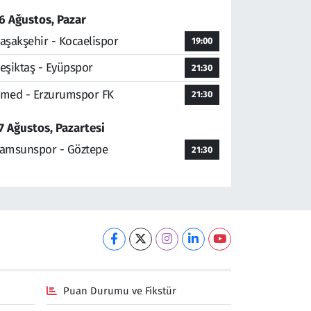
6 Ağustos, Pazar
aşakşehir - Kocaelispor
19:00
eşiktaş - Eyüpspor
21:30
med - Erzurumspor FK
21:30
7 Ağustos, Pazartesi
amsunspor - Göztepe
21:30
Puan Durumu ve Fikstür