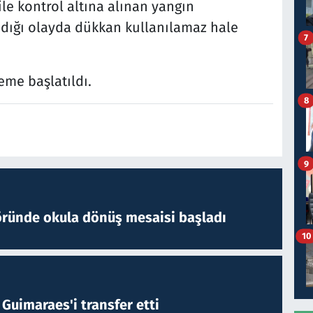
le kontrol altına alınan yangın
dığı olayda dükkan kullanılamaz hale
7
leme başlatıldı.
8
9
öründe okula dönüş mesaisi başladı
10
Guimaraes'i transfer etti