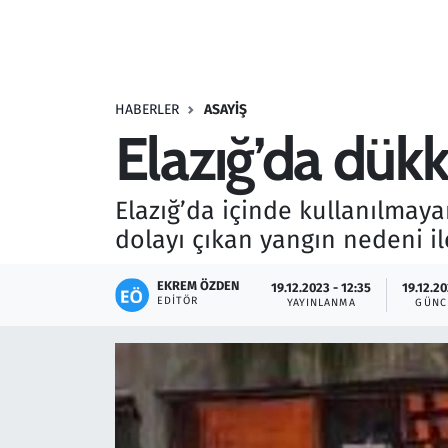
Resmi İlanlar
Rüya Tabirleri
HABERLER
ASAYIŞ
Elazığ’da dükk
Sağlık
Savunma Sanayi
Elazığ’da içinde kullanılma
dolayı çıkan yangın nedeni i
Seçim 2023
EKREM ÖZDEN
19.12.2023 - 12:35
19.12.20
Spor
EDITÖR
YAYINLANMA
GÜNC
Teknoloji ve Bilim
Televizyon