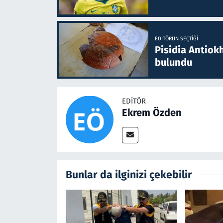
EDITÖRÜN SEÇTIĞI
Pisidia Antiokh
bulundu
EDITÖR
Ekrem Özden
Bunlar da ilginizi çekebilir