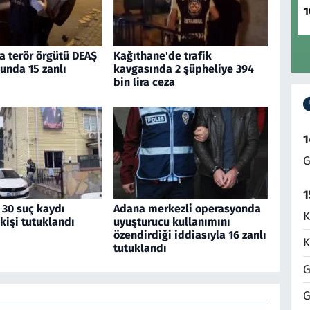
1
a terör örgütü DEAŞ
Kağıthane'de trafik
unda 15 zanlı
kavgasında 2 şüpheliye 394
bin lira ceza
1
G
1
 30 suç kaydı
Adana merkezli operasyonda
K
kişi tutuklandı
uyuşturucu kullanımını
özendirdiği iddiasıyla 16 zanlı
K
tutuklandı
G
G