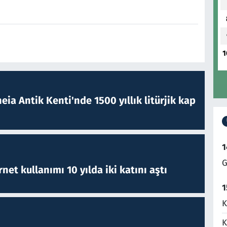
1
eia Antik Kenti'nde 1500 yıllık litürjik kap
1
G
rnet kullanımı 10 yılda iki katını aştı
1
K
K