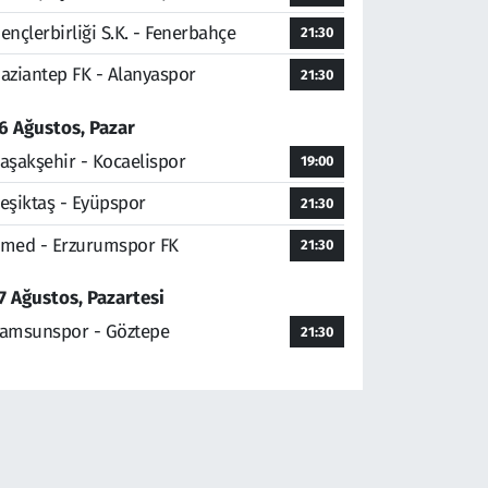
ençlerbirliği S.K. - Fenerbahçe
21:30
aziantep FK - Alanyaspor
21:30
6 Ağustos, Pazar
aşakşehir - Kocaelispor
19:00
eşiktaş - Eyüpspor
21:30
med - Erzurumspor FK
21:30
7 Ağustos, Pazartesi
amsunspor - Göztepe
21:30