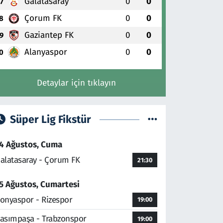
Galatasaray
0
0
7
Çorum FK
0
0
8
Gaziantep FK
0
0
9
Alanyaspor
0
0
0
Detaylar için tıklayın
Süper Lig Fikstür
4 Ağustos, Cuma
alatasaray - Çorum FK
21:30
5 Ağustos, Cumartesi
onyaspor - Rizespor
19:00
asımpaşa - Trabzonspor
19:00