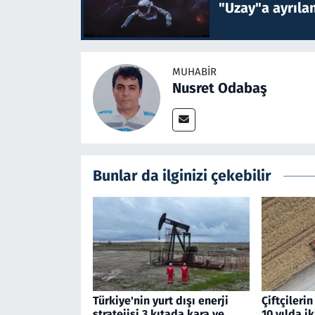
"Uzay"a ayrılan
MUHABIR
Nusret Odabaş
Bunlar da ilginizi çekebilir
Türkiye'nin yurt dışı enerji
Çiftçileri
stratejisi 3 kıtada kara ve
10 yılda ik