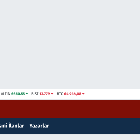
ALTIN
6660.55
BİST
13.779
BTC
64.944,08
mi İlanlar
Yazarlar