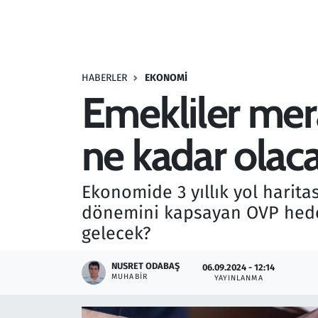
Resmi İlanlar
Rüya Tabirleri
HABERLER
EKONOMI
Emekliler mera
Sağlık
ne kadar olac
Savunma Sanayi
Seçim 2023
Ekonomide 3 yıllık yol harita
dönemini kapsayan OVP hedef
Spor
gelecek?
Teknoloji ve Bilim
NUSRET ODABAŞ
06.09.2024 - 12:14
MUHABIR
YAYINLANMA
Televizyon