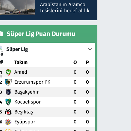
gönderdim
Arabistan'ın Aramco
tesislerini hedef aldık
Süper Lig Puan Durumu
Süper Lig
#
Takım
O
P
Amed
0
0
1
Erzurumspor FK
0
0
2
Başakşehir
0
0
3
Kocaelispor
0
0
4
Beşiktaş
0
0
5
Eyüpspor
0
0
6