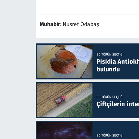
Muhabir:
Nusret Odabaş
EDITÖRÜN SEÇTIĞI
Pisidia Antiokh
bulundu
EDITÖRÜN SEÇTIĞI
Çiftçilerin inte
EDITÖRÜN SEÇTIĞI