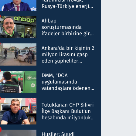
Rusya-Türkiye enerji
ortaklığının stratejik
nitelikte olduğunu
Ahbap
belirtti
soruşturmasında
ifadeler birbirine girdi:
Dokuz şüphelinin
ifadelerinden ortaya
Ankara'da bir kişinin 2
çıkan tablo şok etti
milyon lirasını gasp
eden şüpheliler
Kırıkkale'de yakalandı
DMM, "DOA
uygulamasında
vatandaşlara ödenen
iade tutarlarının
düşürüldüğü" iddiasını
Tutuklanan CHP Silivri
yalanladı
İlçe Başkanı Bulut'un
hesabında milyonluk
para trafiğine: Patron
talimat verdi, ben
Husiler: Suudi