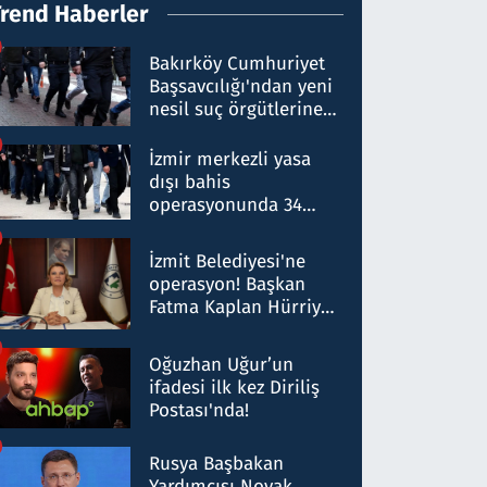
Trend Haberler
Bakırköy Cumhuriyet
Başsavcılığı'ndan yeni
nesil suç örgütlerine
operasyon: 50 şüpheli
hakkında gözaltı kararı
İzmir merkezli yasa
dışı bahis
operasyonunda 34
gözaltı: Yaklaşık 2
Milyar liralık para
İzmit Belediyesi'ne
trafiği tespit edildi
operasyon! Başkan
Fatma Kaplan Hürriyet
ve eşi gözaltına alındı
Oğuzhan Uğur’un
ifadesi ilk kez Diriliş
Postası'nda!
Rusya Başbakan
Yardımcısı Novak,