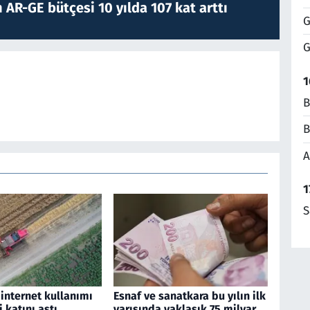
 AR-GE bütçesi 10 yılda 107 kat arttı
G
G
1
B
B
A
1
S
n internet kullanımı
Esnaf ve sanatkara bu yılın ilk
i katını aştı
yarısında yaklaşık 75 milyar