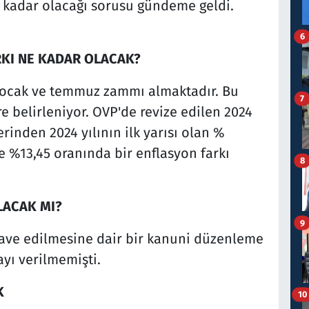
 kadar olacağı sorusu gündeme geldi.
6
RKI NE KADAR OLACAK?
e ocak ve temmuz zammı almaktadır. Bu
7
e belirleniyor. OVP'de revize edilen 2024
rinden 2024 yılının ilk yarısı olan %
de %13,45 oranında bir enflasyon farkı
8
LACAK MI?
9
lave edilmesine dair bir kanuni düzenleme
ı verilmemişti.
K
10