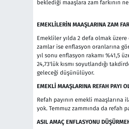
beklediği maaşlara zam farkının ne
EMEKLİLERİN MAAŞLARINA ZAM FA
Emekliler yılda 2 defa olmak üzer
zamlar ise enflasyon oranlarına gör
yıl sonu enflasyon rakamı %41,5 üze
24,73'lük kısmı soyutlandığı takdir
geleceği düşünülüyor.
EMEKLİ MAAŞLARINA REFAH PAYI O
Refah payının emekli maaşlarına i
yok. Temmuz zammında da refah pay
ASIL AMAÇ ENFLASYONU DÜŞÜRME