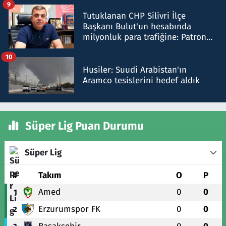
9
Tutuklanan CHP Silivri İlçe
Başkanı Bulut'un hesabında
milyonluk para trafiğine: Patron
talimat verdi, ben gönderdim
10
Husiler: Suudi Arabistan'ın
Aramco tesislerini hedef aldık
Süper Lig Puan Durumu
Süper Lig
#
Takım
O
P
Amed
0
0
1
Erzurumspor FK
0
0
2