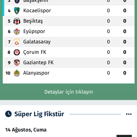
Başakşehir
0
0
3
Kocaelispor
0
0
4
Beşiktaş
0
0
5
Eyüpspor
0
0
6
Galatasaray
0
0
7
Çorum FK
0
0
8
Gaziantep FK
0
0
9
Alanyaspor
0
0
10
Detaylar için tıklayın
Süper Lig Fikstür
14 Ağustos, Cuma