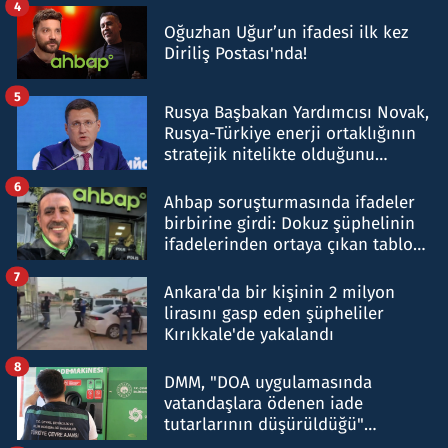
4
Oğuzhan Uğur’un ifadesi ilk kez
Diriliş Postası'nda!
5
Rusya Başbakan Yardımcısı Novak,
Rusya-Türkiye enerji ortaklığının
stratejik nitelikte olduğunu
belirtti
6
Ahbap soruşturmasında ifadeler
birbirine girdi: Dokuz şüphelinin
ifadelerinden ortaya çıkan tablo
şok etti
7
Ankara'da bir kişinin 2 milyon
lirasını gasp eden şüpheliler
Kırıkkale'de yakalandı
8
DMM, "DOA uygulamasında
vatandaşlara ödenen iade
tutarlarının düşürüldüğü"
iddiasını yalanladı