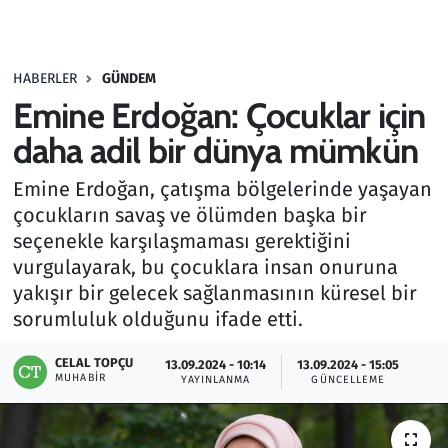
Gündem
HABERLER
GÜNDEM
Haber
Emine Erdoğan: Çocuklar için
Kültür Sanat
daha adil bir dünya mümkün
Emine Erdoğan, çatışma bölgelerinde yaşayan
Kurumsal Haberler
çocukların savaş ve ölümden başka bir
seçenekle karşılaşmaması gerektiğini
Lezzet Durağı
vurgulayarak, bu çocuklara insan onuruna
Memur ve Kamu
yakışır bir gelecek sağlanmasının küresel bir
sorumluluk olduğunu ifade etti.
Otomobil
CELAL TOPÇU
13.09.2024 - 10:14
13.09.2024 - 15:05
MUHABIR
YAYINLANMA
GÜNCELLEME
Oyun
Ramazan