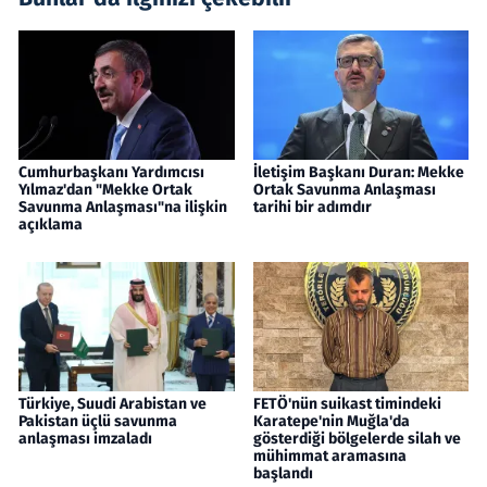
Cumhurbaşkanı Yardımcısı
İletişim Başkanı Duran: Mekke
Yılmaz'dan "Mekke Ortak
Ortak Savunma Anlaşması
Savunma Anlaşması"na ilişkin
tarihi bir adımdır
açıklama
Türkiye, Suudi Arabistan ve
FETÖ'nün suikast timindeki
Pakistan üçlü savunma
Karatepe'nin Muğla'da
anlaşması imzaladı
gösterdiği bölgelerde silah ve
mühimmat aramasına
başlandı