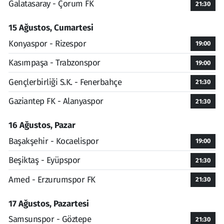
Galatasaray - Çorum FK
21:30
15 Ağustos, Cumartesi
Konyaspor - Rizespor
19:00
Kasımpaşa - Trabzonspor
19:00
Gençlerbirliği S.K. - Fenerbahçe
21:30
Gaziantep FK - Alanyaspor
21:30
16 Ağustos, Pazar
Başakşehir - Kocaelispor
19:00
Beşiktaş - Eyüpspor
21:30
Amed - Erzurumspor FK
21:30
17 Ağustos, Pazartesi
Samsunspor - Göztepe
21:30