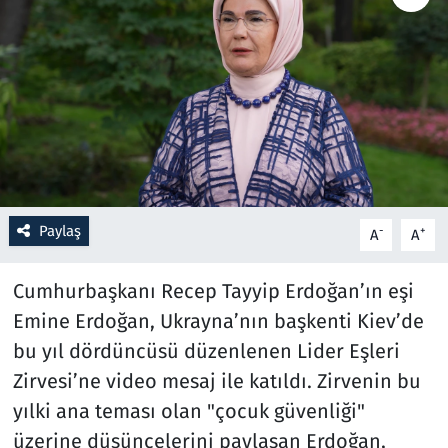
Resmi İlanlar
Rüya Tabirleri
Sağlık
Savunma Sanayi
Paylaş
-
+
A
A
Seçim 2023
Cumhurbaşkanı Recep Tayyip Erdoğan’ın eşi
Spor
Emine Erdoğan, Ukrayna’nın başkenti Kiev’de
bu yıl dördüncüsü düzenlenen Lider Eşleri
Teknoloji ve Bilim
Zirvesi’ne video mesaj ile katıldı. Zirvenin bu
Televizyon
yılki ana teması olan "çocuk güvenliği"
üzerine düşüncelerini paylaşan Erdoğan,