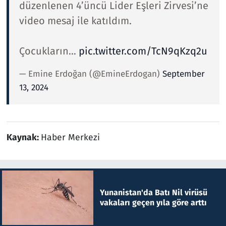
düzenlenen 4’üncü Lider Eşleri Zirvesi’ne
video mesaj ile katıldım.
Çocukların…
pic.twitter.com/TcN9qKzq2u
— Emine Erdoğan (@EmineErdogan)
September
13, 2024
Kaynak:
Haber Merkezi
Yunanistan'da Batı Nil virüsü
vakaları geçen yıla göre arttı