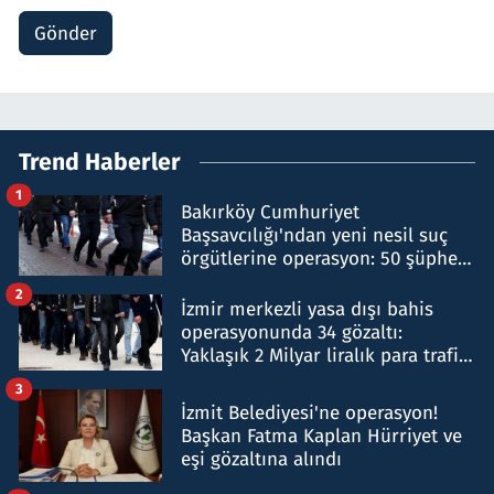
Gönder
Trend Haberler
1
Bakırköy Cumhuriyet
Başsavcılığı'ndan yeni nesil suç
örgütlerine operasyon: 50 şüpheli
hakkında gözaltı kararı
2
İzmir merkezli yasa dışı bahis
operasyonunda 34 gözaltı:
Yaklaşık 2 Milyar liralık para trafiği
tespit edildi
3
İzmit Belediyesi'ne operasyon!
Başkan Fatma Kaplan Hürriyet ve
eşi gözaltına alındı