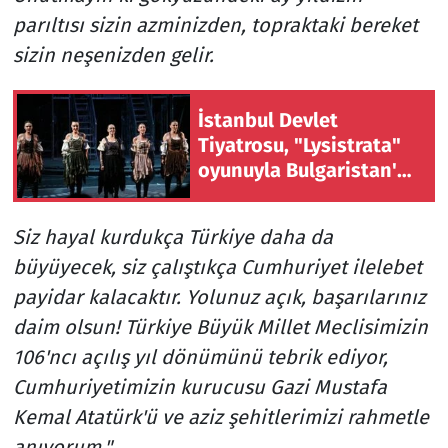
parıltısı sizin azminizden, topraktaki bereket
sizin neşenizden gelir.
İstanbul Devlet
Tiyatrosu, "Lysistrata"
oyunuyla Bulgaristan'da
sahne aldı
Siz hayal kurdukça Türkiye daha da
büyüyecek, siz çalıştıkça Cumhuriyet ilelebet
payidar kalacaktır. Yolunuz açık, başarılarınız
daim olsun! Türkiye Büyük Millet Meclisimizin
106'ncı açılış yıl dönümünü tebrik ediyor,
Cumhuriyetimizin kurucusu Gazi Mustafa
Kemal Atatürk'ü ve aziz şehitlerimizi rahmetle
anıyorum."