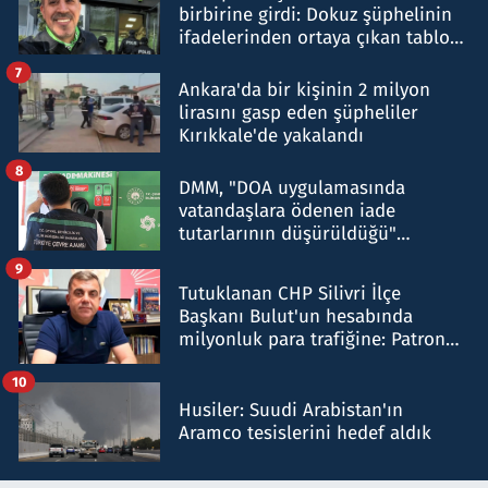
birbirine girdi: Dokuz şüphelinin
ifadelerinden ortaya çıkan tablo
şok etti
7
Ankara'da bir kişinin 2 milyon
lirasını gasp eden şüpheliler
Kırıkkale'de yakalandı
8
DMM, "DOA uygulamasında
vatandaşlara ödenen iade
tutarlarının düşürüldüğü"
iddiasını yalanladı
9
Tutuklanan CHP Silivri İlçe
Başkanı Bulut'un hesabında
milyonluk para trafiğine: Patron
talimat verdi, ben gönderdim
10
Husiler: Suudi Arabistan'ın
Aramco tesislerini hedef aldık