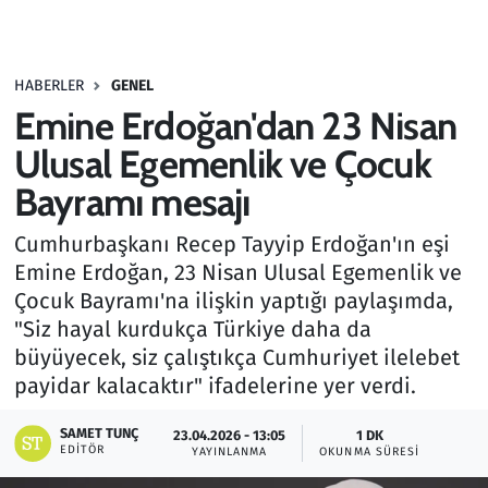
Gündem
HABERLER
GENEL
Haber
Emine Erdoğan'dan 23 Nisan
Kültür Sanat
Ulusal Egemenlik ve Çocuk
Bayramı mesajı
Kurumsal Haberler
Cumhurbaşkanı Recep Tayyip Erdoğan'ın eşi
Lezzet Durağı
Emine Erdoğan, 23 Nisan Ulusal Egemenlik ve
Çocuk Bayramı'na ilişkin yaptığı paylaşımda,
Memur ve Kamu
"Siz hayal kurdukça Türkiye daha da
büyüyecek, siz çalıştıkça Cumhuriyet ilelebet
Otomobil
payidar kalacaktır" ifadelerine yer verdi.
Oyun
SAMET TUNÇ
23.04.2026 - 13:05
1 DK
EDITÖR
YAYINLANMA
OKUNMA SÜRESI
Ramazan