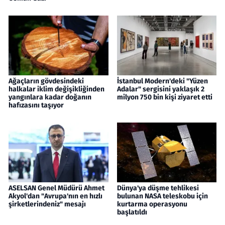
Ağaçların gövdesindeki
İstanbul Modern'deki "Yüzen
halkalar iklim değişikliğinden
Adalar" sergisini yaklaşık 2
yangınlara kadar doğanın
milyon 750 bin kişi ziyaret etti
hafızasını taşıyor
ASELSAN Genel Müdürü Ahmet
Dünya'ya düşme tehlikesi
Akyol'dan "Avrupa'nın en hızlı
bulunan NASA teleskobu için
şirketlerindeniz" mesajı
kurtarma operasyonu
başlatıldı