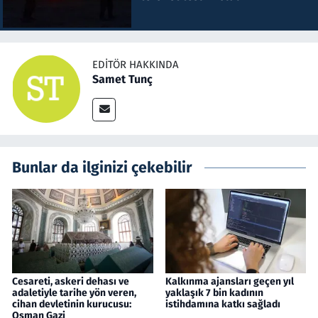
EDITÖR HAKKINDA
Samet Tunç
Bunlar da ilginizi çekebilir
Cesareti, askeri dehası ve
Kalkınma ajansları geçen yıl
adaletiyle tarihe yön veren,
yaklaşık 7 bin kadının
cihan devletinin kurucusu:
istihdamına katkı sağladı
Osman Gazi