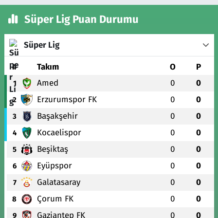
Süper Lig Puan Durumu
Süper Lig
#
Takım
O
P
Amed
0
0
1
Erzurumspor FK
0
0
2
Başakşehir
0
0
3
Kocaelispor
0
0
4
Beşiktaş
0
0
5
Eyüpspor
0
0
6
Galatasaray
0
0
7
Çorum FK
0
0
8
Gaziantep FK
0
0
9