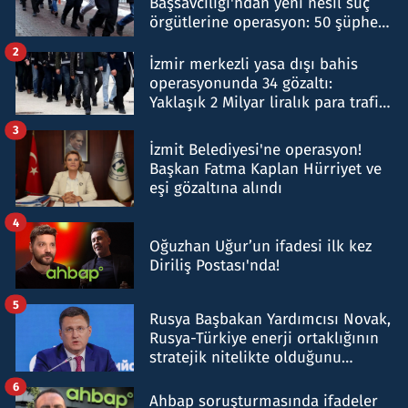
Başsavcılığı'ndan yeni nesil suç
örgütlerine operasyon: 50 şüpheli
hakkında gözaltı kararı
2
İzmir merkezli yasa dışı bahis
operasyonunda 34 gözaltı:
Yaklaşık 2 Milyar liralık para trafiği
tespit edildi
3
İzmit Belediyesi'ne operasyon!
Başkan Fatma Kaplan Hürriyet ve
eşi gözaltına alındı
4
Oğuzhan Uğur’un ifadesi ilk kez
Diriliş Postası'nda!
5
Rusya Başbakan Yardımcısı Novak,
Rusya-Türkiye enerji ortaklığının
stratejik nitelikte olduğunu
belirtti
6
Ahbap soruşturmasında ifadeler