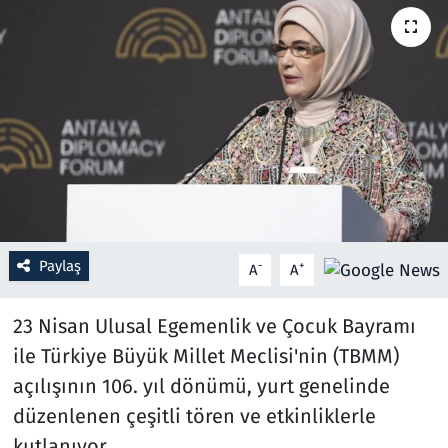
Resmi İlanlar
Rüya Tabirleri
Sağlık
Savunma Sanayi
Seçim 2023
Paylaş
-
+
A
A
Spor
23 Nisan Ulusal Egemenlik ve Çocuk Bayramı
Teknoloji ve Bilim
ile Türkiye Büyük Millet Meclisi'nin (TBMM)
açılışının 106. yıl dönümü, yurt genelinde
Televizyon
düzenlenen çeşitli tören ve etkinliklerle
kutlanıyor...