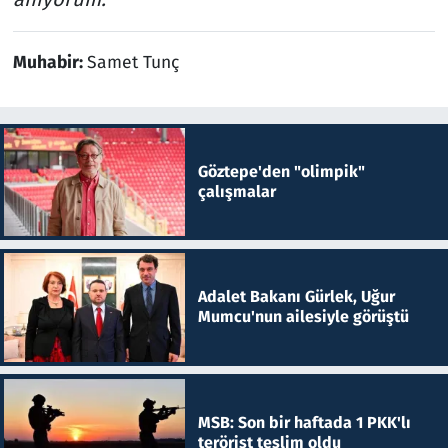
Muhabir:
Samet Tunç
Göztepe'den "olimpik"
çalışmalar
Adalet Bakanı Gürlek, Uğur
Mumcu'nun ailesiyle görüştü
MSB: Son bir haftada 1 PKK'lı
terörist teslim oldu