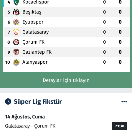
Kocaelispor
0
0
4
Beşiktaş
0
0
5
Eyüpspor
0
0
6
Galatasaray
0
0
7
Çorum FK
0
0
8
Gaziantep FK
0
0
9
Alanyaspor
0
0
10
Detaylar için tıklayın
Süper Lig Fikstür
14 Ağustos, Cuma
Galatasaray - Çorum FK
21:30