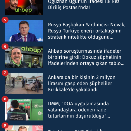
Oğuzhan Uğur’un ifadesi ilk kez
Diriliş Postası'nda!
5
Rusya Başbakan Yardımcısı Novak,
Rusya-Türkiye enerji ortaklığının
stratejik nitelikte olduğunu
belirtti
6
Ahbap soruşturmasında ifadeler
birbirine girdi: Dokuz şüphelinin
ifadelerinden ortaya çıkan tablo
şok etti
7
Ankara'da bir kişinin 2 milyon
lirasını gasp eden şüpheliler
Kırıkkale'de yakalandı
8
DMM, "DOA uygulamasında
vatandaşlara ödenen iade
tutarlarının düşürüldüğü"
iddiasını yalanladı
9