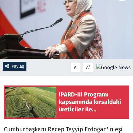
Resmi İlanlar
Rüya Tabirleri
Sağlık
Savunma Sanayi
Paylaş
-
+
A
A
Seçim 2023
Spor
IPARD-III Programı
kapsamında kırsaldaki
Teknoloji ve Bilim
üreticiler ile
yatırımcılara temmuzda
Televizyon
634,3 milyon lira ödendi
Cumhurbaşkanı Recep Tayyip Erdoğan'ın eşi