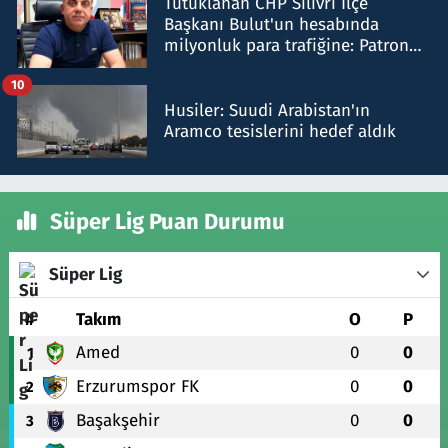
Tutuklanan CHP Silivri İlçe
Başkanı Bulut'un hesabında
milyonluk para trafiğine: Patron
talimat verdi, ben gönderdim
10
Husiler: Suudi Arabistan'ın
Aramco tesislerini hedef aldık
Süper Lig Puan Durumu
Süper Lig
#
Takım
O
P
Amed
0
0
1
Erzurumspor FK
0
0
2
Başakşehir
0
0
3