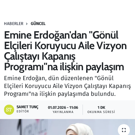
Gündem
HABERLER
GÜNCEL
Haber
Emine Erdoğan'dan "Gönül
Kültür Sanat
Elçileri Koruyucu Aile Vizyon
Çalıştayı Kapanış
Kurumsal Haberler
Programı"na ilişkin paylaşım
Lezzet Durağı
Emine Erdoğan, dün düzenlenen "Gönül
Elçileri Koruyucu Aile Vizyon Çalıştayı Kapanış
Memur ve Kamu
Programı"na ilişkin paylaşımda bulundu.
Otomobil
SAMET TUNÇ
01.07.2026 - 11:06
1 DK
EDITÖR
YAYINLANMA
OKUNMA SÜRESI
Oyun
Ramazan