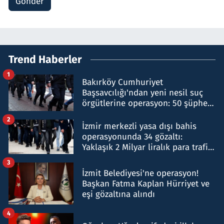
Gönder
Trend Haberler
1
Bakırköy Cumhuriyet
Başsavcılığı'ndan yeni nesil suç
örgütlerine operasyon: 50 şüpheli
hakkında gözaltı kararı
2
İzmir merkezli yasa dışı bahis
operasyonunda 34 gözaltı:
Yaklaşık 2 Milyar liralık para trafiği
tespit edildi
3
İzmit Belediyesi'ne operasyon!
Başkan Fatma Kaplan Hürriyet ve
eşi gözaltına alındı
4