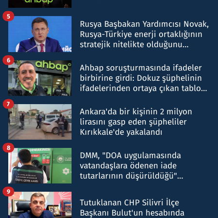
5
Rusya Başbakan Yardımcısı Novak,
Rusya-Türkiye enerji ortaklığının
stratejik nitelikte olduğunu
belirtti
6
Ahbap soruşturmasında ifadeler
birbirine girdi: Dokuz şüphelinin
ifadelerinden ortaya çıkan tablo
şok etti
7
Ankara'da bir kişinin 2 milyon
lirasını gasp eden şüpheliler
Kırıkkale'de yakalandı
8
DMM, "DOA uygulamasında
vatandaşlara ödenen iade
tutarlarının düşürüldüğü"
iddiasını yalanladı
9
Tutuklanan CHP Silivri İlçe
Başkanı Bulut'un hesabında