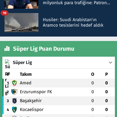
milyonluk para trafiğine: Patron
talimat verdi, ben gönderdim
10
Husiler: Suudi Arabistan'ın
Aramco tesislerini hedef aldık
Süper Lig Puan Durumu
Süper Lig
#
Takım
O
P
Amed
0
0
1
Erzurumspor FK
0
0
2
Başakşehir
0
0
3
Kocaelispor
0
0
4