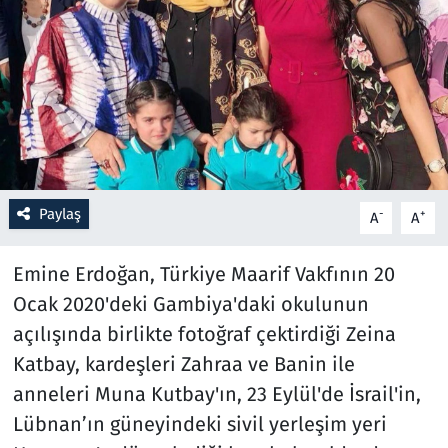
Resmi İlanlar
Rüya Tabirleri
Sağlık
Savunma Sanayi
Paylaş
-
+
A
A
Seçim 2023
Emine Erdoğan, Türkiye Maarif Vakfının 20
Spor
Ocak 2020'deki Gambiya'daki okulunun
açılışında birlikte fotoğraf çektirdiği Zeina
Teknoloji ve Bilim
Katbay, kardeşleri Zahraa ve Banin ile
anneleri Muna Kutbay'ın, 23 Eylül'de İsrail'in,
Televizyon
Lübnan’ın güneyindeki sivil yerleşim yeri