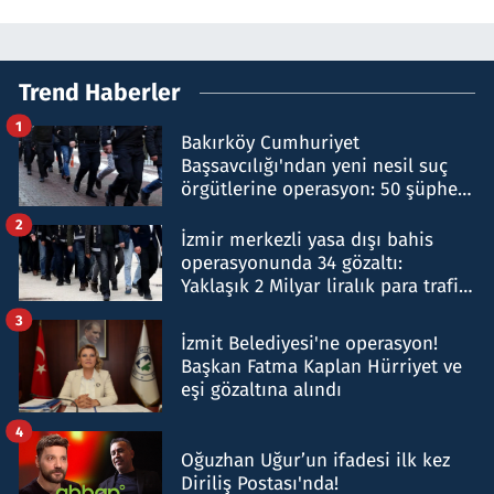
Trend Haberler
1
Bakırköy Cumhuriyet
Başsavcılığı'ndan yeni nesil suç
örgütlerine operasyon: 50 şüpheli
hakkında gözaltı kararı
2
İzmir merkezli yasa dışı bahis
operasyonunda 34 gözaltı:
Yaklaşık 2 Milyar liralık para trafiği
tespit edildi
3
İzmit Belediyesi'ne operasyon!
Başkan Fatma Kaplan Hürriyet ve
eşi gözaltına alındı
4
Oğuzhan Uğur’un ifadesi ilk kez
Diriliş Postası'nda!