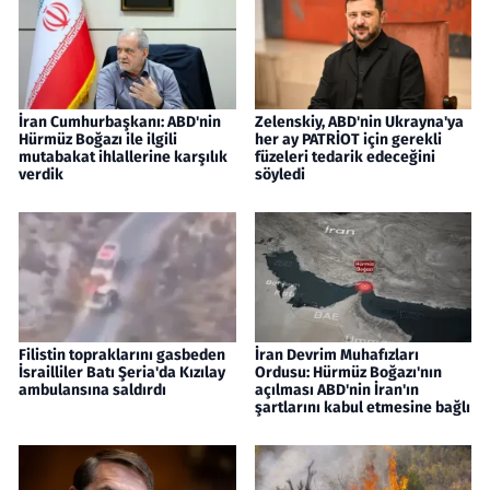
İran Cumhurbaşkanı: ABD'nin
Zelenskiy, ABD'nin Ukrayna'ya
Hürmüz Boğazı ile ilgili
her ay PATRİOT için gerekli
mutabakat ihlallerine karşılık
füzeleri tedarik edeceğini
verdik
söyledi
Filistin topraklarını gasbeden
İran Devrim Muhafızları
İsrailliler Batı Şeria'da Kızılay
Ordusu: Hürmüz Boğazı'nın
ambulansına saldırdı
açılması ABD'nin İran'ın
şartlarını kabul etmesine bağlı