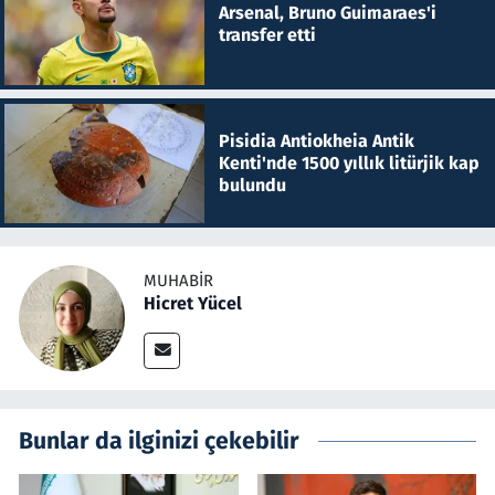
Arsenal, Bruno Guimaraes'i
transfer etti
Pisidia Antiokheia Antik
Kenti'nde 1500 yıllık litürjik kap
bulundu
MUHABIR
Hicret Yücel
Bunlar da ilginizi çekebilir