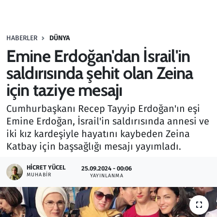
Gündem
HABERLER
DÜNYA
Haber
Emine Erdoğan'dan İsrail'in
Kültür Sanat
saldırısında şehit olan Zeina
için taziye mesajı
Kurumsal Haberler
Cumhurbaşkanı Recep Tayyip Erdoğan'ın eşi
Lezzet Durağı
Emine Erdoğan, İsrail'in saldırısında annesi ve
iki kız kardeşiyle hayatını kaybeden Zeina
Memur ve Kamu
Katbay için başsağlığı mesajı yayımladı.
Otomobil
HICRET YÜCEL
25.09.2024 - 00:06
MUHABIR
YAYINLANMA
Oyun
Ramazan