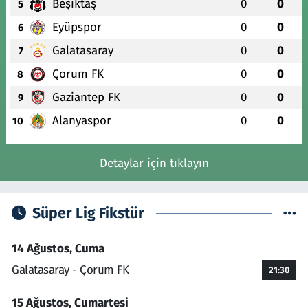
Beşiktaş
0
0
5
Eyüpspor
0
0
6
Galatasaray
0
0
7
Çorum FK
0
0
8
Gaziantep FK
0
0
9
Alanyaspor
0
0
10
Detaylar için tıklayın
Süper Lig Fikstür
14 Ağustos, Cuma
Galatasaray - Çorum FK
21:30
15 Ağustos, Cumartesi