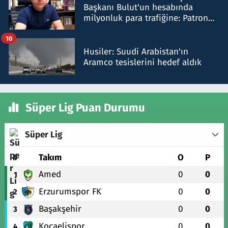
Başkanı Bulut'un hesabında
milyonluk para trafiğine: Patron
talimat verdi, ben gönderdim
10
Husiler: Suudi Arabistan'ın
Aramco tesislerini hedef aldık
Süper Lig Puan Durumu
Süper Lig
#
Takım
O
P
Amed
0
0
1
Erzurumspor FK
0
0
2
Başakşehir
0
0
3
Kocaelispor
0
0
4