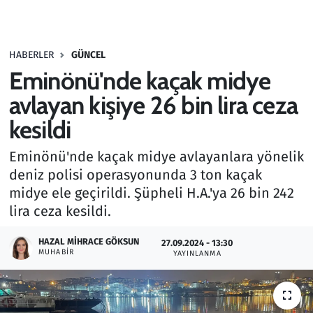
Gündem
HABERLER
GÜNCEL
Haber
Eminönü'nde kaçak midye
Kültür Sanat
avlayan kişiye 26 bin lira ceza
kesildi
Kurumsal Haberler
Eminönü'nde kaçak midye avlayanlara yönelik
Lezzet Durağı
deniz polisi operasyonunda 3 ton kaçak
midye ele geçirildi. Şüpheli H.A.'ya 26 bin 242
Memur ve Kamu
lira ceza kesildi.
Otomobil
HAZAL MIHRACE GÖKSUN
27.09.2024 - 13:30
MUHABIR
YAYINLANMA
Oyun
Ramazan