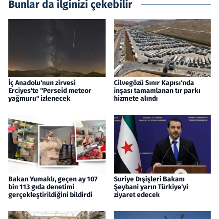
Bunlar da ilginizi çekebilir
İç Anadolu'nun zirvesi
Cilvegözü Sınır Kapısı'nda
Erciyes'te "Perseid meteor
inşası tamamlanan tır parkı
yağmuru" izlenecek
hizmete alındı
Bakan Yumaklı, geçen ay 107
Suriye Dışişleri Bakanı
bin 113 gıda denetimi
Şeybani yarın Türkiye'yi
gerçekleştirildiğini bildirdi
ziyaret edecek