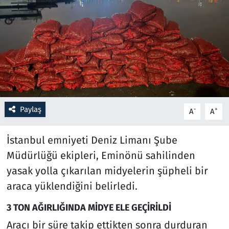
Resmi İlanlar
Rüya Tabirleri
Sağlık
Savunma Sanayi
Paylaş
-
+
A
A
Seçim 2023
İstanbul emniyeti Deniz Limanı Şube
Spor
Müdürlüğü ekipleri, Eminönü sahilinden
yasak yolla çıkarılan midyelerin şüpheli bir
Teknoloji ve Bilim
araca yüklendiğini belirledi.
Televizyon
3 TON AĞIRLIĞINDA MİDYE ELE GEÇİRİLDİ
Aracı bir süre takip ettikten sonra durduran