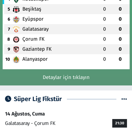
Beşiktaş
0
0
5
Eyüpspor
0
0
6
Galatasaray
0
0
7
Çorum FK
0
0
8
Gaziantep FK
0
0
9
Alanyaspor
0
0
10
Detaylar için tıklayın
Süper Lig Fikstür
14 Ağustos, Cuma
Galatasaray - Çorum FK
21:30