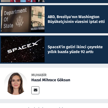
ABD, Brezilya'nın Washington
Büyükelçisinin vizesini iptal etti
SpaceX'in geliri ikinci çeyrekte
yıllık bazda yüzde 92 arttı
MUHABIR
Hazal Mihrace Göksun