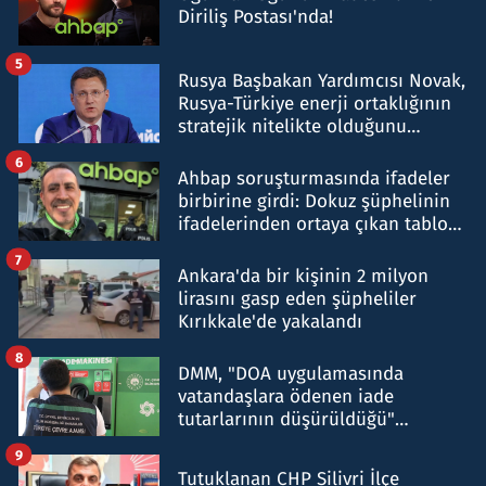
Diriliş Postası'nda!
5
Rusya Başbakan Yardımcısı Novak,
Rusya-Türkiye enerji ortaklığının
stratejik nitelikte olduğunu
belirtti
6
Ahbap soruşturmasında ifadeler
birbirine girdi: Dokuz şüphelinin
ifadelerinden ortaya çıkan tablo
şok etti
7
Ankara'da bir kişinin 2 milyon
lirasını gasp eden şüpheliler
Kırıkkale'de yakalandı
8
DMM, "DOA uygulamasında
vatandaşlara ödenen iade
tutarlarının düşürüldüğü"
iddiasını yalanladı
9
Tutuklanan CHP Silivri İlçe