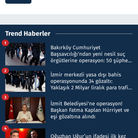
Trend Haberler
1
Bakırköy Cumhuriyet
Başsavcılığı'ndan yeni nesil suç
örgütlerine operasyon: 50 şüpheli
hakkında gözaltı kararı
2
İzmir merkezli yasa dışı bahis
operasyonunda 34 gözaltı:
Yaklaşık 2 Milyar liralık para trafiği
tespit edildi
3
İzmit Belediyesi'ne operasyon!
Başkan Fatma Kaplan Hürriyet ve
eşi gözaltına alındı
4
Oğuzhan Uğur’un ifadesi ilk kez