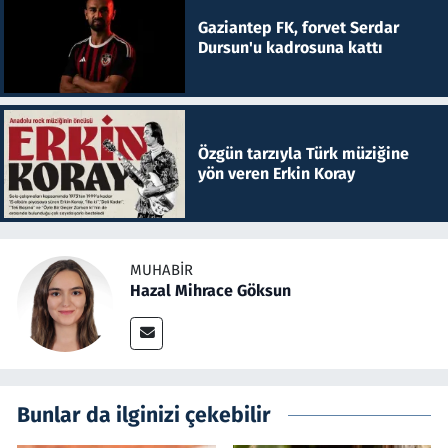
Gaziantep FK, forvet Serdar
Dursun'u kadrosuna kattı
Özgün tarzıyla Türk müziğine
yön veren Erkin Koray
MUHABIR
Hazal Mihrace Göksun
Bunlar da ilginizi çekebilir