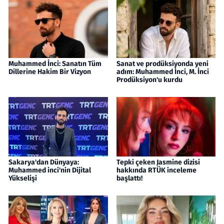
Muhammed İnci: Sanatın Tüm
Sanat ve prodüksiyonda yeni
Dillerine Hakim Bir Vizyon
adım: Muhammed İnci, M. İnci
Prodüksiyon'u kurdu
Sakarya'dan Dünyaya:
Tepki çeken Jasmine dizisi
Muhammed inci'nin Dijital
hakkında RTÜK inceleme
Yükselişi
başlattı!