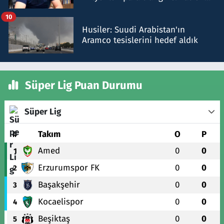
talimat verdi, ben gönderdim
10
Husiler: Suudi Arabistan'ın
Aramco tesislerini hedef aldık
Süper Lig Puan Durumu
Süper Lig
#
Takım
O
P
Amed
0
0
1
Erzurumspor FK
0
0
2
Başakşehir
0
0
3
Kocaelispor
0
0
4
Beşiktaş
0
0
5