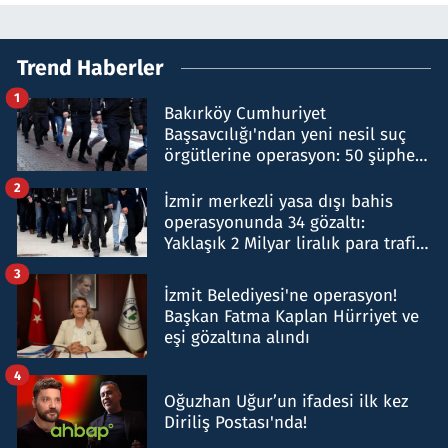
Trend Haberler
1
Bakırköy Cumhuriyet
Başsavcılığı'ndan yeni nesil suç
örgütlerine operasyon: 50 şüpheli
hakkında gözaltı kararı
2
İzmir merkezli yasa dışı bahis
operasyonunda 34 gözaltı:
Yaklaşık 2 Milyar liralık para trafiği
tespit edildi
3
İzmit Belediyesi'ne operasyon!
Başkan Fatma Kaplan Hürriyet ve
eşi gözaltına alındı
4
Oğuzhan Uğur’un ifadesi ilk kez
Diriliş Postası'nda!