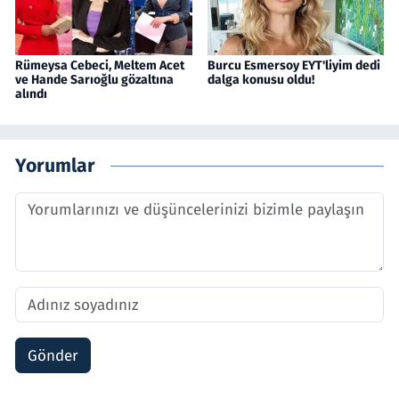
Rümeysa Cebeci, Meltem Acet
Burcu Esmersoy EYT'liyim dedi
ve Hande Sarıoğlu gözaltına
dalga konusu oldu!
alındı
Yorumlar
Gönder