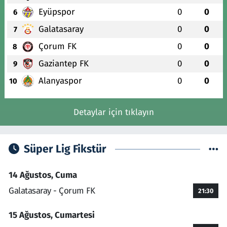
Eyüpspor
0
0
6
Galatasaray
0
0
7
Çorum FK
0
0
8
Gaziantep FK
0
0
9
Alanyaspor
0
0
10
Detaylar için tıklayın
Süper Lig Fikstür
14 Ağustos, Cuma
Galatasaray - Çorum FK
21:30
15 Ağustos, Cumartesi