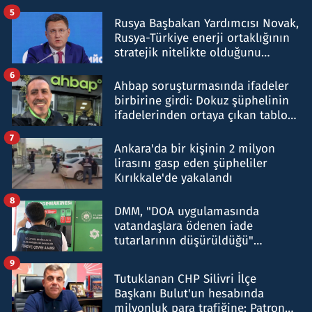
5
Rusya Başbakan Yardımcısı Novak,
Rusya-Türkiye enerji ortaklığının
stratejik nitelikte olduğunu
belirtti
6
Ahbap soruşturmasında ifadeler
birbirine girdi: Dokuz şüphelinin
ifadelerinden ortaya çıkan tablo
şok etti
7
Ankara'da bir kişinin 2 milyon
lirasını gasp eden şüpheliler
Kırıkkale'de yakalandı
8
DMM, "DOA uygulamasında
vatandaşlara ödenen iade
tutarlarının düşürüldüğü"
iddiasını yalanladı
9
Tutuklanan CHP Silivri İlçe
Başkanı Bulut'un hesabında
milyonluk para trafiğine: Patron