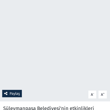
Resmi İlanlar
Rüya Tabirleri
Sağlık
Savunma Sanayi
Seçim 2023
Spor
Teknoloji ve Bilim
Paylaş
-
+
A
A
Televizyon
Süleymanpaşa Belediyesi'nin etkinlikleri