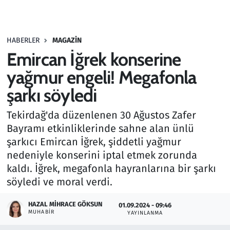
Gündem
HABERLER
MAGAZIN
Haber
Emircan İğrek konserine
Kültür Sanat
yağmur engeli! Megafonla
şarkı söyledi
Kurumsal Haberler
Tekirdağ'da düzenlenen 30 Ağustos Zafer
Lezzet Durağı
Bayramı etkinliklerinde sahne alan ünlü
şarkıcı Emircan İğrek, şiddetli yağmur
Memur ve Kamu
nedeniyle konserini iptal etmek zorunda
kaldı. İğrek, megafonla hayranlarına bir şarkı
Otomobil
söyledi ve moral verdi.
Oyun
HAZAL MIHRACE GÖKSUN
01.09.2024 - 09:46
MUHABIR
YAYINLANMA
Ramazan