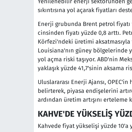
Yenilenebilir enerji sektöründen g
sıkıntısına yol açarak fiyatları dest
Enerji grubunda Brent petrol fiyat
cinsinden fiyatı yüzde 0,8 arttı. Pet
Körfezi'ndeki üretimi aksatmasıyla 
Louisiana'nın güney bölgelerinde y
yol açma riski taşıyor. ABD'nin Mek
yaklaşık yüzde 41,7'sinin aksama ri
Uluslararası Enerji Ajansı, OPEC'i
belirterek, piyasa endişelerini artı
ardından üretim artışını erteleme ka
KAHVE'DE YÜKSELİŞ YÜZ
Kahvede fiyat yükselişi yüzde 10'a 