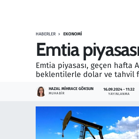
Resmi İlanlar
Rüya Tabirleri
HABERLER
EKONOMI
Emtia piyasası 
Sağlık
Savunma Sanayi
Emtia piyasası, geçen hafta A
beklentilerle dolar ve tahvil 
Seçim 2023
HAZAL MIHRACE GÖKSUN
16.09.2024 - 11:32
Spor
MUHABIR
YAYINLANMA
Teknoloji ve Bilim
Televizyon