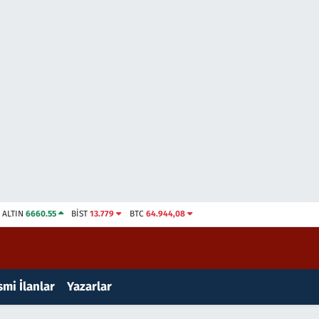
ALTIN
6660.55
BİST
13.779
BTC
64.944,08
mi İlanlar
Yazarlar