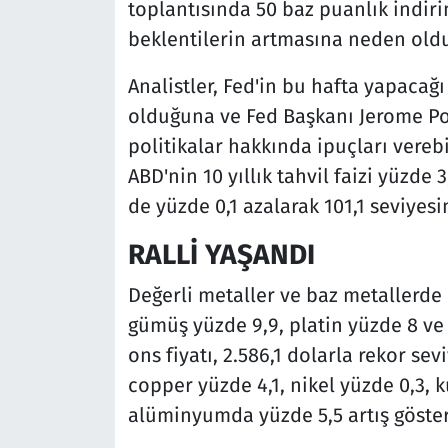
toplantısında 50 baz puanlık indiri
beklentilerin artmasına neden old
Analistler, Fed'in bu hafta yapacağı
olduğuna ve Fed Başkanı Jerome Pow
politikalar hakkında ipuçları vereb
ABD'nin 10 yıllık tahvil faizi yüzde
de yüzde 0,1 azalarak 101,1 seviyesi
RALLİ YAŞANDI
Değerli metaller ve baz metallerde c
gümüş yüzde 9,9, platin yüzde 8 ve
ons fiyatı, 2.586,1 dolarla rekor sev
copper yüzde 4,1, nikel yüzde 0,3, 
alüminyumda yüzde 5,5 artış göster