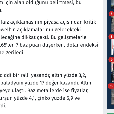
m için alan olduğunu belirtmesi, bu
u.
7
 faiz açıklamasının piyasa açısından kritik
ell'ın açıklamalarının gelecekteki
ileceğine dikkat çekti. Bu gelişmelerle
8
 3,65'ten 7 baz puan düşerken, dolar endeksi
ne geriledi.
9
iddi bir ralli yaşandı; altın yüzde 3,2,
 paladyum yüzde 17 değer kazandı. Altın
10
iyeye ulaştı. Baz metallerde ise fiyatlar,
kurşun yüzde 4,1, çinko yüzde 6,9 ve
di.