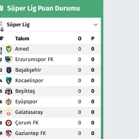
Süper Lig Puan Durumu
Süper Lig
#
Takım
O
P
Amed
0
0
1
Erzurumspor FK
0
0
2
Başakşehir
0
0
3
Kocaelispor
0
0
4
Beşiktaş
0
0
5
Eyüpspor
0
0
6
Galatasaray
0
0
7
Çorum FK
0
0
8
Gaziantep FK
0
0
9