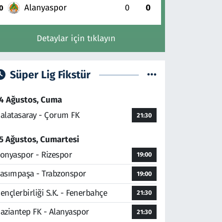
Alanyaspor
0
0
0
Detaylar için tıklayın
Süper Lig Fikstür
4 Ağustos, Cuma
alatasaray - Çorum FK
21:30
5 Ağustos, Cumartesi
onyaspor - Rizespor
19:00
asımpaşa - Trabzonspor
19:00
ençlerbirliği S.K. - Fenerbahçe
21:30
aziantep FK - Alanyaspor
21:30