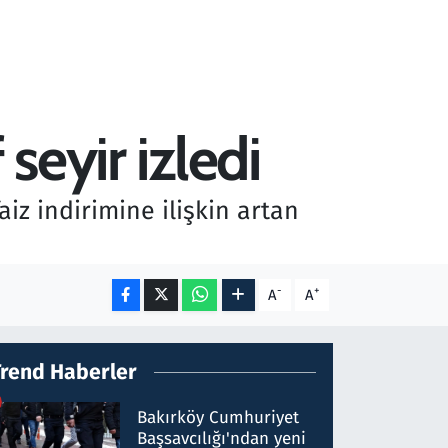
seyir izledi
iz indirimine ilişkin artan
-
+
A
A
Trend Haberler
Bakırköy Cumhuriyet
Başsavcılığı'ndan yeni