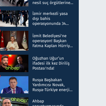
nesil suç örgütlerine
operasyon: 50 şüpheli
hakkında gözaltı kararı
İzmir merkezli yasa
dışı bahis
operasyonunda 34
gözaltı: Yaklaşık 2
Milyar liralık para
İzmit Belediyesi'ne
trafiği tespit edildi
operasyon! Başkan
Fatma Kaplan Hürriyet
ve eşi gözaltına alındı
Oğuzhan Uğur’un
ifadesi ilk kez Diriliş
Postası'nda!
Rusya Başbakan
Yardımcısı Novak,
Rusya-Türkiye enerji
ortaklığının stratejik
nitelikte olduğunu
Ahbap
belirtti