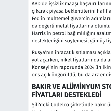
ABD'de işsizlik maaşı başvurularının
çıkarak piyasa beklentilerini hafif 
Fed'in muhtemel güvercin adımların
da değerli metal fiyatlarına oluml
Harris'in petrol bağımlılığını azal
desteklediğini söylemesi, gümüş fiya
Rusya'nın ihracat kısıtlaması açıkl
yol açarken, nikel fiyatlarında da a
Konseyi'nin raporunda 2024'ün ikin
ons açık öngörüldü, bu da arz endişe
BAKIR VE ALÜMİNYUM ST
FİYATLARI DESTEKLEDİ
Şili'deki Codelco şirketinde bakır 