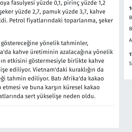
oya fasulyesi yüzde 0,1, pirinç yüzde 1,2
1
 şeker yüzde 2,7, pamuk yüzde 3,7, kahve
B
di. Petrol fiyatlarındaki toparlanma, şeker
B
A
 göstereceğine yönelik tahminler,
lya'da kahve üretiminin azalacağına yönelik
1
ın etkisini göstermesiyle birlikte kahve
S
şe ediliyor. Vietnam'daki kuraklığın da
i tahmin ediliyor. Batı Afrika'da kakao
m etmesi ve buna karşın küresel kakao
atlarında sert yükselişe neden oldu.