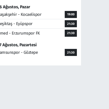
6 Ağustos, Pazar
aşakşehir - Kocaelispor
19:00
eşiktaş - Eyüpspor
21:30
med - Erzurumspor FK
21:30
7 Ağustos, Pazartesi
amsunspor - Göztepe
21:30