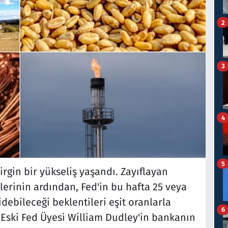
2
3
4
5
rgin bir yükseliş yaşandı. Zayıflayan
rinin ardından, Fed'in bu hafta 25 veya
idebileceği beklentileri eşit oranlarla
6
Eski Fed Üyesi William Dudley'in bankanın