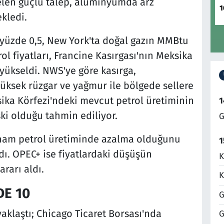
elen güçlü talep, alüminyumda arz
1
ekledi.
ı yüzde 0,5, New York'ta doğal gazın MMBtu
rol fiyatları, Francine Kasırgası'nın Meksika
yükseldi. NWS'ye göre kasırga,
üksek rüzgar ve yağmur ile bölgede sellere
sika Körfezi'ndeki mevcut petrol üretiminin
1
ski olduğu tahmin ediliyor.
G
n ham petrol üretiminde azalma olduğunu
1
rdı. OPEC+ ise fiyatlardaki düşüşün
K
rarı aldı.
K
DE 10
G
yaklaştı; Chicago Ticaret Borsası'nda
G