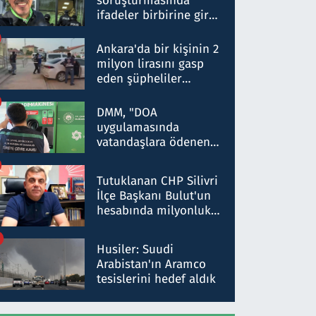
soruşturmasında
ifadeler birbirine girdi:
Dokuz şüphelinin
ifadelerinden ortaya
Ankara'da bir kişinin 2
çıkan tablo şok etti
milyon lirasını gasp
eden şüpheliler
Kırıkkale'de yakalandı
DMM, "DOA
uygulamasında
vatandaşlara ödenen
iade tutarlarının
düşürüldüğü" iddiasını
Tutuklanan CHP Silivri
yalanladı
İlçe Başkanı Bulut'un
hesabında milyonluk
para trafiğine: Patron
talimat verdi, ben
Husiler: Suudi
gönderdim
Arabistan'ın Aramco
tesislerini hedef aldık