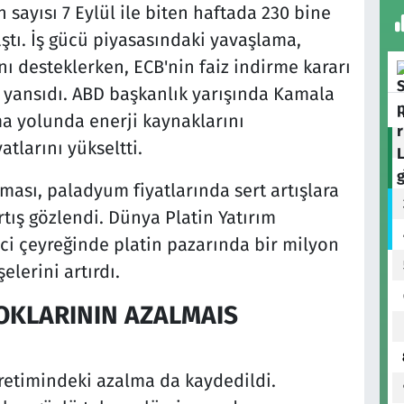
 sayısı 7 Eylül ile biten haftada 230 bine
aştı. İş gücü piyasasındaki yavaşlama,
ı desteklerken, ECB'nin faiz indirme kararı
u yansıdı. ABD başkanlık yarışında Kamala
tma yolunda enerji kaynaklarını
tlarını yükseltti.
aması, paladyum fiyatlarında sert artışlara
rtış gözlendi. Dünya Platin Yatırım
ci çeyreğinde platin pazarında bir milyon
lerini artırdı.
OKLARININ AZALMAIS
üretimindeki azalma da kaydedildi.