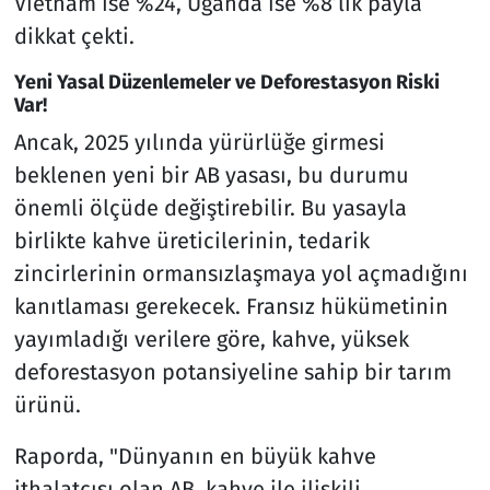
Vietnam ise %24, Uganda ise %8’lik payla
dikkat çekti.
Yeni Yasal Düzenlemeler ve Deforestasyon Riski
Var!
Ancak, 2025 yılında yürürlüğe girmesi
beklenen yeni bir AB yasası, bu durumu
önemli ölçüde değiştirebilir. Bu yasayla
birlikte kahve üreticilerinin, tedarik
zincirlerinin ormansızlaşmaya yol açmadığını
kanıtlaması gerekecek. Fransız hükümetinin
yayımladığı verilere göre, kahve, yüksek
deforestasyon potansiyeline sahip bir tarım
ürünü.
Raporda, "Dünyanın en büyük kahve
ithalatçısı olan AB, kahve ile ilişkili