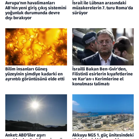
Avrupa'nın havalimanları
İsrail ile Lübnan arasındaki
AB'nin yeni giriş çıkış sistemini
müzakerelerin 7. turu Roma'da
yoğunluk durumunda devre
sürüyor
dışı bırakıyor
Bilim insanları Güneş
İsrailli Bakan Ben-Gvir'den,
yüzeyinin şimdiye kadarki en
Filistinli esirlerin kıyafetlerine
ayrıntılı görüntüsünü elde etti
ve Kur'an-ı Kerimlerine el
konulması talimatı
Anket: ABD'liler aşırı
Akkuyu NGS 1. güç ünitesindeki