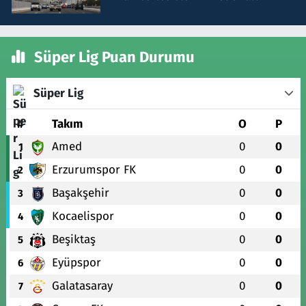
Süper Lig Puan Durumu
Süper Lig
#
Takım
O
P
Amed
0
0
1
Erzurumspor FK
0
0
2
Başakşehir
0
0
3
Kocaelispor
0
0
4
Beşiktaş
0
0
5
Eyüpspor
0
0
6
Galatasaray
0
0
7