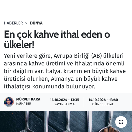
Gündem
HABERLER
DÜNYA
Haber
En çok kahve ithal eden o
Kültür Sanat
ülkeler!
Yeni verilere göre, Avrupa Birliği (AB) ülkeleri
Kurumsal Haberler
arasında kahve üretimi ve ithalatında önemli
bir dağılım var. İtalya, kıtanın en büyük kahve
Lezzet Durağı
üreticisi olurken, Almanya en büyük kahve
Memur ve Kamu
ithalatçısı konumunda bulunuyor.
MÜRVET KARA
Otomobil
14.10.2024 - 13:35
14.10.2024 - 13:40
MUHABIR
YAYINLANMA
GÜNCELLEME
Oyun
Ramazan