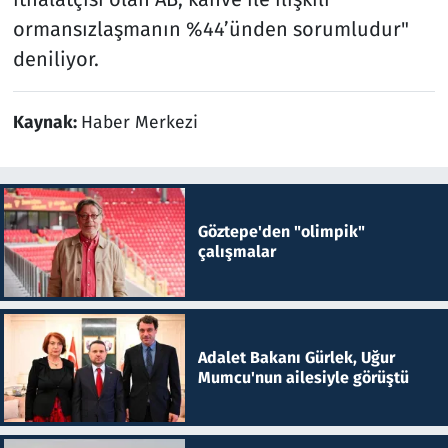
ormansızlaşmanın %44’ünden sorumludur"
deniliyor.
Kaynak:
Haber Merkezi
Göztepe'den "olimpik"
çalışmalar
Adalet Bakanı Gürlek, Uğur
Mumcu'nun ailesiyle görüştü