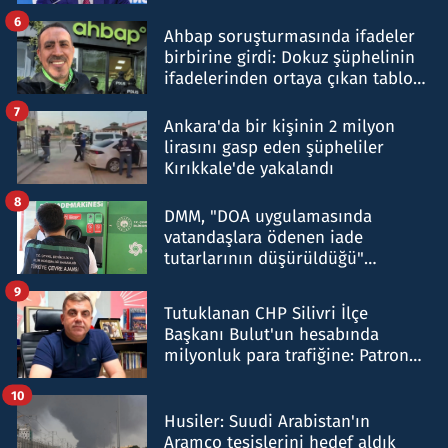
belirtti
6
Ahbap soruşturmasında ifadeler
birbirine girdi: Dokuz şüphelinin
ifadelerinden ortaya çıkan tablo
şok etti
7
Ankara'da bir kişinin 2 milyon
lirasını gasp eden şüpheliler
Kırıkkale'de yakalandı
8
DMM, "DOA uygulamasında
vatandaşlara ödenen iade
tutarlarının düşürüldüğü"
iddiasını yalanladı
9
Tutuklanan CHP Silivri İlçe
Başkanı Bulut'un hesabında
milyonluk para trafiğine: Patron
talimat verdi, ben gönderdim
10
Husiler: Suudi Arabistan'ın
Aramco tesislerini hedef aldık