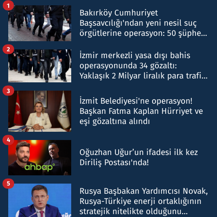
1
Bakırköy Cumhuriyet
Başsavcılığı'ndan yeni nesil suç
örgütlerine operasyon: 50 şüpheli
hakkında gözaltı kararı
2
İzmir merkezli yasa dışı bahis
operasyonunda 34 gözaltı:
Yaklaşık 2 Milyar liralık para trafiği
tespit edildi
3
İzmit Belediyesi'ne operasyon!
Başkan Fatma Kaplan Hürriyet ve
eşi gözaltına alındı
4
Oğuzhan Uğur’un ifadesi ilk kez
Diriliş Postası'nda!
5
Rusya Başbakan Yardımcısı Novak,
Rusya-Türkiye enerji ortaklığının
stratejik nitelikte olduğunu