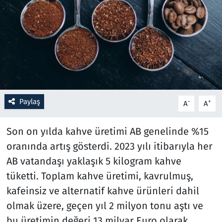
Resmi İlanlar
Rüya Tabirleri
Sağlık
Savunma Sanayi
Paylaş
-
+
A
A
Seçim 2023
Son on yılda kahve üretimi AB genelinde %15
oranında artış gösterdi. 2023 yılı itibarıyla her
Spor
AB vatandaşı yaklaşık 5 kilogram kahve
Teknoloji ve Bilim
tüketti. Toplam kahve üretimi, kavrulmuş,
kafeinsiz ve alternatif kahve ürünleri dahil
Televizyon
olmak üzere, geçen yıl 2 milyon tonu aştı ve
bu üretimin değeri 13 milyar Euro olarak