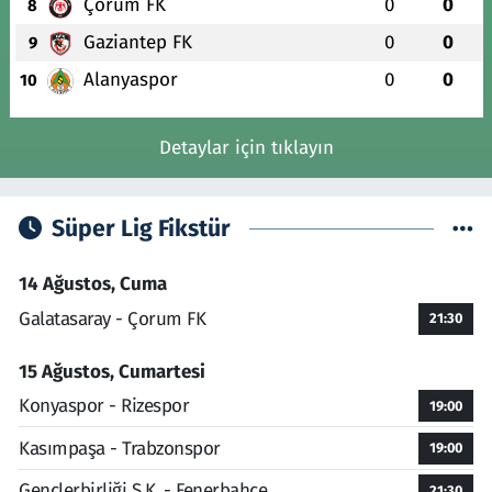
Çorum FK
0
0
8
Gaziantep FK
0
0
9
Alanyaspor
0
0
10
Detaylar için tıklayın
Süper Lig Fikstür
14 Ağustos, Cuma
Galatasaray - Çorum FK
21:30
15 Ağustos, Cumartesi
Konyaspor - Rizespor
19:00
Kasımpaşa - Trabzonspor
19:00
Gençlerbirliği S.K. - Fenerbahçe
21:30