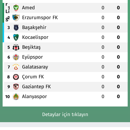
Amed
0
0
1
Erzurumspor FK
0
0
2
Başakşehir
0
0
3
Kocaelispor
0
0
4
Beşiktaş
0
0
5
Eyüpspor
0
0
6
Galatasaray
0
0
7
Çorum FK
0
0
8
Gaziantep FK
0
0
9
Alanyaspor
0
0
10
Detaylar için tıklayın