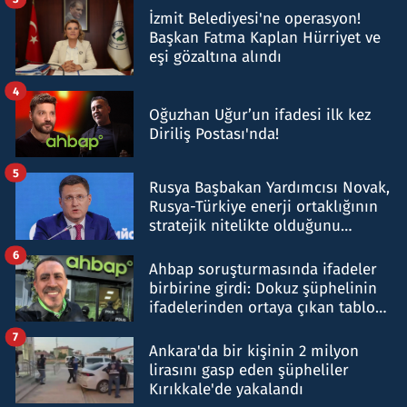
İzmit Belediyesi'ne operasyon!
Başkan Fatma Kaplan Hürriyet ve
eşi gözaltına alındı
4
Oğuzhan Uğur’un ifadesi ilk kez
Diriliş Postası'nda!
5
Rusya Başbakan Yardımcısı Novak,
Rusya-Türkiye enerji ortaklığının
stratejik nitelikte olduğunu
belirtti
6
Ahbap soruşturmasında ifadeler
birbirine girdi: Dokuz şüphelinin
ifadelerinden ortaya çıkan tablo
şok etti
7
Ankara'da bir kişinin 2 milyon
lirasını gasp eden şüpheliler
Kırıkkale'de yakalandı