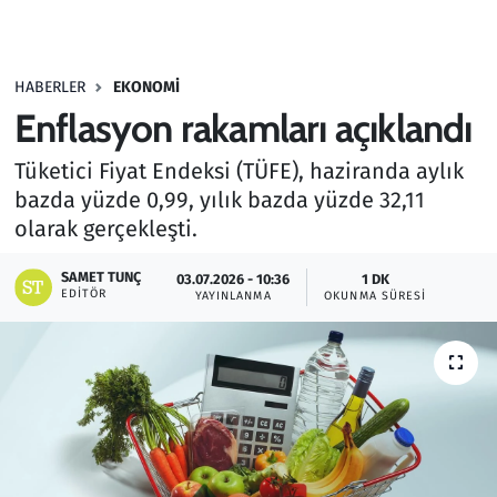
Gündem
HABERLER
EKONOMI
Haber
Enflasyon rakamları açıklandı
Kültür Sanat
Tüketici Fiyat Endeksi (TÜFE), haziranda aylık
bazda yüzde 0,99, yılık bazda yüzde 32,11
Kurumsal Haberler
olarak gerçekleşti.
Lezzet Durağı
SAMET TUNÇ
03.07.2026 - 10:36
1 DK
EDITÖR
YAYINLANMA
OKUNMA SÜRESI
Memur ve Kamu
Otomobil
Oyun
Ramazan