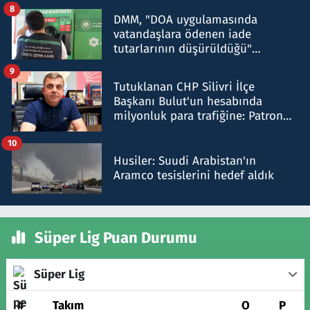
8
DMM, "DOA uygulamasında
vatandaşlara ödenen iade
tutarlarının düşürüldüğü"
iddiasını yalanladı
9
Tutuklanan CHP Silivri İlçe
Başkanı Bulut'un hesabında
milyonluk para trafiğine: Patron
talimat verdi, ben gönderdim
10
Husiler: Suudi Arabistan'ın
Aramco tesislerini hedef aldık
Süper Lig Puan Durumu
Süper Lig
#
Takım
O
P