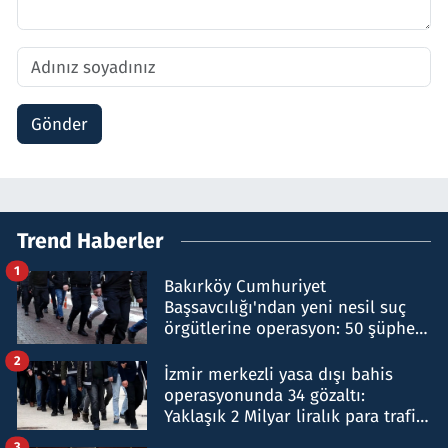
Gönder
Trend Haberler
1
Bakırköy Cumhuriyet
Başsavcılığı'ndan yeni nesil suç
örgütlerine operasyon: 50 şüpheli
hakkında gözaltı kararı
2
İzmir merkezli yasa dışı bahis
operasyonunda 34 gözaltı:
Yaklaşık 2 Milyar liralık para trafiği
tespit edildi
3