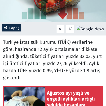
Resmi İlanlar
Rüya Tabirleri
Paylaş
-
+
A
A
Sağlık
Türkiye İstatistik Kurumu (TÜİK) verilerine
Savunma Sanayi
göre, haziranda 12 aylık ortalamalar dikkate
alındığında, tüketici fiyatları yüzde 32,03, yurt
Seçim 2023
içi üretici fiyatları yüzde 27,26 yükseldi. Aylık
bazda TÜFE yüzde 0,99, Yİ-ÜFE yüzde 1,8 artış
Spor
gösterdi.
Teknoloji ve Bilim
Ağustos ayı yaşlı ve
Televizyon
engelli aylıkları artışlı
şekilde hesaplara