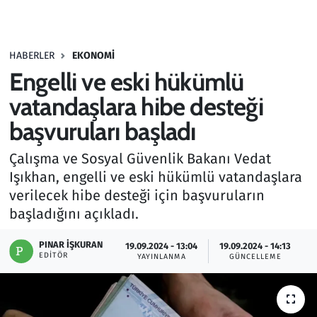
Gündem
HABERLER
EKONOMI
Haber
Engelli ve eski hükümlü
Kültür Sanat
vatandaşlara hibe desteği
başvuruları başladı
Kurumsal Haberler
Çalışma ve Sosyal Güvenlik Bakanı Vedat
Lezzet Durağı
Işıkhan, engelli ve eski hükümlü vatandaşlara
verilecek hibe desteği için başvuruların
Memur ve Kamu
başladığını açıkladı.
Otomobil
PINAR İŞKURAN
19.09.2024 - 13:04
19.09.2024 - 14:13
EDITÖR
YAYINLANMA
GÜNCELLEME
Oyun
Ramazan