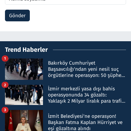
Gönder
Trend Haberler
1
Bakırköy Cumhuriyet
Başsavcılığı'ndan yeni nesil suç
örgütlerine operasyon: 50 şüpheli
hakkında gözaltı kararı
2
İzmir merkezli yasa dışı bahis
operasyonunda 34 gözaltı:
Yaklaşık 2 Milyar liralık para trafiği
tespit edildi
3
İzmit Belediyesi'ne operasyon!
Başkan Fatma Kaplan Hürriyet ve
eşi gözaltına alındı