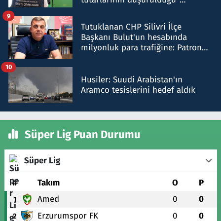
iddiasını yalanladı
9
Tutuklanan CHP Silivri İlçe
Başkanı Bulut'un hesabında
milyonluk para trafiğine: Patron
talimat verdi, ben gönderdim
10
Husiler: Suudi Arabistan'ın
Aramco tesislerini hedef aldık
Süper Lig Puan Durumu
Süper Lig
#
Takım
O
P
Amed
0
0
1
Erzurumspor FK
0
0
2