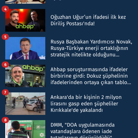
4
Oğuzhan Uğur’un ifadesi ilk kez
Diriliş Postası'nda!
5
Rusya Başbakan Yardımcısı Novak,
Rusya-Türkiye enerji ortaklığının
stratejik nitelikte olduğunu
belirtti
6
Ahbap soruşturmasında ifadeler
birbirine girdi: Dokuz şüphelinin
ifadelerinden ortaya çıkan tablo
şok etti
7
Ankara'da bir kişinin 2 milyon
lirasını gasp eden şüpheliler
Kırıkkale'de yakalandı
8
DMM, "DOA uygulamasında
vatandaşlara ödenen iade
tutarlarının düşürüldüğü"