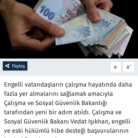
Resmi İlanlar
Rüya Tabirleri
Sağlık
Savunma Sanayi
Paylaş
-
+
A
A
Seçim 2023
Engelli vatandaşların çalışma hayatında daha
Spor
fazla yer almalarını sağlamak amacıyla
Çalışma ve Sosyal Güvenlik Bakanlığı
Teknoloji ve Bilim
tarafından yeni bir adım atıldı. Çalışma ve
Sosyal Güvenlik Bakanı Vedat Işıkhan, engelli
Televizyon
ve eski hükümlü hibe desteği başvurularının