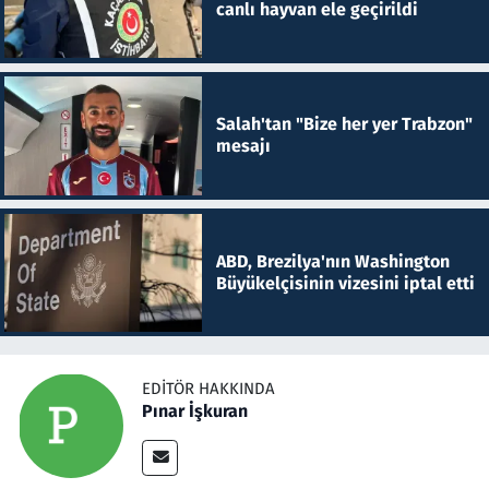
canlı hayvan ele geçirildi
Salah'tan "Bize her yer Trabzon"
mesajı
ABD, Brezilya'nın Washington
Büyükelçisinin vizesini iptal etti
EDITÖR HAKKINDA
Pınar İşkuran