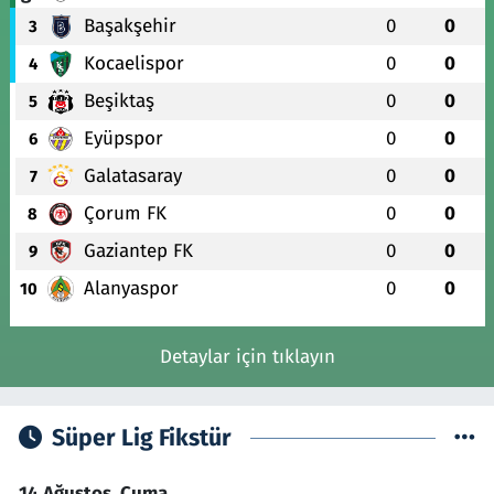
Başakşehir
0
0
3
Kocaelispor
0
0
4
Beşiktaş
0
0
5
Eyüpspor
0
0
6
Galatasaray
0
0
7
Çorum FK
0
0
8
Gaziantep FK
0
0
9
Alanyaspor
0
0
10
Detaylar için tıklayın
Süper Lig Fikstür
14 Ağustos, Cuma