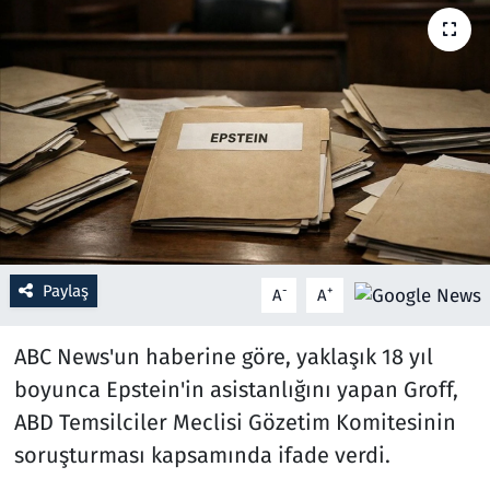
Resmi İlanlar
Rüya Tabirleri
Sağlık
Savunma Sanayi
Seçim 2023
Paylaş
-
+
A
A
Spor
ABC News'un haberine göre, yaklaşık 18 yıl
Teknoloji ve Bilim
boyunca Epstein'in asistanlığını yapan Groff,
ABD Temsilciler Meclisi Gözetim Komitesinin
Televizyon
soruşturması kapsamında ifade verdi.