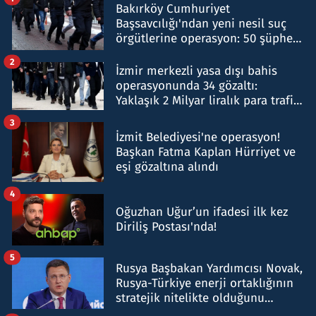
Bakırköy Cumhuriyet
Başsavcılığı'ndan yeni nesil suç
örgütlerine operasyon: 50 şüpheli
hakkında gözaltı kararı
2
İzmir merkezli yasa dışı bahis
operasyonunda 34 gözaltı:
Yaklaşık 2 Milyar liralık para trafiği
tespit edildi
3
İzmit Belediyesi'ne operasyon!
Başkan Fatma Kaplan Hürriyet ve
eşi gözaltına alındı
4
Oğuzhan Uğur’un ifadesi ilk kez
Diriliş Postası'nda!
5
Rusya Başbakan Yardımcısı Novak,
Rusya-Türkiye enerji ortaklığının
stratejik nitelikte olduğunu
belirtti