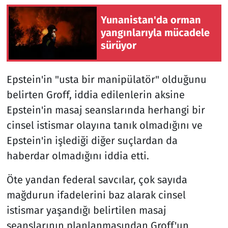
Yunanistan'da orman
yangınlarıyla mücadele
sürüyor
Epstein'in "usta bir manipülatör" olduğunu
belirten Groff, iddia edilenlerin aksine
Epstein'in masaj seanslarında herhangi bir
cinsel istismar olayına tanık olmadığını ve
Epstein'in işlediği diğer suçlardan da
haberdar olmadığını iddia etti.
Öte yandan federal savcılar, çok sayıda
mağdurun ifadelerini baz alarak cinsel
istismar yaşandığı belirtilen masaj
seanslarının planlanmasından Groff'un