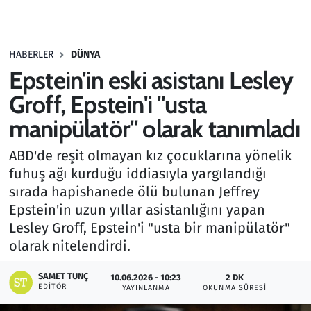
Gündem
HABERLER
DÜNYA
Haber
Epstein'in eski asistanı Lesley
Kültür Sanat
Groff, Epstein'i "usta
manipülatör" olarak tanımladı
Kurumsal Haberler
ABD'de reşit olmayan kız çocuklarına yönelik
Lezzet Durağı
fuhuş ağı kurduğu iddiasıyla yargılandığı
sırada hapishanede ölü bulunan Jeffrey
Memur ve Kamu
Epstein'in uzun yıllar asistanlığını yapan
Lesley Groff, Epstein'i "usta bir manipülatör"
Otomobil
olarak nitelendirdi.
Oyun
SAMET TUNÇ
10.06.2026 - 10:23
2 DK
EDITÖR
YAYINLANMA
OKUNMA SÜRESI
Ramazan