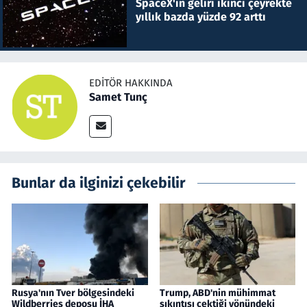
SpaceX'in geliri ikinci çeyrekte
yıllık bazda yüzde 92 arttı
EDITÖR HAKKINDA
Samet Tunç
Bunlar da ilginizi çekebilir
Rusya'nın Tver bölgesindeki
Trump, ABD'nin mühimmat
Wildberries deposu İHA
sıkıntısı çektiği yönündeki