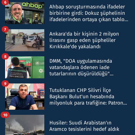
6
Ahbap soruşturmasında ifadeler
birbirine girdi: Dokuz şüphelinin
ifadelerinden ortaya çıkan tablo
şok etti
7
Ankara'da bir kişinin 2 milyon
lirasını gasp eden şüpheliler
Kırıkkale'de yakalandı
8
DMM, "DOA uygulamasında
vatandaşlara ödenen iade
tutarlarının düşürüldüğü"
iddiasını yalanladı
9
Tutuklanan CHP Silivri İlçe
Başkanı Bulut'un hesabında
milyonluk para trafiğine: Patron
talimat verdi, ben gönderdim
10
Husiler: Suudi Arabistan'ın
Aramco tesislerini hedef aldık