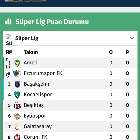
Süper Lig Puan Durumu
Süper Lig
#
Takım
O
P
Amed
0
0
1
Erzurumspor FK
0
0
2
Başakşehir
0
0
3
Kocaelispor
0
0
4
Beşiktaş
0
0
5
Eyüpspor
0
0
6
Galatasaray
0
0
7
Çorum FK
0
0
8