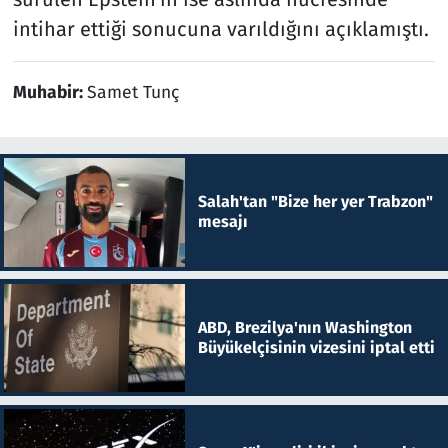
intihar ettiği sonucuna varıldığını açıklamıştı.
Muhabir:
Samet Tunç
Salah'tan "Bize her yer Trabzon"
mesajı
ABD, Brezilya'nın Washington
Büyükelçisinin vizesini iptal etti