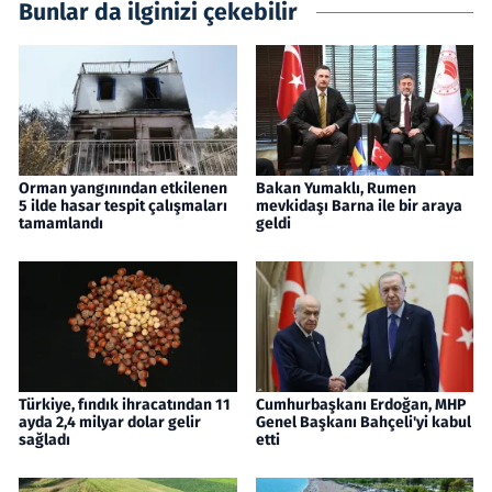
Bunlar da ilginizi çekebilir
Orman yangınından etkilenen
Bakan Yumaklı, Rumen
5 ilde hasar tespit çalışmaları
mevkidaşı Barna ile bir araya
tamamlandı
geldi
Türkiye, fındık ihracatından 11
Cumhurbaşkanı Erdoğan, MHP
ayda 2,4 milyar dolar gelir
Genel Başkanı Bahçeli'yi kabul
sağladı
etti