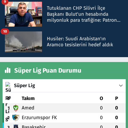
9
Tutuklanan CHP Silivri İlçe
Başkanı Bulut'un hesabında
milyonluk para trafiğine: Patron
talimat verdi, ben gönderdim
10
Husiler: Suudi Arabistan'ın
Aramco tesislerini hedef aldık
Süper Lig Puan Durumu
Süper Lig
#
Takım
O
P
Amed
0
0
1
Erzurumspor FK
0
0
2
Başakşehir
0
0
3