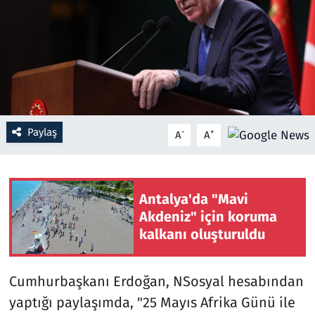
Resmi İlanlar
Rüya Tabirleri
Sağlık
Paylaş
-
+
A
A
Savunma Sanayi
Seçim 2023
Antalya'da "Mavi
Spor
Akdeniz" için koruma
kalkanı oluşturuldu
Teknoloji ve Bilim
Cumhurbaşkanı Erdoğan, NSosyal hesabından
Televizyon
yaptığı paylaşımda, "25 Mayıs Afrika Günü ile