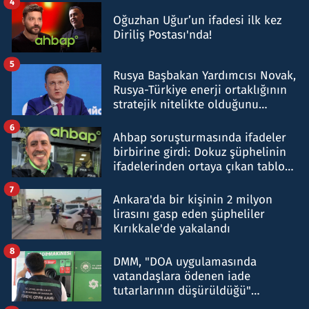
4
Oğuzhan Uğur’un ifadesi ilk kez
Diriliş Postası'nda!
5
Rusya Başbakan Yardımcısı Novak,
Rusya-Türkiye enerji ortaklığının
stratejik nitelikte olduğunu
belirtti
6
Ahbap soruşturmasında ifadeler
birbirine girdi: Dokuz şüphelinin
ifadelerinden ortaya çıkan tablo
şok etti
7
Ankara'da bir kişinin 2 milyon
lirasını gasp eden şüpheliler
Kırıkkale'de yakalandı
8
DMM, "DOA uygulamasında
vatandaşlara ödenen iade
tutarlarının düşürüldüğü"
iddiasını yalanladı