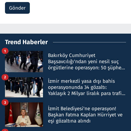
Gönder
Trend Haberler
1
Bakırköy Cumhuriyet
Başsavcılığı'ndan yeni nesil suç
örgütlerine operasyon: 50 şüpheli
hakkında gözaltı kararı
2
İzmir merkezli yasa dışı bahis
operasyonunda 34 gözaltı:
Yaklaşık 2 Milyar liralık para trafiği
tespit edildi
3
İzmit Belediyesi'ne operasyon!
Başkan Fatma Kaplan Hürriyet ve
eşi gözaltına alındı