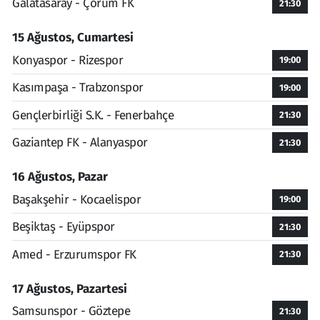
Galatasaray - Çorum FK
21:30
15 Ağustos, Cumartesi
Konyaspor - Rizespor
19:00
Kasımpaşa - Trabzonspor
19:00
Gençlerbirliği S.K. - Fenerbahçe
21:30
Gaziantep FK - Alanyaspor
21:30
16 Ağustos, Pazar
Başakşehir - Kocaelispor
19:00
Beşiktaş - Eyüpspor
21:30
Amed - Erzurumspor FK
21:30
17 Ağustos, Pazartesi
Samsunspor - Göztepe
21:30