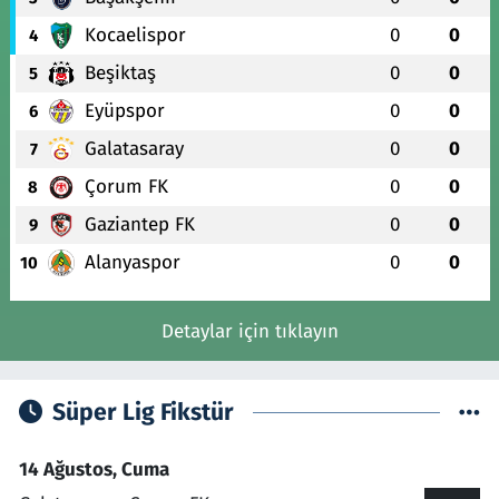
Kocaelispor
0
0
4
Beşiktaş
0
0
5
Eyüpspor
0
0
6
Galatasaray
0
0
7
Çorum FK
0
0
8
Gaziantep FK
0
0
9
Alanyaspor
0
0
10
Detaylar için tıklayın
Süper Lig Fikstür
14 Ağustos, Cuma