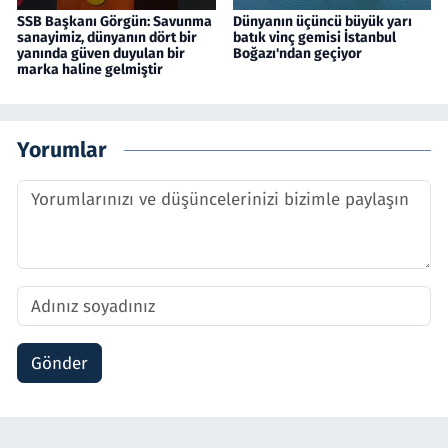
SSB Başkanı Görgün: Savunma
Dünyanın üçüncü büyük yarı
sanayimiz, dünyanın dört bir
batık vinç gemisi İstanbul
yanında güven duyulan bir
Boğazı'ndan geçiyor
marka haline gelmiştir
Yorumlar
Gönder