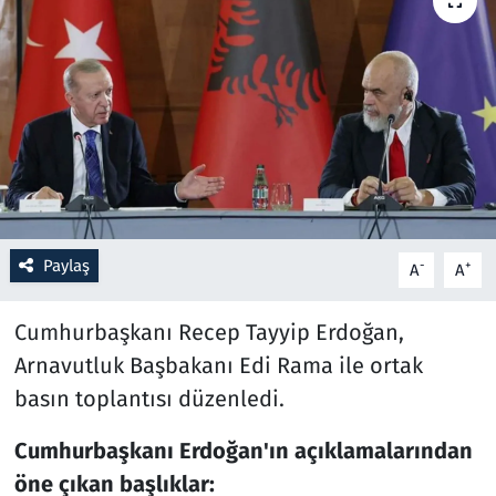
Resmi İlanlar
Rüya Tabirleri
Sağlık
Savunma Sanayi
Paylaş
-
+
A
A
Seçim 2023
Cumhurbaşkanı Recep Tayyip Erdoğan,
Spor
Arnavutluk Başbakanı Edi Rama ile ortak
Teknoloji ve Bilim
basın toplantısı düzenledi.
Televizyon
Cumhurbaşkanı Erdoğan'ın açıklamalarından
öne çıkan başlıklar: