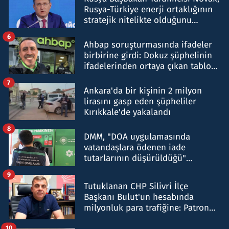
Rusya-Türkiye enerji ortaklığının
stratejik nitelikte olduğunu
belirtti
6
Ahbap soruşturmasında ifadeler
birbirine girdi: Dokuz şüphelinin
ifadelerinden ortaya çıkan tablo
şok etti
7
Ankara'da bir kişinin 2 milyon
lirasını gasp eden şüpheliler
Kırıkkale'de yakalandı
8
DMM, "DOA uygulamasında
vatandaşlara ödenen iade
tutarlarının düşürüldüğü"
iddiasını yalanladı
9
Tutuklanan CHP Silivri İlçe
Başkanı Bulut'un hesabında
milyonluk para trafiğine: Patron
talimat verdi, ben gönderdim
10