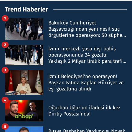
Trend Haberler
1
Bakırköy Cumhuriyet
Başsavcılığı'ndan yeni nesil suç
örgütlerine operasyon: 50 şüpheli
hakkında gözaltı kararı
2
İzmir merkezli yasa dışı bahis
operasyonunda 34 gözaltı:
Yaklaşık 2 Milyar liralık para trafiği
tespit edildi
3
İzmit Belediyesi'ne operasyon!
Başkan Fatma Kaplan Hürriyet ve
eşi gözaltına alındı
4
Oğuzhan Uğur’un ifadesi ilk kez
Diriliş Postası'nda!
5
Rusya Başbakan Yardımcısı Novak,