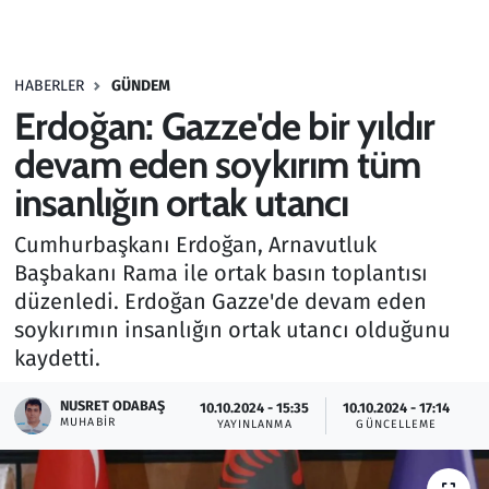
Gündem
HABERLER
GÜNDEM
Haber
Erdoğan: Gazze'de bir yıldır
Kültür Sanat
devam eden soykırım tüm
insanlığın ortak utancı
Kurumsal Haberler
Cumhurbaşkanı Erdoğan, Arnavutluk
Lezzet Durağı
Başbakanı Rama ile ortak basın toplantısı
düzenledi. Erdoğan Gazze'de devam eden
Memur ve Kamu
soykırımın insanlığın ortak utancı olduğunu
kaydetti.
Otomobil
NUSRET ODABAŞ
10.10.2024 - 15:35
10.10.2024 - 17:14
MUHABIR
Oyun
YAYINLANMA
GÜNCELLEME
Ramazan