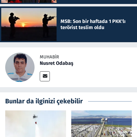
MSB: Son bir haftada 1 PKK'lı
terörist teslim oldu
MUHABIR
Nusret Odabaş
Bunlar da ilginizi çekebilir