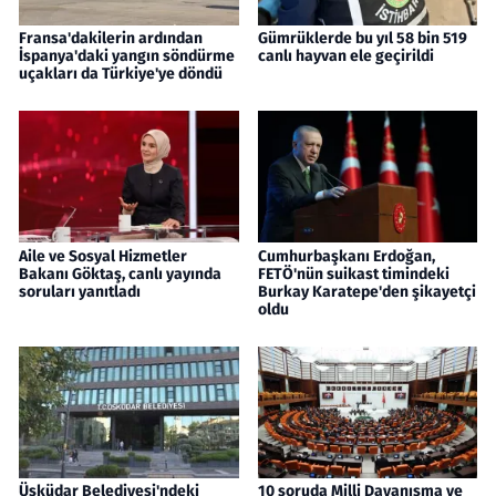
Fransa'dakilerin ardından
Gümrüklerde bu yıl 58 bin 519
İspanya'daki yangın söndürme
canlı hayvan ele geçirildi
uçakları da Türkiye'ye döndü
Aile ve Sosyal Hizmetler
Cumhurbaşkanı Erdoğan,
Bakanı Göktaş, canlı yayında
FETÖ'nün suikast timindeki
soruları yanıtladı
Burkay Karatepe'den şikayetçi
oldu
Üsküdar Belediyesi'ndeki
10 soruda Milli Dayanışma ve