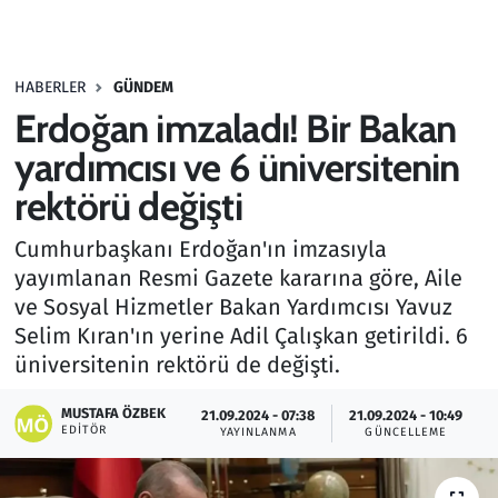
Gündem
HABERLER
GÜNDEM
Haber
Erdoğan imzaladı! Bir Bakan
Kültür Sanat
yardımcısı ve 6 üniversitenin
rektörü değişti
Kurumsal Haberler
Cumhurbaşkanı Erdoğan'ın imzasıyla
Lezzet Durağı
yayımlanan Resmi Gazete kararına göre, Aile
ve Sosyal Hizmetler Bakan Yardımcısı Yavuz
Memur ve Kamu
Selim Kıran'ın yerine Adil Çalışkan getirildi. 6
üniversitenin rektörü de değişti.
Otomobil
MUSTAFA ÖZBEK
21.09.2024 - 07:38
21.09.2024 - 10:49
EDITÖR
Oyun
YAYINLANMA
GÜNCELLEME
Ramazan