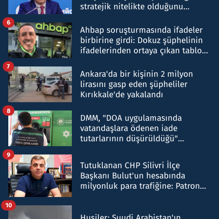
stratejik nitelikte olduğunu
belirtti
6
Ahbap soruşturmasında ifadeler
birbirine girdi: Dokuz şüphelinin
ifadelerinden ortaya çıkan tablo
şok etti
7
Ankara'da bir kişinin 2 milyon
lirasını gasp eden şüpheliler
Kırıkkale'de yakalandı
8
DMM, "DOA uygulamasında
vatandaşlara ödenen iade
tutarlarının düşürüldüğü"
iddiasını yalanladı
9
Tutuklanan CHP Silivri İlçe
Başkanı Bulut'un hesabında
milyonluk para trafiğine: Patron
talimat verdi, ben gönderdim
10
Husiler: Suudi Arabistan'ın