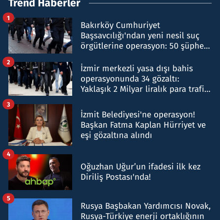
Trend Haberler
1
Bakırköy Cumhuriyet
Başsavcılığı'ndan yeni nesil suç
örgütlerine operasyon: 50 şüpheli
hakkında gözaltı kararı
2
İzmir merkezli yasa dışı bahis
operasyonunda 34 gözaltı:
Yaklaşık 2 Milyar liralık para trafiği
tespit edildi
3
İzmit Belediyesi'ne operasyon!
Başkan Fatma Kaplan Hürriyet ve
eşi gözaltına alındı
4
Oğuzhan Uğur’un ifadesi ilk kez
Diriliş Postası'nda!
5
Rusya Başbakan Yardımcısı Novak,
Rusya-Türkiye enerji ortaklığının