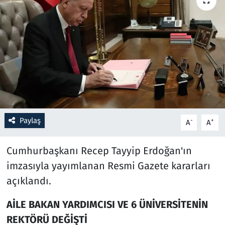
Resmi İlanlar
Rüya Tabirleri
Sağlık
Savunma Sanayi
Paylaş
-
+
A
A
Seçim 2023
Cumhurbaşkanı Recep Tayyip Erdoğan'ın
Spor
imzasıyla yayımlanan Resmi Gazete kararları
Teknoloji ve Bilim
açıklandı.
Televizyon
AİLE BAKAN YARDIMCISI VE 6 ÜNİVERSİTENİN
REKTÖRÜ DEĞİŞTİ