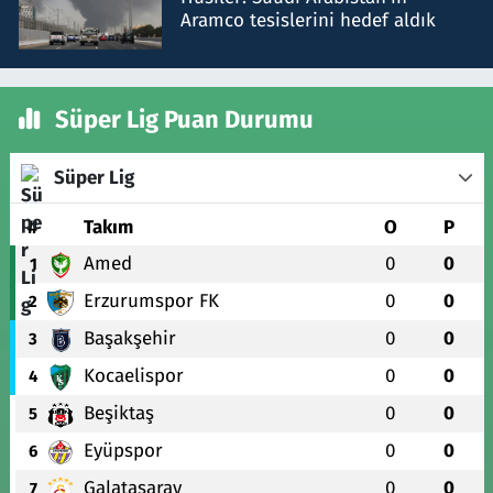
Aramco tesislerini hedef aldık
Süper Lig Puan Durumu
Süper Lig
#
Takım
O
P
Amed
0
0
1
Erzurumspor FK
0
0
2
Başakşehir
0
0
3
Kocaelispor
0
0
4
Beşiktaş
0
0
5
Eyüpspor
0
0
6
Galatasaray
0
0
7