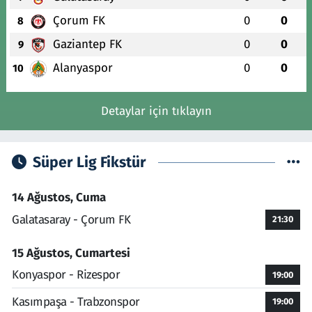
Çorum FK
0
0
8
Gaziantep FK
0
0
9
Alanyaspor
0
0
10
Detaylar için tıklayın
Süper Lig Fikstür
14 Ağustos, Cuma
Galatasaray - Çorum FK
21:30
15 Ağustos, Cumartesi
Konyaspor - Rizespor
19:00
Kasımpaşa - Trabzonspor
19:00