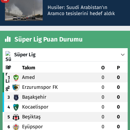
Husiler: Suudi Arabistan'ın
Aramco tesislerini hedef aldık
Süper Lig Puan Durumu
Süper Lig
#
Takım
O
P
Amed
0
0
1
Erzurumspor FK
0
0
2
Başakşehir
0
0
3
Kocaelispor
0
0
4
Beşiktaş
0
0
5
Eyüpspor
0
0
6