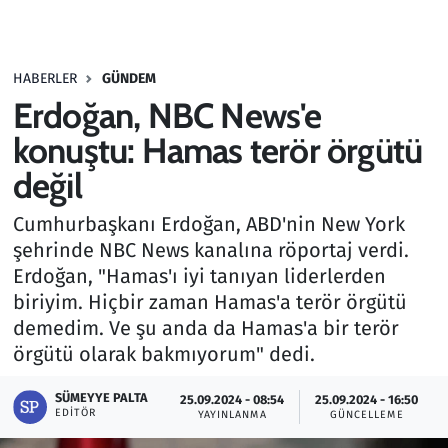
Gündem
HABERLER
GÜNDEM
Haber
Erdoğan, NBC News'e
Kültür Sanat
konuştu: Hamas terör örgütü
değil
Kurumsal Haberler
Cumhurbaşkanı Erdoğan, ABD'nin New York
Lezzet Durağı
şehrinde NBC News kanalına röportaj verdi.
Erdoğan, "Hamas'ı iyi tanıyan liderlerden
Memur ve Kamu
biriyim. Hiçbir zaman Hamas'a terör örgütü
demedim. Ve şu anda da Hamas'a bir terör
Otomobil
örgütü olarak bakmıyorum" dedi.
Oyun
SÜMEYYE PALTA
25.09.2024 - 08:54
25.09.2024 - 16:50
EDITÖR
YAYINLANMA
GÜNCELLEME
Ramazan