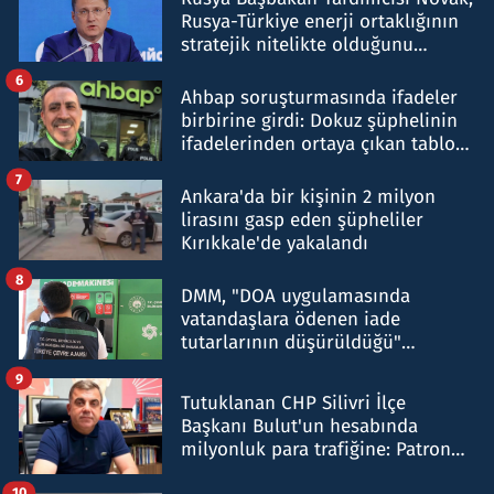
Rusya-Türkiye enerji ortaklığının
stratejik nitelikte olduğunu
belirtti
6
Ahbap soruşturmasında ifadeler
birbirine girdi: Dokuz şüphelinin
ifadelerinden ortaya çıkan tablo
şok etti
7
Ankara'da bir kişinin 2 milyon
lirasını gasp eden şüpheliler
Kırıkkale'de yakalandı
8
DMM, "DOA uygulamasında
vatandaşlara ödenen iade
tutarlarının düşürüldüğü"
iddiasını yalanladı
9
Tutuklanan CHP Silivri İlçe
Başkanı Bulut'un hesabında
milyonluk para trafiğine: Patron
talimat verdi, ben gönderdim
10