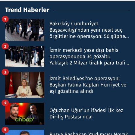
Trend Haberler
1
Bakırköy Cumhuriyet
Başsavcılığı'ndan yeni nesil suç
örgütlerine operasyon: 50 şüpheli
hakkında gözaltı kararı
2
İzmir merkezli yasa dışı bahis
operasyonunda 34 gözaltı:
Yaklaşık 2 Milyar liralık para trafiği
tespit edildi
3
İzmit Belediyesi'ne operasyon!
Başkan Fatma Kaplan Hürriyet ve
eşi gözaltına alındı
4
Oğuzhan Uğur’un ifadesi ilk kez
Diriliş Postası'nda!
5
Rusya Başbakan Yardımcısı Novak,