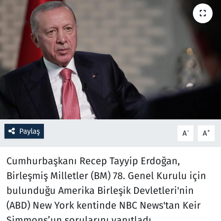
Resmi İlanlar
Rüya Tabirleri
Sağlık
Savunma Sanayi
Seçim 2023
Paylaş
-
+
A
A
Spor
Cumhurbaşkanı Recep Tayyip Erdoğan,
Teknoloji ve Bilim
Birleşmiş Milletler (BM) 78. Genel Kurulu için
bulunduğu Amerika Birleşik Devletleri'nin
Televizyon
(ABD) New York kentinde NBC News'tan Keir
Simmons’un sorularını yanıtladı.