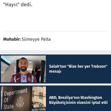
"Hayır." dedi.
Muhabir:
Sümeyye Palta
Salah'tan "Bize her yer Trabzon"
mesajı
ABD, Brezilya'nın Washington
Büyükelçisinin vizesini iptal etti