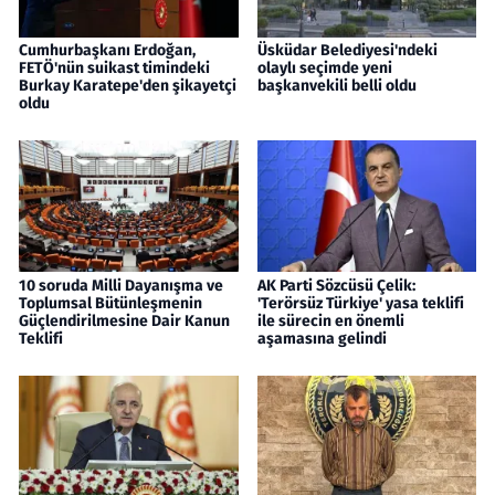
Cumhurbaşkanı Erdoğan,
Üsküdar Belediyesi'ndeki
FETÖ'nün suikast timindeki
olaylı seçimde yeni
Burkay Karatepe'den şikayetçi
başkanvekili belli oldu
oldu
10 soruda Milli Dayanışma ve
AK Parti Sözcüsü Çelik:
Toplumsal Bütünleşmenin
'Terörsüz Türkiye' yasa teklifi
Güçlendirilmesine Dair Kanun
ile sürecin en önemli
Teklifi
aşamasına gelindi