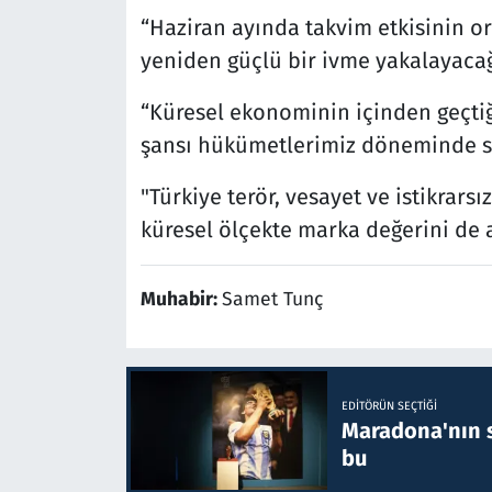
“Haziran ayında takvim etkisinin or
yeniden güçlü bir ivme yakalayacağ
“Küresel ekonominin içinden geçtiğ
şansı hükümetlerimiz döneminde sağ
"Türkiye terör, vesayet ve istikrarsı
küresel ölçekte marka değerini de a
Muhabir:
Samet Tunç
EDITÖRÜN SEÇTIĞI
Maradona'nın s
bu