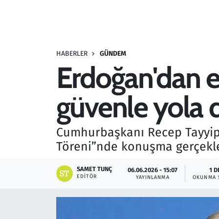
Resmi İlanlar
Rüya Tabirleri
HABERLER
GÜNDEM
Erdoğan'dan ek
Sağlık
güvenle yola
Savunma Sanayi
Seçim 2023
Cumhurbaşkanı Recep Tayyip E
Töreni”nde konuşma gerçekle
Spor
SAMET TUNÇ
06.06.2026 - 15:07
1 D
Teknoloji ve Bilim
EDITÖR
YAYINLANMA
OKUNMA 
Televizyon