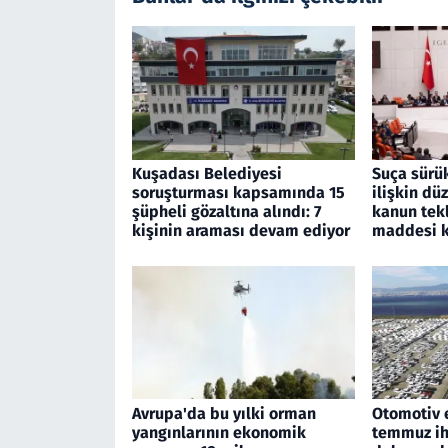
Kuşadası Belediyesi
Suça sürü
soruşturması kapsamında 15
ilişkin dü
şüpheli gözaltına alındı: 7
kanun tekli
kişinin araması devam ediyor
maddesi k
Avrupa'da bu yılki orman
Otomotiv 
yangınlarının ekonomik
temmuz ihr