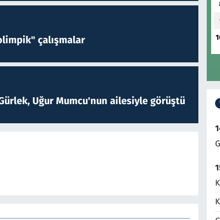
1
limpik" çalışmalar
Gürlek, Uğur Mumcu'nun ailesiyle görüştü
1
G
1
K
K