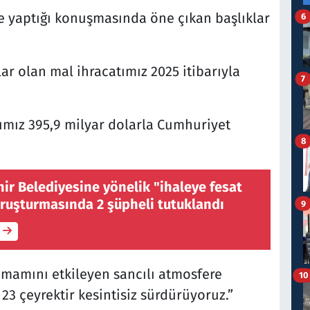
 yaptığı konuşmasında öne çıkan başlıklar
6
ar olan mal ihracatımız 2025 itibarıyla
7
tımız 395,9 milyar dolarla Cumhuriyet
8
ir Belediyesine yönelik "ihaleye fesat
oruşturmasında 2 şüpheli tutuklandı
9
amamını etkileyen sancılı atmosfere
10
3 çeyrektir kesintisiz sürdürüyoruz.”