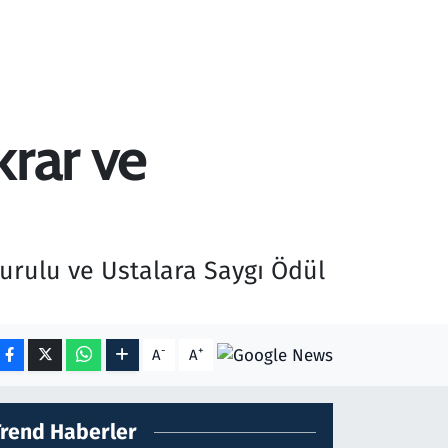
krar ve
urulu ve Ustalara Saygı Ödül
-
+
A
A
Trend Haberler