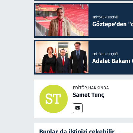
EDITÖRÜN SEÇTIĞI
Göztepe'den "o
EDITÖRÜN SEÇTIĞI
Adalet Bakanı 
EDITÖR HAKKINDA
Samet Tunç
Bunlar da ilginizi çekebilir