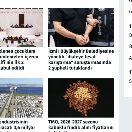
G
G
1
B
B
klenen çocuklara
İzmir Büyükşehir Belediyesine
zenlemeleri içeren
yönelik "ihaleye fesat
A
fi'nin ilk 2
karıştırma" soruşturmasında
abul edildi
2 şüpheli tutuklandı
1
S
endüstrisinin
TMO, 2026-2027 sezonu
acatı 3,6 milyar
kabuklu fındık alım fiyatlarını