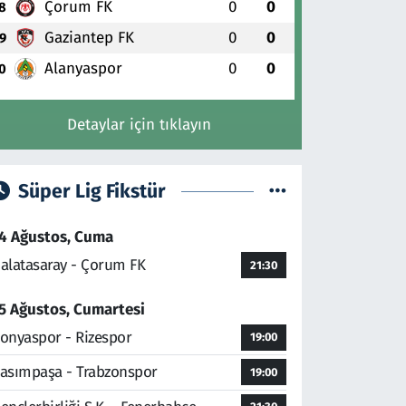
Çorum FK
0
0
8
Gaziantep FK
0
0
9
Alanyaspor
0
0
0
Detaylar için tıklayın
Süper Lig Fikstür
4 Ağustos, Cuma
alatasaray - Çorum FK
21:30
5 Ağustos, Cumartesi
onyaspor - Rizespor
19:00
asımpaşa - Trabzonspor
19:00