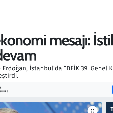
onomi mesajı: İsti
 devam
rdoğan, İstanbul’da “DEİK 39. Genel K
ştirdi.
K
SÜRESI