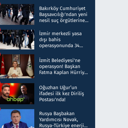
Bakırköy Cumhuriyet
Başsavcılığı'ndan yeni
nesil suç örgütlerine
operasyon: 50 şüpheli
hakkında gözaltı kararı
İzmir merkezli yasa
dışı bahis
operasyonunda 34
gözaltı: Yaklaşık 2
Milyar liralık para
İzmit Belediyesi'ne
trafiği tespit edildi
operasyon! Başkan
Fatma Kaplan Hürriyet
ve eşi gözaltına alındı
Oğuzhan Uğur’un
ifadesi ilk kez Diriliş
Postası'nda!
Rusya Başbakan
Yardımcısı Novak,
Rusya-Türkiye enerji