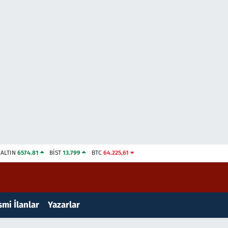
ALTIN
6574.81
BİST
13.799
BTC
64.225,61
mi İlanlar
Yazarlar