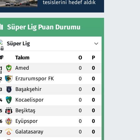
tesislerini hedef aldık
Süper Lig Puan Durumu
Süper Lig
#
Takım
O
P
Amed
0
0
1
Erzurumspor FK
0
0
2
Başakşehir
0
0
3
Kocaelispor
0
0
4
Beşiktaş
0
0
5
Eyüpspor
0
0
6
Galatasaray
0
0
7