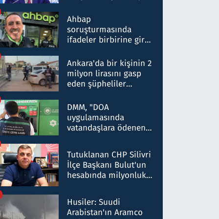
ortaklığının stratejik
nitelikte olduğunu
Ahbap
belirtti
soruşturmasında
ifadeler birbirine girdi:
Dokuz şüphelinin
ifadelerinden ortaya
Ankara'da bir kişinin 2
çıkan tablo şok etti
milyon lirasını gasp
eden şüpheliler
Kırıkkale'de yakalandı
DMM, "DOA
uygulamasında
vatandaşlara ödenen
iade tutarlarının
düşürüldüğü" iddiasını
Tutuklanan CHP Silivri
yalanladı
İlçe Başkanı Bulut'un
hesabında milyonluk
para trafiğine: Patron
talimat verdi, ben
Husiler: Suudi
gönderdim
Arabistan'ın Aramco