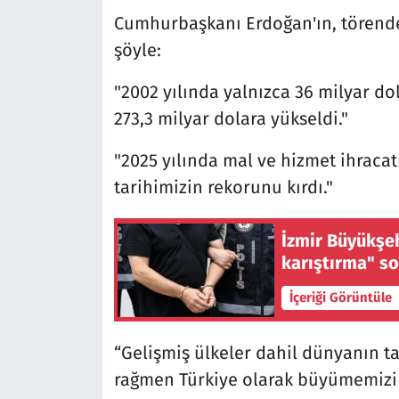
Cumhurbaşkanı Erdoğan'ın, törende
şöyle:
"2002 yılında yalnızca 36 milyar dol
273,3 milyar dolara yükseldi."
"2025 yılında mal ve hizmet ihraca
tarihimizin rekorunu kırdı."
İzmir Büyükşeh
karıştırma" s
İçeriği Görüntüle
“Gelişmiş ülkeler dahil dünyanın t
rağmen Türkiye olarak büyümemizi 2