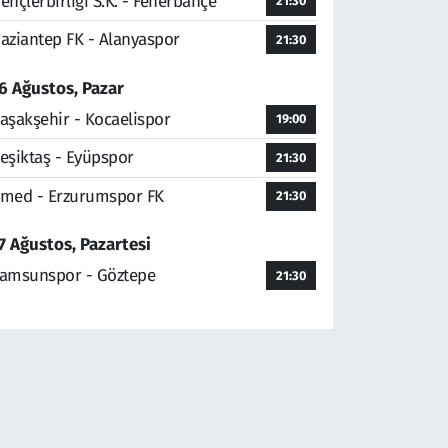
ençlerbirliği S.K. - Fenerbahçe
21:30
aziantep FK - Alanyaspor
21:30
6 Ağustos, Pazar
aşakşehir - Kocaelispor
19:00
eşiktaş - Eyüpspor
21:30
med - Erzurumspor FK
21:30
7 Ağustos, Pazartesi
amsunspor - Göztepe
21:30