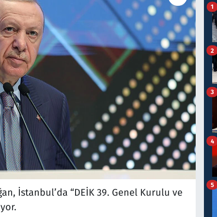
1
2
3
4
5
n, İstanbul’da “DEİK 39. Genel Kurulu ve
yor.