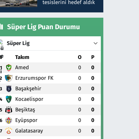
tesislerini hedef aldık
Süper Lig Puan Durumu
Süper Lig
#
Takım
O
P
Amed
0
0
1
Erzurumspor FK
0
0
2
Başakşehir
0
0
3
Kocaelispor
0
0
4
Beşiktaş
0
0
5
Eyüpspor
0
0
6
Galatasaray
0
0
7