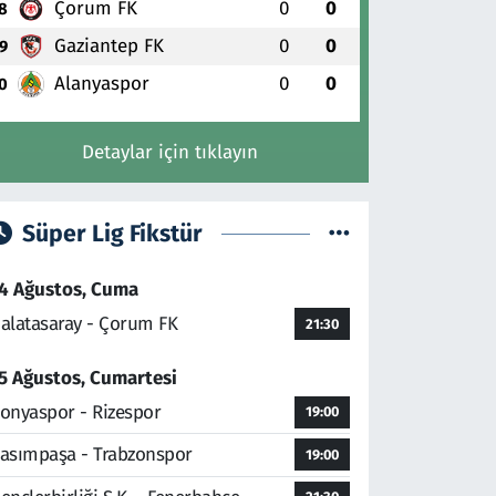
Çorum FK
0
0
8
Gaziantep FK
0
0
9
Alanyaspor
0
0
0
Detaylar için tıklayın
Süper Lig Fikstür
4 Ağustos, Cuma
alatasaray - Çorum FK
21:30
5 Ağustos, Cumartesi
onyaspor - Rizespor
19:00
asımpaşa - Trabzonspor
19:00