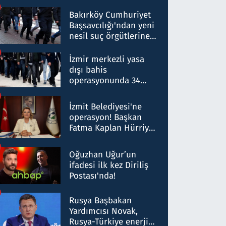
Bakırköy Cumhuriyet
Başsavcılığı'ndan yeni
nesil suç örgütlerine
operasyon: 50 şüpheli
hakkında gözaltı kararı
İzmir merkezli yasa
dışı bahis
operasyonunda 34
gözaltı: Yaklaşık 2
Milyar liralık para
İzmit Belediyesi'ne
trafiği tespit edildi
operasyon! Başkan
Fatma Kaplan Hürriyet
ve eşi gözaltına alındı
Oğuzhan Uğur’un
ifadesi ilk kez Diriliş
Postası'nda!
Rusya Başbakan
Yardımcısı Novak,
Rusya-Türkiye enerji