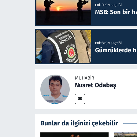
EDITÖRÜN SEÇTIĞI
MSB: Son bir ha
EDITÖRÜN SEÇTIĞI
Gümrüklerde bu 
MUHABIR
Nusret Odabaş
Bunlar da ilginizi çekebilir