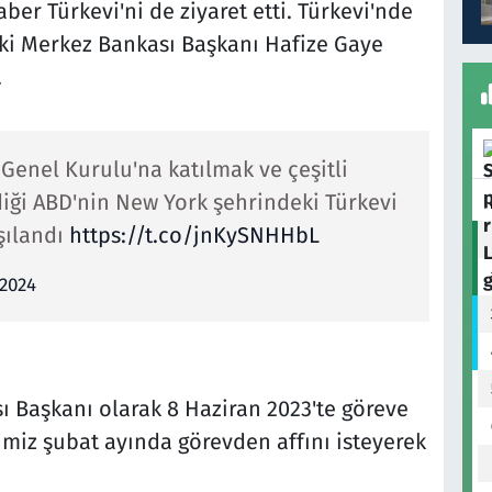
ber Türkevi'ni de ziyaret etti. Türkevi'nde
ski Merkez Bankası Başkanı Hafize Gaye
.
enel Kurulu'na katılmak ve çeşitli
ği ABD'nin New York şehrindeki Türkevi
rşılandı
https://t.co/jnKySNHHbL
2024
ı Başkanı olarak 8 Haziran 2023'te göreve
imiz şubat ayında görevden affını isteyerek