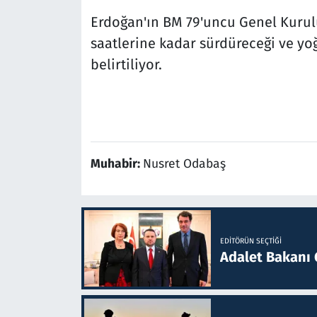
Erdoğan'ın BM 79'uncu Genel Kurulu
saatlerine kadar sürdüreceği ve yoğ
belirtiliyor.
Muhabir:
Nusret Odabaş
EDITÖRÜN SEÇTIĞI
Adalet Bakanı 