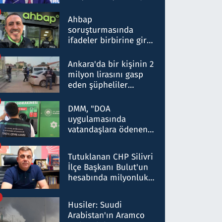
ortaklığının stratejik
nitelikte olduğunu
Ahbap
belirtti
soruşturmasında
ifadeler birbirine girdi:
Dokuz şüphelinin
ifadelerinden ortaya
Ankara'da bir kişinin 2
çıkan tablo şok etti
milyon lirasını gasp
eden şüpheliler
Kırıkkale'de yakalandı
DMM, "DOA
uygulamasında
vatandaşlara ödenen
iade tutarlarının
düşürüldüğü" iddiasını
Tutuklanan CHP Silivri
yalanladı
İlçe Başkanı Bulut'un
hesabında milyonluk
para trafiğine: Patron
talimat verdi, ben
Husiler: Suudi
gönderdim
Arabistan'ın Aramco