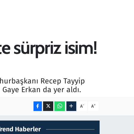
e sürpriz isim!
mhurbaşkanı Recep Tayyip
 Gaye Erkan da yer aldı.
-
+
A
A
Trend Haberler