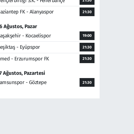
ençlerbirliği S.K. - Fenerbahçe
21:30
aziantep FK - Alanyaspor
21:30
6 Ağustos, Pazar
aşakşehir - Kocaelispor
19:00
eşiktaş - Eyüpspor
21:30
med - Erzurumspor FK
21:30
7 Ağustos, Pazartesi
amsunspor - Göztepe
21:30