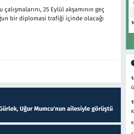
 çalışmalarını, 25 Eylül akşamının geç
un bir diplomasi trafiği içinde olacağı
1
1
G
1
Gürlek, Uğur Mumcu'nun ailesiyle görüştü
K
K