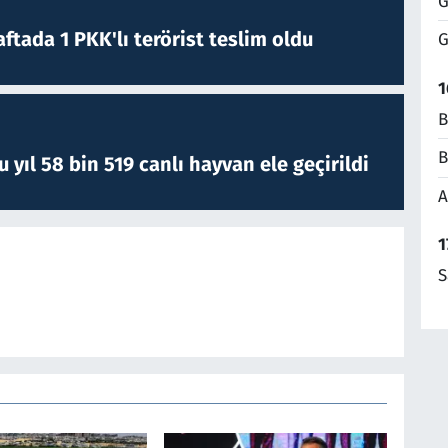
G
ftada 1 PKK'lı terörist teslim oldu
G
1
B
B
yıl 58 bin 519 canlı hayvan ele geçirildi
A
1
S