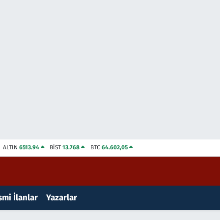
ALTIN
6513.94
BİST
13.768
BTC
64.602,05
mi İlanlar
Yazarlar