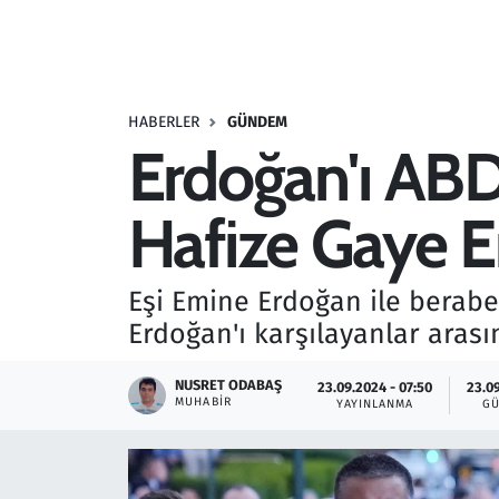
Resmi İlanlar
Rüya Tabirleri
HABERLER
GÜNDEM
Erdoğan'ı ABD'
Sağlık
Hafize Gaye Er
Savunma Sanayi
Seçim 2023
Eşi Emine Erdoğan ile berab
Erdoğan'ı karşılayanlar aras
Spor
NUSRET ODABAŞ
23.09.2024 - 07:50
23.09
Teknoloji ve Bilim
MUHABIR
YAYINLANMA
GÜ
Televizyon