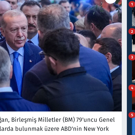
1
2
3
4
5
n, Birleşmiş Milletler (BM) 79'uncu Genel
aslarda bulunmak üzere ABD'nin New York