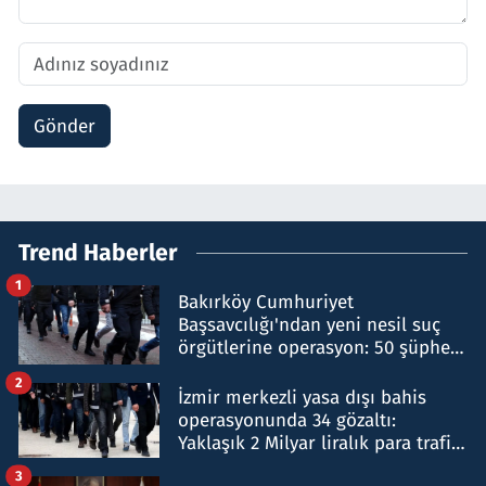
Gönder
Trend Haberler
1
Bakırköy Cumhuriyet
Başsavcılığı'ndan yeni nesil suç
örgütlerine operasyon: 50 şüpheli
hakkında gözaltı kararı
2
İzmir merkezli yasa dışı bahis
operasyonunda 34 gözaltı:
Yaklaşık 2 Milyar liralık para trafiği
tespit edildi
3