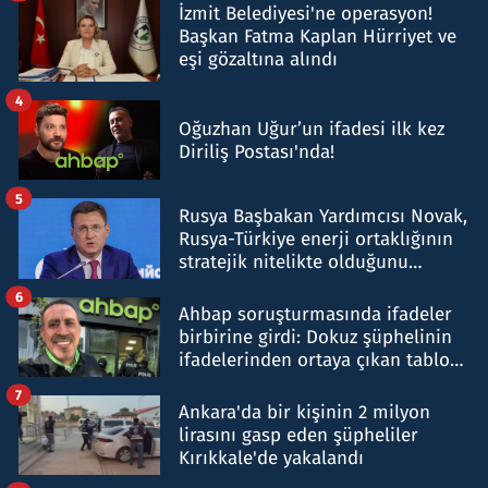
İzmit Belediyesi'ne operasyon!
Başkan Fatma Kaplan Hürriyet ve
eşi gözaltına alındı
4
Oğuzhan Uğur’un ifadesi ilk kez
Diriliş Postası'nda!
5
Rusya Başbakan Yardımcısı Novak,
Rusya-Türkiye enerji ortaklığının
stratejik nitelikte olduğunu
belirtti
6
Ahbap soruşturmasında ifadeler
birbirine girdi: Dokuz şüphelinin
ifadelerinden ortaya çıkan tablo
şok etti
7
Ankara'da bir kişinin 2 milyon
lirasını gasp eden şüpheliler
Kırıkkale'de yakalandı