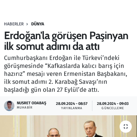
Gündem
HABERLER
DÜNYA
Haber
Erdoğan'la görüşen Paşinyan
Kültür Sanat
ilk somut adımı da attı
Cumhurbaşkanı Erdoğan ile Türkevi’ndeki
Kurumsal Haberler
görüşmesinde “Kafkaslarda kalıcı barış için
hazırız” mesajı veren Ermenistan Başbakanı,
Lezzet Durağı
ilk somut adımı 2. Karabağ Savaşı’nın
Memur ve Kamu
başladığı gün olan 27 Eylül’de attı.
NUSRET ODABAŞ
Otomobil
28.09.2024 - 08:57
28.09.2024 - 09:03
MUHABIR
YAYINLANMA
GÜNCELLEME
Oyun
Ramazan