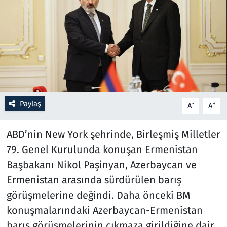
Resmi İlanlar
Rüya Tabirleri
Sağlık
Savunma Sanayi
Paylaş
-
+
A
A
Seçim 2023
ABD’nin New York şehrinde, Birleşmiş Milletler
79. Genel Kurulunda konuşan Ermenistan
Spor
Başbakanı Nikol Paşinyan, Azerbaycan ve
Teknoloji ve Bilim
Ermenistan arasında sürdürülen barış
görüşmelerine değindi. Daha önceki BM
Televizyon
konuşmalarındaki Azerbaycan-Ermenistan
barış görüşmelerinin çıkmaza girildiğine dair