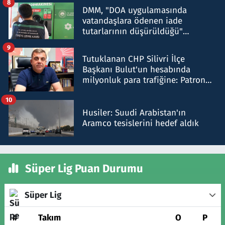
8
DMM, "DOA uygulamasında
vatandaşlara ödenen iade
tutarlarının düşürüldüğü"
iddiasını yalanladı
9
Tutuklanan CHP Silivri İlçe
Başkanı Bulut'un hesabında
milyonluk para trafiğine: Patron
talimat verdi, ben gönderdim
10
Husiler: Suudi Arabistan'ın
Aramco tesislerini hedef aldık
Süper Lig Puan Durumu
Süper Lig
#
Takım
O
P