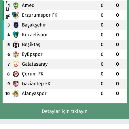
Amed
0
0
1
Erzurumspor FK
0
0
2
Başakşehir
0
0
3
Kocaelispor
0
0
4
Beşiktaş
0
0
5
Eyüpspor
0
0
6
Galatasaray
0
0
7
Çorum FK
0
0
8
Gaziantep FK
0
0
9
Alanyaspor
0
0
10
Detaylar için tıklayın