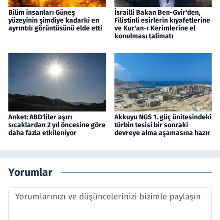
Bilim insanları Güneş
İsrailli Bakan Ben-Gvir'den,
yüzeyinin şimdiye kadarki en
Filistinli esirlerin kıyafetlerine
ayrıntılı görüntüsünü elde etti
ve Kur'an-ı Kerimlerine el
konulması talimatı
Anket: ABD'liler aşırı
Akkuyu NGS 1. güç ünitesindeki
sıcaklardan 2 yıl öncesine göre
türbin tesisi bir sonraki
daha fazla etkileniyor
devreye alma aşamasına hazır
Yorumlar