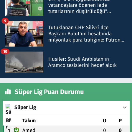
vatandaşlara ödenen iade
tutarlarının düşürüldüğü"
iddiasını yalanladı
9
Tutuklanan CHP Silivri İlçe
Başkanı Bulut'un hesabında
milyonluk para trafiğine: Patron
talimat verdi, ben gönderdim
10
Husiler: Suudi Arabistan'ın
Aramco tesislerini hedef aldık
Süper Lig Puan Durumu
Süper Lig
#
Takım
O
P
Amed
0
0
1