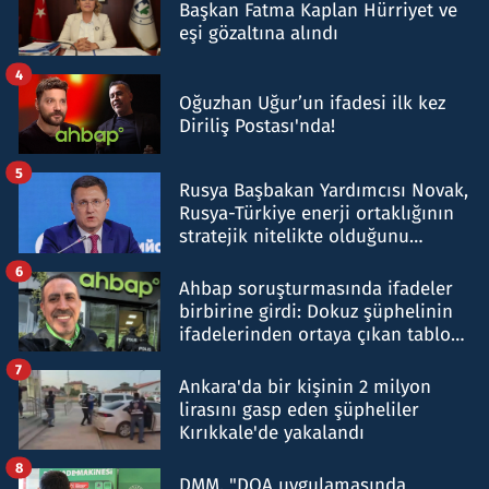
Başkan Fatma Kaplan Hürriyet ve
eşi gözaltına alındı
4
Oğuzhan Uğur’un ifadesi ilk kez
Diriliş Postası'nda!
5
Rusya Başbakan Yardımcısı Novak,
Rusya-Türkiye enerji ortaklığının
stratejik nitelikte olduğunu
belirtti
6
Ahbap soruşturmasında ifadeler
birbirine girdi: Dokuz şüphelinin
ifadelerinden ortaya çıkan tablo
şok etti
7
Ankara'da bir kişinin 2 milyon
lirasını gasp eden şüpheliler
Kırıkkale'de yakalandı
8
DMM, "DOA uygulamasında