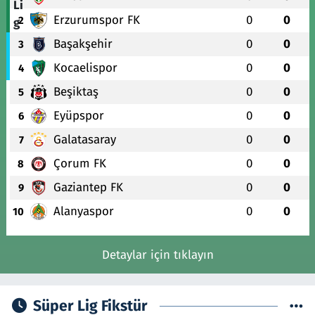
Erzurumspor FK
0
0
2
Başakşehir
0
0
3
Kocaelispor
0
0
4
Beşiktaş
0
0
5
Eyüpspor
0
0
6
Galatasaray
0
0
7
Çorum FK
0
0
8
Gaziantep FK
0
0
9
Alanyaspor
0
0
10
Detaylar için tıklayın
Süper Lig Fikstür