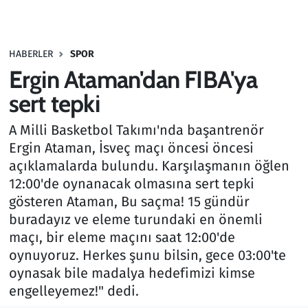
Gündem
HABERLER
SPOR
Haber
Ergin Ataman'dan FIBA'ya
Kültür Sanat
sert tepki
A Milli Basketbol Takımı'nda başantrenör
Kurumsal Haberler
Ergin Ataman, İsveç maçı öncesi öncesi
açıklamalarda bulundu. Karşılaşmanın öğlen
Lezzet Durağı
12:00'de oynanacak olmasına sert tepki
Memur ve Kamu
gösteren Ataman, Bu saçma! 15 gündür
buradayız ve eleme turundaki en önemli
Otomobil
maçı, bir eleme maçını saat 12:00'de
oynuyoruz. Herkes şunu bilsin, gece 03:00'te
Oyun
oynasak bile madalya hedefimizi kimse
engelleyemez!" dedi.
Ramazan