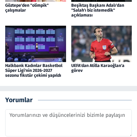
Göztepe'den "olimpik"
Beşiktaş Başkanı Adalı'dan
çalışmalar
"Salah'ı biz istemedik"
açıklaması
Halkbank Kadınlar Basketbol
UEFA'dan Atilla Karaoğlan'a
Süper Ligi'nin 2026-2027
görev
sezonu fikstür çekimi yapıldı
Yorumlar