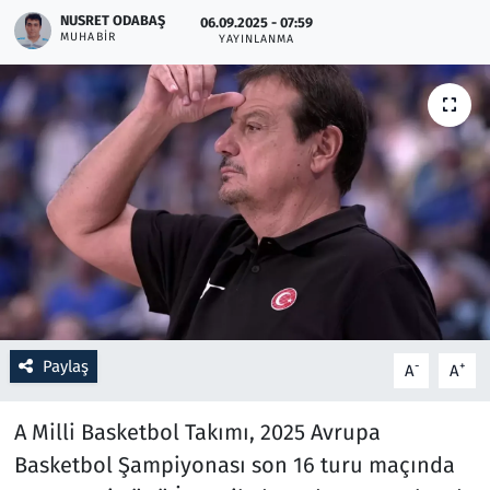
NUSRET ODABAŞ
06.09.2025 - 07:59
MUHABIR
YAYINLANMA
Resmi İlanlar
Rüya Tabirleri
Sağlık
Savunma Sanayi
Seçim 2023
Spor
Paylaş
-
+
A
A
Teknoloji ve Bilim
A Milli Basketbol Takımı, 2025 Avrupa
Televizyon
Basketbol Şampiyonası son 16 turu maçında