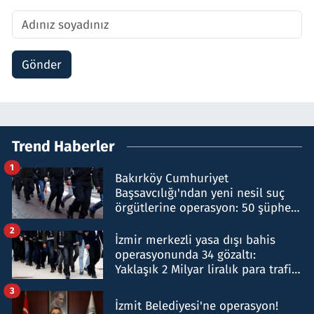
Gönder
Trend Haberler
1
Bakırköy Cumhuriyet
Başsavcılığı'ndan yeni nesil suç
örgütlerine operasyon: 50 şüpheli
hakkında gözaltı kararı
2
İzmir merkezli yasa dışı bahis
operasyonunda 34 gözaltı:
Yaklaşık 2 Milyar liralık para trafiği
tespit edildi
3
İzmit Belediyesi'ne operasyon!