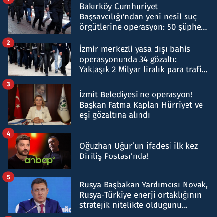
Bakırköy Cumhuriyet
Başsavcılığı'ndan yeni nesil suç
örgütlerine operasyon: 50 şüpheli
hakkında gözaltı kararı
2
İzmir merkezli yasa dışı bahis
operasyonunda 34 gözaltı:
Yaklaşık 2 Milyar liralık para trafiği
tespit edildi
3
İzmit Belediyesi'ne operasyon!
Başkan Fatma Kaplan Hürriyet ve
eşi gözaltına alındı
4
Oğuzhan Uğur’un ifadesi ilk kez
Diriliş Postası'nda!
5
Rusya Başbakan Yardımcısı Novak,
Rusya-Türkiye enerji ortaklığının
stratejik nitelikte olduğunu
belirtti