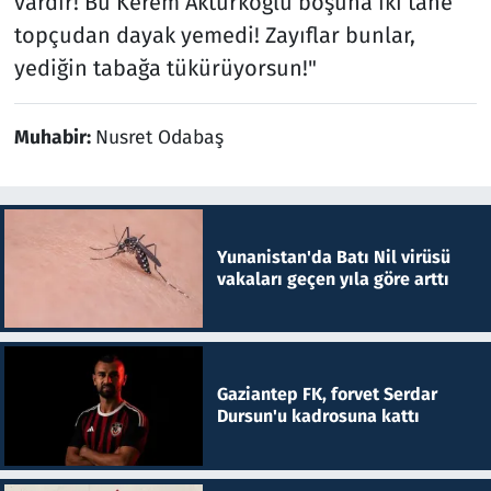
vardır! Bu Kerem Aktürkoğlu boşuna iki tane
topçudan dayak yemedi! Zayıflar bunlar,
yediğin tabağa tükürüyorsun!"
Muhabir:
Nusret Odabaş
Yunanistan'da Batı Nil virüsü
vakaları geçen yıla göre arttı
Gaziantep FK, forvet Serdar
Dursun'u kadrosuna kattı