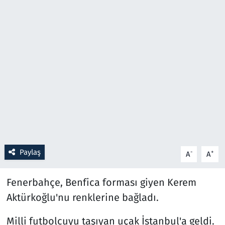
Resmi İlanlar
Rüya Tabirleri
Sağlık
Savunma Sanayi
Seçim 2023
Spor
Paylaş
-
+
A
A
Teknoloji ve Bilim
Fenerbahçe, Benfica forması giyen Kerem
Aktürkoğlu'nu renklerine bağladı.
Televizyon
Milli futbolcuyu taşıyan uçak İstanbul'a geldi.