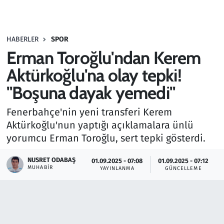
Gündem
HABERLER
SPOR
Haber
Erman Toroğlu'ndan Kerem
Kültür Sanat
Aktürkoğlu'na olay tepki!
"Boşuna dayak yemedi"
Kurumsal Haberler
Fenerbahçe'nin yeni transferi Kerem
Lezzet Durağı
Aktürkoğlu'nun yaptığı açıklamalara ünlü
yorumcu Erman Toroğlu, sert tepki gösterdi.
Memur ve Kamu
NUSRET ODABAŞ
01.09.2025 - 07:08
01.09.2025 - 07:12
MUHABIR
YAYINLANMA
GÜNCELLEME
Otomobil
Oyun
Ramazan