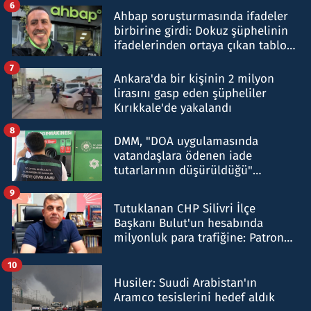
6
Ahbap soruşturmasında ifadeler
birbirine girdi: Dokuz şüphelinin
ifadelerinden ortaya çıkan tablo
şok etti
7
Ankara'da bir kişinin 2 milyon
lirasını gasp eden şüpheliler
Kırıkkale'de yakalandı
8
DMM, "DOA uygulamasında
vatandaşlara ödenen iade
tutarlarının düşürüldüğü"
iddiasını yalanladı
9
Tutuklanan CHP Silivri İlçe
Başkanı Bulut'un hesabında
milyonluk para trafiğine: Patron
talimat verdi, ben gönderdim
10
Husiler: Suudi Arabistan'ın
Aramco tesislerini hedef aldık