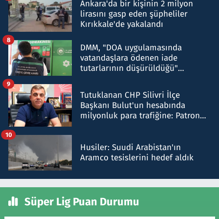
Ankara'da bir kişinin 2 milyon
lirasını gasp eden şüpheliler
Kırıkkale'de yakalandı
8
DMM, "DOA uygulamasında
vatandaşlara ödenen iade
tutarlarının düşürüldüğü"
iddiasını yalanladı
9
Tutuklanan CHP Silivri İlçe
Başkanı Bulut'un hesabında
milyonluk para trafiğine: Patron
talimat verdi, ben gönderdim
10
Husiler: Suudi Arabistan'ın
Aramco tesislerini hedef aldık
Süper Lig Puan Durumu