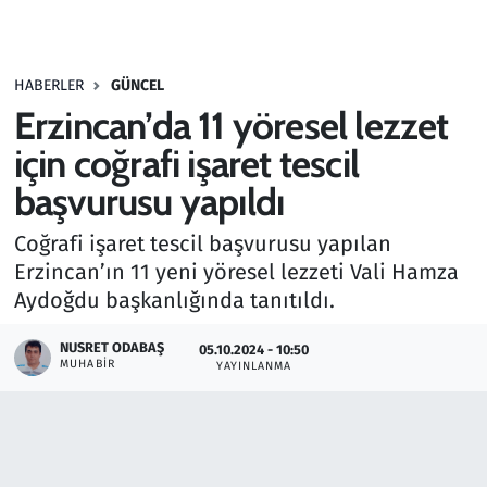
Gündem
HABERLER
GÜNCEL
Haber
Erzincan’da 11 yöresel lezzet
Kültür Sanat
için coğrafi işaret tescil
başvurusu yapıldı
Kurumsal Haberler
Coğrafi işaret tescil başvurusu yapılan
Lezzet Durağı
Erzincan’ın 11 yeni yöresel lezzeti Vali Hamza
Aydoğdu başkanlığında tanıtıldı.
Memur ve Kamu
NUSRET ODABAŞ
05.10.2024 - 10:50
MUHABIR
YAYINLANMA
Otomobil
Oyun
Ramazan