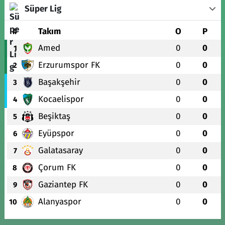
Süper Lig
#
Takım
O
P
Amed
0
0
1
Erzurumspor FK
0
0
2
Başakşehir
0
0
3
Kocaelispor
0
0
4
Beşiktaş
0
0
5
Eyüpspor
0
0
6
Galatasaray
0
0
7
Çorum FK
0
0
8
Gaziantep FK
0
0
9
Alanyaspor
0
0
10