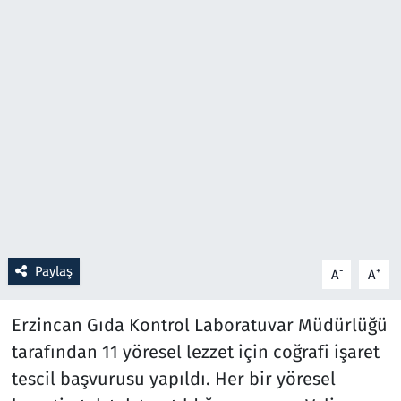
Resmi İlanlar
Rüya Tabirleri
Sağlık
Savunma Sanayi
Seçim 2023
Spor
Paylaş
-
+
A
A
Teknoloji ve Bilim
Erzincan Gıda Kontrol Laboratuvar Müdürlüğü
tarafından 11 yöresel lezzet için coğrafi işaret
Televizyon
tescil başvurusu yapıldı. Her bir yöresel