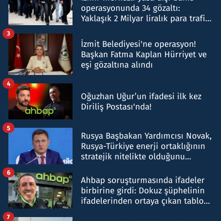
operasyonunda 34 gözaltı:
Yaklaşık 2 Milyar liralık para trafiği
tespit edildi
3
İzmit Belediyesi'ne operasyon!
Başkan Fatma Kaplan Hürriyet ve
eşi gözaltına alındı
4
Oğuzhan Uğur’un ifadesi ilk kez
Diriliş Postası'nda!
5
Rusya Başbakan Yardımcısı Novak,
Rusya-Türkiye enerji ortaklığının
stratejik nitelikte olduğunu
belirtti
6
Ahbap soruşturmasında ifadeler
birbirine girdi: Dokuz şüphelinin
ifadelerinden ortaya çıkan tablo
şok etti
7