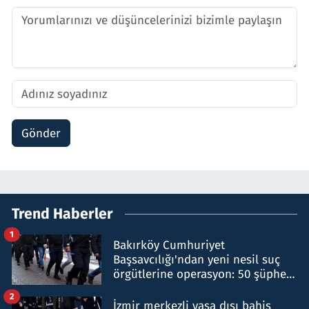
Gönder
Trend Haberler
1
Bakırköy Cumhuriyet
Başsavcılığı'ndan yeni nesil suç
örgütlerine operasyon: 50 şüpheli
hakkında gözaltı kararı
2
İzmir merkezli yasa dışı bahis