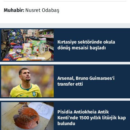
Muhabir:
Nusret Odabaş
Kırtasiye sektöründe okula
dönüş mesaisi başladı
Arsenal, Bruno Guimaraes'i
transfer etti
Pisidia Antiokheia Antik
Kenti'nde 1500 yıllık litürjik kap
bulundu