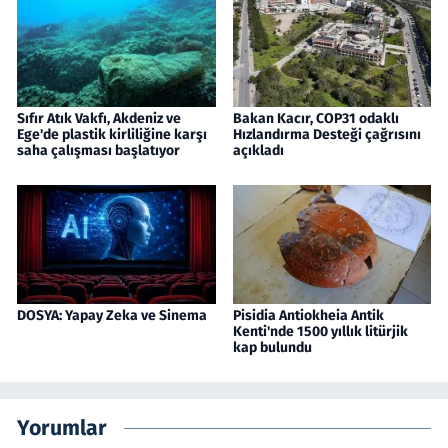
Sıfır Atık Vakfı, Akdeniz ve
Bakan Kacır, COP31 odaklı
Ege'de plastik kirliliğine karşı
Hızlandırma Desteği çağrısını
saha çalışması başlatıyor
açıkladı
DOSYA: Yapay Zeka ve Sinema
Pisidia Antiokheia Antik
Kenti'nde 1500 yıllık litürjik
kap bulundu
Yorumlar