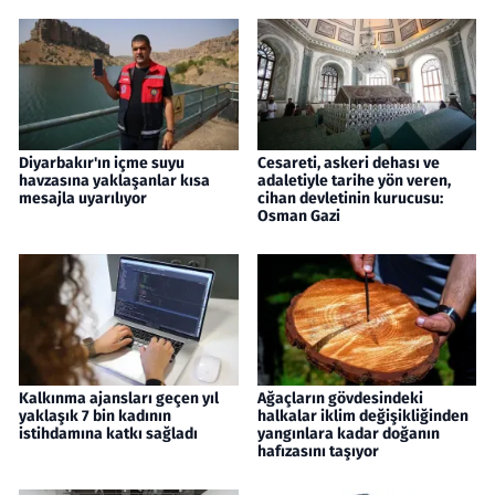
Diyarbakır'ın içme suyu
Cesareti, askeri dehası ve
havzasına yaklaşanlar kısa
adaletiyle tarihe yön veren,
mesajla uyarılıyor
cihan devletinin kurucusu:
Osman Gazi
Kalkınma ajansları geçen yıl
Ağaçların gövdesindeki
yaklaşık 7 bin kadının
halkalar iklim değişikliğinden
istihdamına katkı sağladı
yangınlara kadar doğanın
hafızasını taşıyor