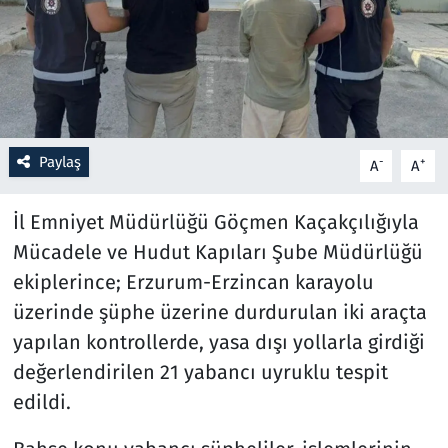
Resmi İlanlar
Rüya Tabirleri
Sağlık
Paylaş
-
+
A
A
Savunma Sanayi
İl Emniyet Müdürlüğü Göçmen Kaçakçılığıyla
Mücadele ve Hudut Kapıları Şube Müdürlüğü
Seçim 2023
ekiplerince; Erzurum-Erzincan karayolu
Spor
üzerinde şüphe üzerine durdurulan iki araçta
yapılan kontrollerde, yasa dışı yollarla girdiği
Teknoloji ve Bilim
değerlendirilen 21 yabancı uyruklu tespit
edildi.
Televizyon