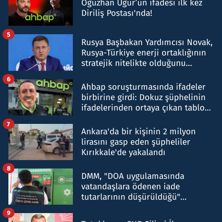
Oğuzhan Uğur’un ifadesi ilk kez
Diriliş Postası'nda!
5
Rusya Başbakan Yardımcısı Novak,
Rusya-Türkiye enerji ortaklığının
stratejik nitelikte olduğunu
belirtti
6
Ahbap soruşturmasında ifadeler
birbirine girdi: Dokuz şüphelinin
ifadelerinden ortaya çıkan tablo
şok etti
7
Ankara'da bir kişinin 2 milyon
lirasını gasp eden şüpheliler
Kırıkkale'de yakalandı
8
DMM, "DOA uygulamasında
vatandaşlara ödenen iade
tutarlarının düşürüldüğü"
iddiasını yalanladı
9