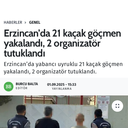
Gündem
HABERLER
GENEL
Haber
Erzincan’da 21 kaçak göçmen
Kültür Sanat
yakalandı, 2 organizatör
tutuklandı
Kurumsal Haberler
Erzincan’da yabancı uyruklu 21 kaçak göçmen
Lezzet Durağı
yakalandı, 2 organizatör tutuklandı.
Memur ve Kamu
BURCU BALTA
01.09.2025 - 15:33
EDITÖR
YAYINLANMA
Otomobil
Oyun
Ramazan