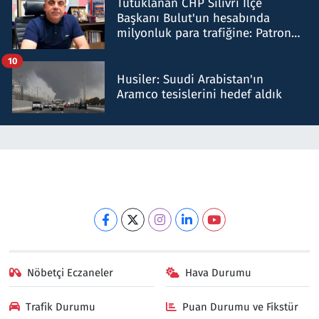
Tutuklanan CHP Silivri İlçe
Başkanı Bulut'un hesabında
milyonluk para trafiğine: Patron
talimat verdi, ben gönderdim
10
Husiler: Suudi Arabistan'ın
Aramco tesislerini hedef aldık
Nöbetçi Eczaneler
Hava Durumu
Trafik Durumu
Puan Durumu ve Fikstür