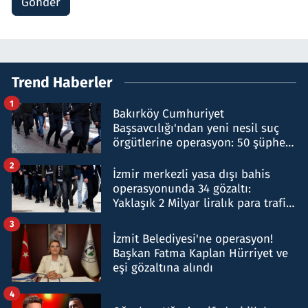
Gönder
Trend Haberler
1
Bakırköy Cumhuriyet
Başsavcılığı'ndan yeni nesil suç
örgütlerine operasyon: 50 şüpheli
hakkında gözaltı kararı
2
İzmir merkezli yasa dışı bahis
operasyonunda 34 gözaltı:
Yaklaşık 2 Milyar liralık para trafiği
tespit edildi
3
İzmit Belediyesi'ne operasyon!
Başkan Fatma Kaplan Hürriyet ve
eşi gözaltına alındı
4