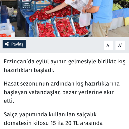
Resmi İlanlar
Rüya Tabirleri
Sağlık
Paylaş
-
+
A
A
Savunma Sanayi
Erzincan’da eylül ayının gelmesiyle birlikte kış
hazırlıkları başladı.
Seçim 2023
Hasat sezonunun ardından kış hazırlıklarına
Spor
başlayan vatandaşlar, pazar yerlerine akın
etti.
Teknoloji ve Bilim
Salça yapımında kullanılan salçalık
Televizyon
domatesin kilosu 15 ila 20 TL arasında