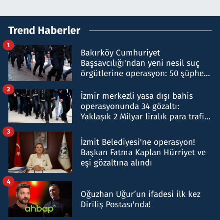
Trend Haberler
1
Bakırköy Cumhuriyet
Başsavcılığı'ndan yeni nesil suç
örgütlerine operasyon: 50 şüpheli
hakkında gözaltı kararı
2
İzmir merkezli yasa dışı bahis
operasyonunda 34 gözaltı:
Yaklaşık 2 Milyar liralık para trafiği
tespit edildi
3
İzmit Belediyesi'ne operasyon!
Başkan Fatma Kaplan Hürriyet ve
eşi gözaltına alındı
4
Oğuzhan Uğur’un ifadesi ilk kez
Diriliş Postası'nda!