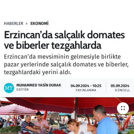
Gündem
HABERLER
EKONOMI
Haber
Erzincan’da salçalık domates
Kültür Sanat
ve biberler tezgahlarda
Erzincan’da mevsiminin gelmesiyle birlikte
Kurumsal Haberler
pazar yerlerinde salçalık domates ve biberler,
tezgahlardaki yerini aldı.
Lezzet Durağı
MUHAMMED YASIN DURAK
04.09.2024 - 10:25
05.09.2024 - 
Memur ve Kamu
EDITÖR
YAYINLANMA
GÜNCELLE
Otomobil
Oyun
Ramazan