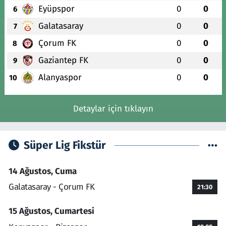
Eyüpspor
0
0
6
Galatasaray
0
0
7
Çorum FK
0
0
8
Gaziantep FK
0
0
9
Alanyaspor
0
0
10
Detaylar için tıklayın
Süper Lig Fikstür
14 Ağustos, Cuma
Galatasaray - Çorum FK
21:30
15 Ağustos, Cumartesi