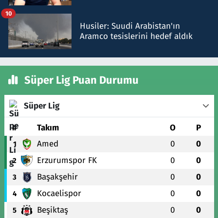
talimat verdi, ben gönderdim
10
Husiler: Suudi Arabistan'ın
Aramco tesislerini hedef aldık
Süper Lig Puan Durumu
Süper Lig
#
Takım
O
P
Amed
0
0
1
Erzurumspor FK
0
0
2
Başakşehir
0
0
3
Kocaelispor
0
0
4
Beşiktaş
0
0
5