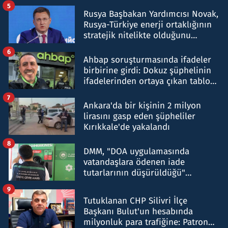
5
Rusya Başbakan Yardımcısı Novak,
Rusya-Türkiye enerji ortaklığının
stratejik nitelikte olduğunu
belirtti
6
Ahbap soruşturmasında ifadeler
birbirine girdi: Dokuz şüphelinin
ifadelerinden ortaya çıkan tablo
şok etti
7
Ankara'da bir kişinin 2 milyon
lirasını gasp eden şüpheliler
Kırıkkale'de yakalandı
8
DMM, "DOA uygulamasında
vatandaşlara ödenen iade
tutarlarının düşürüldüğü"
iddiasını yalanladı
9
Tutuklanan CHP Silivri İlçe
Başkanı Bulut'un hesabında
milyonluk para trafiğine: Patron