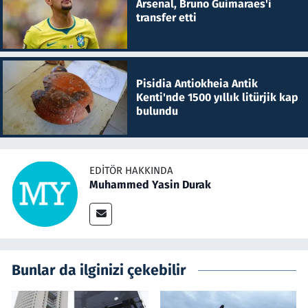
Arsenal, Bruno Guimaraes'i
transfer etti
Pisidia Antiokheia Antik
Kenti'nde 1500 yıllık litürjik kap
bulundu
EDITÖR HAKKINDA
Muhammed Yasin Durak
Bunlar da ilginizi çekebilir