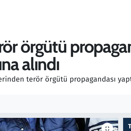
rör örgütü propaga
ına alındı
rinden terör örgütü propagandası yaptı