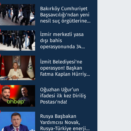
Bakırköy Cumhuriyet
Başsavcılığı'ndan yeni
nesil suç örgütlerine
operasyon: 50 şüpheli
hakkında gözaltı kararı
İzmir merkezli yasa
dışı bahis
operasyonunda 34
gözaltı: Yaklaşık 2
Milyar liralık para
İzmit Belediyesi'ne
trafiği tespit edildi
operasyon! Başkan
Fatma Kaplan Hürriyet
ve eşi gözaltına alındı
Oğuzhan Uğur’un
ifadesi ilk kez Diriliş
Postası'nda!
Rusya Başbakan
Yardımcısı Novak,
Rusya-Türkiye enerji