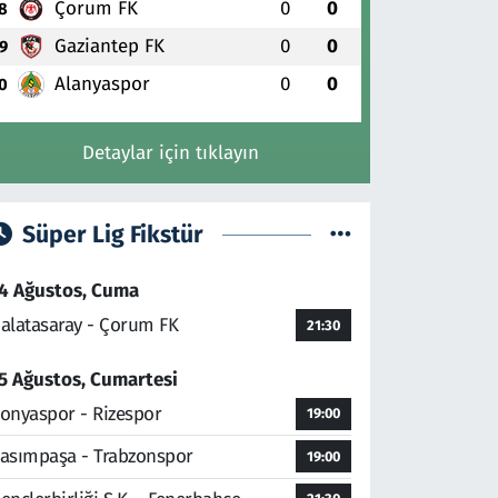
Çorum FK
0
0
8
Gaziantep FK
0
0
9
Alanyaspor
0
0
0
Detaylar için tıklayın
Süper Lig Fikstür
4 Ağustos, Cuma
alatasaray - Çorum FK
21:30
5 Ağustos, Cumartesi
onyaspor - Rizespor
19:00
asımpaşa - Trabzonspor
19:00