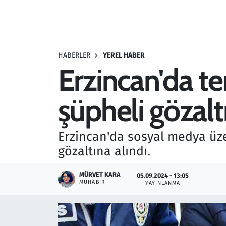
Resmi İlanlar
Rüya Tabirleri
HABERLER
YEREL HABER
Erzincan'da te
Sağlık
şüpheli gözalt
Savunma Sanayi
Seçim 2023
Erzincan'da sosyal medya üze
gözaltına alındı.
Spor
MÜRVET KARA
05.09.2024 - 13:05
Teknoloji ve Bilim
MUHABIR
YAYINLANMA
Televizyon