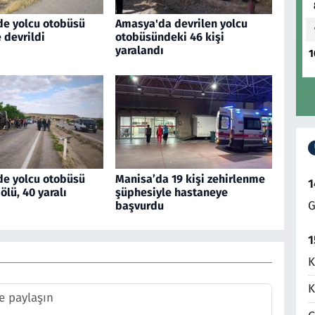
de yolcu otobüsü
Amasya'da devrilen yolcu
 devrildi
otobüsündeki 46 kişi
yaralandı
1
de yolcu otobüsü
Manisa’da 19 kişi zehirlenme
1
 ölü, 40 yaralı
şüphesiyle hastaneye
G
başvurdu
1
K
K