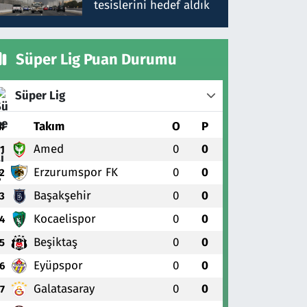
tesislerini hedef aldık
Süper Lig Puan Durumu
Süper Lig
#
Takım
O
P
Amed
0
0
1
Erzurumspor FK
0
0
2
Başakşehir
0
0
3
Kocaelispor
0
0
4
Beşiktaş
0
0
5
Eyüpspor
0
0
6
Galatasaray
0
0
7