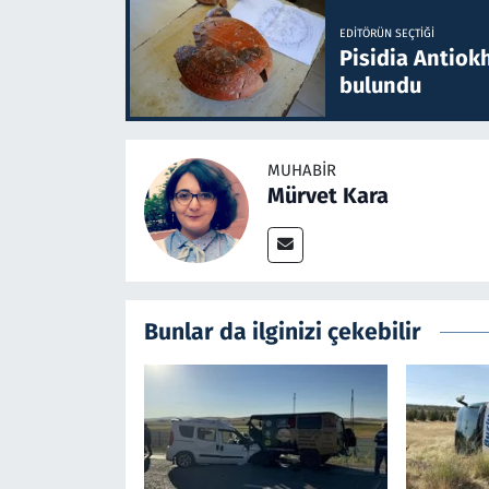
EDITÖRÜN SEÇTIĞI
Pisidia Antiokh
bulundu
MUHABIR
Mürvet Kara
Bunlar da ilginizi çekebilir