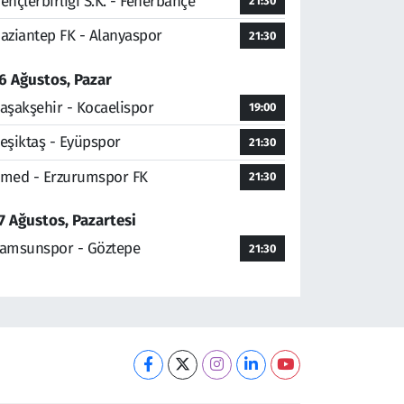
ençlerbirliği S.K. - Fenerbahçe
21:30
aziantep FK - Alanyaspor
21:30
6 Ağustos, Pazar
aşakşehir - Kocaelispor
19:00
eşiktaş - Eyüpspor
21:30
med - Erzurumspor FK
21:30
7 Ağustos, Pazartesi
amsunspor - Göztepe
21:30