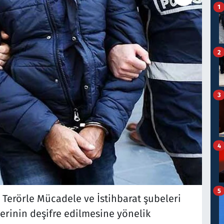
1
2
3
4
5
Terörle Mücadele ve İstihbarat şubeleri
tlerinin deşifre edilmesine yönelik