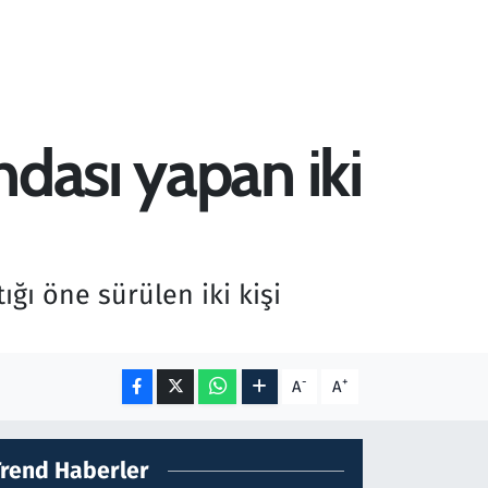
ndası yapan iki
ğı öne sürülen iki kişi
-
+
A
A
Trend Haberler