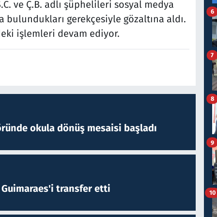
C. ve Ç.B. adlı şüphelileri sosyal medya
6
 bulundukları gerekçesiyle gözaltına aldı.
ki işlemleri devam ediyor.
7
8
öründe okula dönüş mesaisi başladı
9
Guimaraes'i transfer etti
10