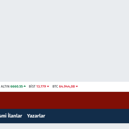
ALTIN
6660.55
BİST
13.779
BTC
64.944,08
mi İlanlar
Yazarlar