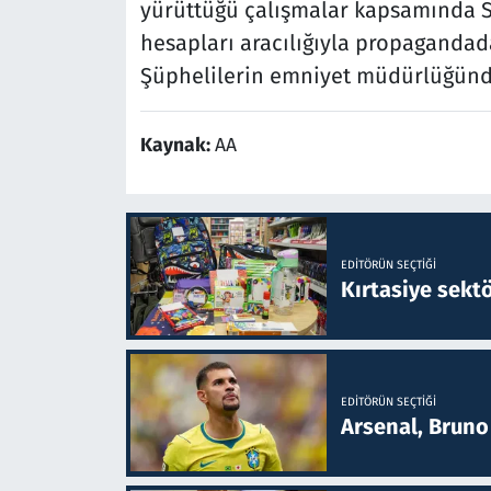
yürüttüğü çalışmalar kapsamında S.
hesapları aracılığıyla propagandada
Şüphelilerin emniyet müdürlüğünde
Kaynak:
AA
EDITÖRÜN SEÇTIĞI
Kırtasiye sekt
EDITÖRÜN SEÇTIĞI
Arsenal, Bruno 