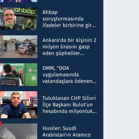
ortaklığının stratejik
nitelikte olduğunu
Ahbap
belirtti
soruşturmasında
ifadeler birbirine girdi:
Dokuz şüphelinin
ifadelerinden ortaya
Ankara'da bir kişinin 2
çıkan tablo şok etti
milyon lirasını gasp
eden şüpheliler
Kırıkkale'de yakalandı
DMM, "DOA
uygulamasında
vatandaşlara ödenen
iade tutarlarının
düşürüldüğü" iddiasını
Tutuklanan CHP Silivri
yalanladı
İlçe Başkanı Bulut'un
hesabında milyonluk
para trafiğine: Patron
talimat verdi, ben
Husiler: Suudi
gönderdim
Arabistan'ın Aramco