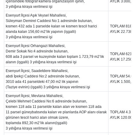
içerisindeki fotoğraf kamera organizasyon işinin,
AYLIK 3.000,0
3 yıllığına kiraya verilmesi işi
Gündem
Esenyurt İlçesi Aşık Veysel Mahallesi,
Süleyman Demirel Caddesi No:1 adresinde bulunan,
Haber
kısmen 432 ada 1 parselde kalan ve kısmen tescil harici
TOPLAM 818.5
alanda kalan 156,60 m2’lik yapının (işgalli)
AYLIK 22.738,
3 yıllığına kiraya verilmesi işi
Kültür Sanat
Esenyurt İlçesi Orhangazi Mahallesi,
Demir Sokak No:4 adresinde bulunan,
TOPLAM 621.0
Kurumsal Haberler
608 ada 3 parsel ve kuzeyinde kalan toplam 1.723,79 m2’lik
AYLIK 17.250,
alanın (işgalli) 3 yıllığına kiraya verilmesi işi
Esenyurt İlçesi, Saadetdere Mahallesi,
Lezzet Durağı
abdi İpekçi Caddesi No:2 adresinde bulunan,
TOPLAM 54.00
3010 ada 41 parseldeki 47,00 m2 lik yapının
AYLIK 1.500,0
Memur ve Kamu
(Taziye evinin) (işgalli) 3 yıllığına kiraya verilmesi işi
Esenyurt İlçesi, Mevlana Mahallesi,
Çelebi Mehmet Caddesi No:6 adresinde bulunan,
Otomobil
kısmen 118 ada 11 parselde kalan alan ve kısmen 118 ada
11 parsel güneybatısında kalan ve planlarda AOP alanı olarak
TOPLAM 4.320
Oyun
görünen tescil harici alan olmak üzere,
AYLIK 120.000
toplamda 892,30 m2’lik alanın(işgalli)
3 yıllığına kiraya verilmesi işi
Ramazan