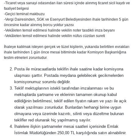
-Ticaret veya sanayi odasından ilan süresi içinde alınmış ticaret sicil kaydı ve
faaliyet belgesi
-Geçici teminat makbuzu
-Vergi Dairesinden, SGK ve Esenyurt Belediyesinden ihale tarihinden 5 gün
öncesine kadar alınmış borcu yoktur yazısı
-Vekâleten temsil edilmesi halinde vekilin noter tasdikli imza beyanı
-Vekâleten temsil edilmesi halinde vekilin nüfus cüzdan sureti
İhaleye katılmak isteyen gerçek ve tüzel kişilerin, yukarıda belirtilen evrakları
ihale tarihinden 1 gün önce mesai bitiminde kadar Komisyon Başkanlığına
teslim etmeleri zorunludur.
Posta ile müracaatlarda teklifin ihale saatine kadar komisyona
ulaşması şarttır. Postada meydana gelebilecek gecikmelerden
komisyonumuz sorumlu değildir.
Teklif mektuplarının istekli tarafından imzalanması ve bu
mektuplarda şartname ve eklerinin tamamen okunup kabul
edildiğinin belirtilmesi, teklif edilen fiyatın rakam ve yazı ile açık
olarak yazılması zorunludur. Bunlardan herhangi birine uygun
olmayana veya üzerinde kazıntı, silinti veya düzeltme bulunan
teklifler red olunarak hiç yapılmamış sayılır.
İhalelere ilişkin şartnameler mesai saatleri içerisinde Emlak
İstimlak Müdürlüğünden 250,00 TL karşılığında satın alınabilinir.