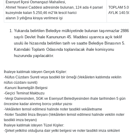
Esenyurt İlçesi Osmangazi Mahallesi,
Ahmet Yesevi Caddesi adresinde bulunan, 124 ada 4 parsel
TOPLAM 5.058
kuzeyinde kalan 5.250,46 m2’lik tescil harici
AYLIK 140.500
Resmi İlanlar
alanın 3 yıllığına kiraya verilmesi işi
Rüya Tabirleri
Yukarıda belirtilen Belediye mülkiyetinde bulunan taşınmazlar 2886
sayılı Devlet İhale Kanununun 45. Maddesi uyarınca açık teklif
usulü ile hizasında belirtilen tarih ve saatte Belediye Binasının 5.
Sağlık
Katındaki Toplantı Odasında toplanılacak ihale komisyonu
huzurunda yapılacaktır.
Savunma Sanayi
İhaleye katılmak isteyen Gerçek Kişiler:
Seçim 2023
-Nüfus Cüzdanı Sureti veya tasdikli bir örneği (Vekâleten katılımda vekilin
nüfus cüzdanı sureti)
-Kanuni İkametgâh Belgesi
Spor
-Geçici Teminat Makbuzu
-Vergi Dairesinden, SGK ve Esenyurt Belediyesinden ihale tarihinden 5 gün
Teknoloji ve Bilim
öncesine kadar alınmış borcu yoktur yazısı
-Vekâleten temsil edilmesi halinde noter tasdikli vekâletname
-Noter Tasdikli İmza Beyanı (Vekâleten temsil edilmesi halinde vekilin noter
Televizyon
tasdikli imza beyanı)
İhaleye katılmak isteyen Tüzel Kişiler:
-Şirket yetkilisi olduğuna dair yetki belgesi ve noter tasdikli imza sirküleri