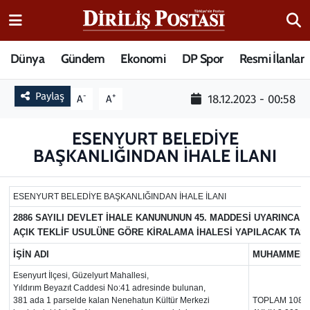
15 Temmuz Destanı
Nöbetçi Eczaneler
Dünya
Gündem
Ekonomi
DP Spor
Resmi İlanlar
Analiz-Yorum
Hava Durumu
Paylaş
-
+
18.12.2023 - 00:58
A
A
Dizi-Film
Trafik Durumu
ESENYURT BELEDİYE
BAŞKANLIĞINDAN İHALE İLANI
Dünya
Süper Lig Puan Durumu ve Fikstür
Eğitim
Tüm Manşetler
ESENYURT BELEDİYE BAŞKANLIĞINDAN İHALE İLANI
2886 SAYILI DEVLET İHALE KANUNUNUN 45. MADDESİ UYARINCA
Ekonomi
Son Dakika Haberleri
AÇIK TEKLİF USULÜNE GÖRE KİRALAMA İHALESİ YAPILACAK TAŞ
İŞİN ADI
MUHAMMEN 
Elif Kuşağı
Haber Arşivi
Esenyurt İlçesi, Güzelyurt Mahallesi,
Yıldırım Beyazıt Caddesi No:41 adresinde bulunan,
Güncel
381 ada 1 parselde kalan Nenehatun Kültür Merkezi
TOPLAM 108.0