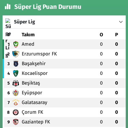
Süper Lig Puan Durumu
Süper Lig
#
Takım
O
P
Amed
0
0
1
Erzurumspor FK
0
0
2
Başakşehir
0
0
3
Kocaelispor
0
0
4
Beşiktaş
0
0
5
Eyüpspor
0
0
6
Galatasaray
0
0
7
Çorum FK
0
0
8
Gaziantep FK
0
0
9