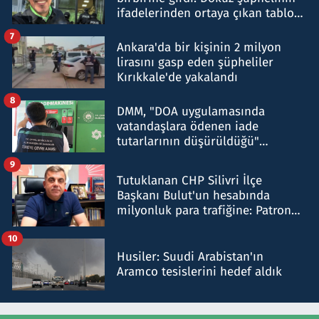
ifadelerinden ortaya çıkan tablo
şok etti
7
Ankara'da bir kişinin 2 milyon
lirasını gasp eden şüpheliler
Kırıkkale'de yakalandı
8
DMM, "DOA uygulamasında
vatandaşlara ödenen iade
tutarlarının düşürüldüğü"
iddiasını yalanladı
9
Tutuklanan CHP Silivri İlçe
Başkanı Bulut'un hesabında
milyonluk para trafiğine: Patron
talimat verdi, ben gönderdim
10
Husiler: Suudi Arabistan'ın
Aramco tesislerini hedef aldık