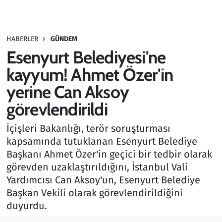
Gündem
HABERLER
GÜNDEM
Haber
Esenyurt Belediyesi'ne
Kültür Sanat
kayyum! Ahmet Özer'in
yerine Can Aksoy
Kurumsal Haberler
görevlendirildi
Lezzet Durağı
İçişleri Bakanlığı, terör soruşturması
kapsamında tutuklanan Esenyurt Belediye
Memur ve Kamu
Başkanı Ahmet Özer'in geçici bir tedbir olarak
görevden uzaklaştırıldığını, İstanbul Vali
Otomobil
Yardımcısı Can Aksoy'un, Esenyurt Belediye
Başkan Vekili olarak görevlendirildiğini
Oyun
duyurdu.
Ramazan