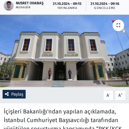
NUSRET ODABAŞ
31.10.2024 - 09:15
31.10.2024 - 09:16
MUHABIR
YAYINLANMA
GÜNCELLEME
Resmi İlanlar
Rüya Tabirleri
Sağlık
Savunma Sanayi
Seçim 2023
Spor
Paylaş
-
+
A
A
Teknoloji ve Bilim
İçişleri Bakanlığı'ndan yapılan açıklamada,
Televizyon
İstanbul Cumhuriyet Başsavcılığı tarafından
yürütülen soruşturma kapsamında “PKK/KCK