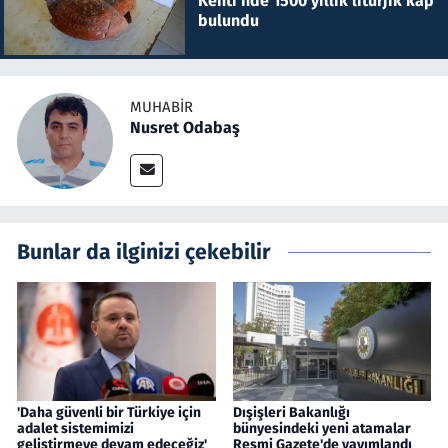
Kenti'nde 1500 yıllık litürjik kap
bulundu
MUHABIR
Nusret Odabaş
Bunlar da ilginizi çekebilir
'Daha güvenli bir Türkiye için
Dışişleri Bakanlığı
adalet sistemimizi
bünyesindeki yeni atamalar
geliştirmeye devam edeceğiz'
Resmi Gazete'de yayımlandı