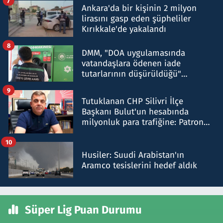
7
Ankara'da bir kişinin 2 milyon
lirasını gasp eden şüpheliler
Kırıkkale'de yakalandı
8
DMM, "DOA uygulamasında
vatandaşlara ödenen iade
tutarlarının düşürüldüğü"
iddiasını yalanladı
9
Tutuklanan CHP Silivri İlçe
Başkanı Bulut'un hesabında
milyonluk para trafiğine: Patron
talimat verdi, ben gönderdim
10
Husiler: Suudi Arabistan'ın
Aramco tesislerini hedef aldık
Süper Lig Puan Durumu