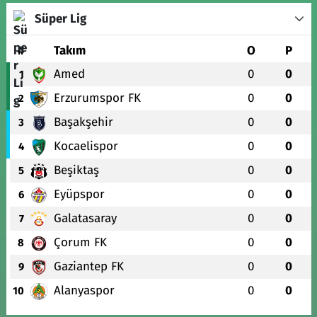
Süper Lig
#
Takım
O
P
Amed
0
0
1
Erzurumspor FK
0
0
2
Başakşehir
0
0
3
Kocaelispor
0
0
4
Beşiktaş
0
0
5
Eyüpspor
0
0
6
Galatasaray
0
0
7
Çorum FK
0
0
8
Gaziantep FK
0
0
9
Alanyaspor
0
0
10