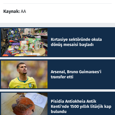
Kaynak:
AA
Kırtasiye sektöründe okula
dönüş mesaisi başladı
Arsenal, Bruno Guimaraes'i
transfer etti
Pisidia Antiokheia Antik
Kenti'nde 1500 yıllık litürjik kap
bulundu