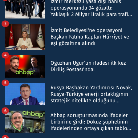
İzmir merkezli yasa dışı bahis
operasyonunda 34 gözaltı:
Yaklaşık 2 Milyar liralık para trafiği
tespit edildi
3
İzmit Belediyesi'ne operasyon!
Başkan Fatma Kaplan Hürriyet ve
eşi gözaltına alındı
4
Oğuzhan Uğur’un ifadesi ilk kez
Diriliş Postası'nda!
5
Rusya Başbakan Yardımcısı Novak,
Rusya-Türkiye enerji ortaklığının
stratejik nitelikte olduğunu
belirtti
6
Ahbap soruşturmasında ifadeler
birbirine girdi: Dokuz şüphelinin
ifadelerinden ortaya çıkan tablo
şok etti