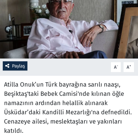
Resmi İlanlar
Rüya Tabirleri
Sağlık
Savunma Sanayi
Paylaş
-
+
A
A
Seçim 2023
Atilla Onuk’un Türk bayrağına sarılı naaşı,
Spor
Beşiktaş'taki Bebek Camisi'nde kılınan öğle
namazının ardından helallik alınarak
Teknoloji ve Bilim
Üsküdar’daki Kandilli Mezarlığı'na defnedildi.
Cenazeye ailesi, meslektaşları ve yakınları
Televizyon
katıldı.