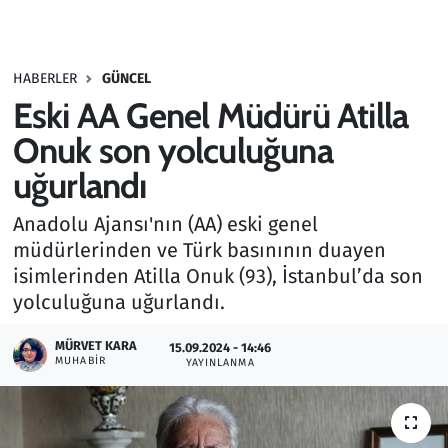
Gündem
HABERLER
GÜNCEL
Haber
Eski AA Genel Müdürü Atilla
Kültür Sanat
Onuk son yolculuğuna
uğurlandı
Kurumsal Haberler
Anadolu Ajansı'nın (AA) eski genel
Lezzet Durağı
müdürlerinden ve Türk basınının duayen
isimlerinden Atilla Onuk (93), İstanbul’da son
Memur ve Kamu
yolculuğuna uğurlandı.
Otomobil
MÜRVET KARA
15.09.2024 - 14:46
MUHABIR
YAYINLANMA
Oyun
Ramazan