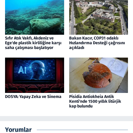
Sıfır Atık Vakfı, Akdeniz ve
Bakan Kacır, COP31 odaklı
Ege'de plastik kirliliğine karşı
Hızlandırma Desteği çağrısını
saha çalışması başlatıyor
açıkladı
DOSYA: Yapay Zeka ve Sinema
Pisidia Antiokheia Antik
Kenti'nde 1500 yıllık litürjik
kap bulundu
Yorumlar