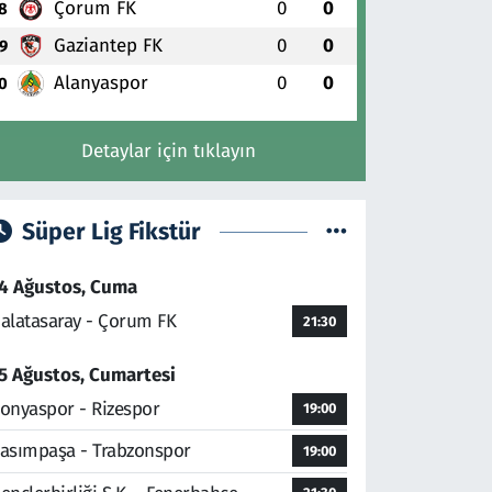
Çorum FK
0
0
8
Gaziantep FK
0
0
9
Alanyaspor
0
0
0
Detaylar için tıklayın
Süper Lig Fikstür
4 Ağustos, Cuma
alatasaray - Çorum FK
21:30
5 Ağustos, Cumartesi
onyaspor - Rizespor
19:00
asımpaşa - Trabzonspor
19:00