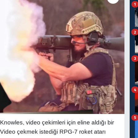
1
2
3
4
5
owles, video çekimleri için eline aldığı bir
Video çekmek istediği RPG-7 roket atarı