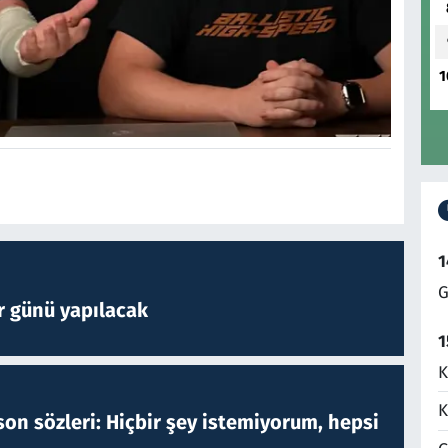
1
1
G
r günü yapılacak
1
K
K
on sözleri: Hiçbir şey istemiyorum, hepsi