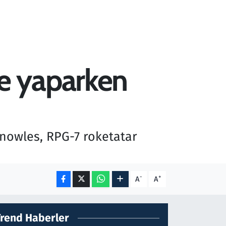
e yaparken
owles, RPG-7 roketatar
-
+
A
A
Trend Haberler