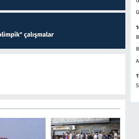
G
G
1
limpik" çalışmalar
B
B
A
1
S