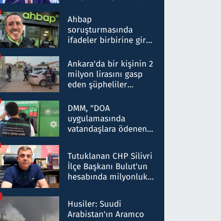
ortaklığının stratejik
nitelikte olduğunu
Ahbap
belirtti
soruşturmasında
ifadeler birbirine girdi:
Dokuz şüphelinin
ifadelerinden ortaya
Ankara'da bir kişinin 2
çıkan tablo şok etti
milyon lirasını gasp
eden şüpheliler
Kırıkkale'de yakalandı
DMM, "DOA
uygulamasında
vatandaşlara ödenen
iade tutarlarının
düşürüldüğü" iddiasını
Tutuklanan CHP Silivri
yalanladı
İlçe Başkanı Bulut'un
hesabında milyonluk
para trafiğine: Patron
talimat verdi, ben
Husiler: Suudi
gönderdim
Arabistan'ın Aramco