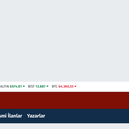
ALTIN
6574.81
BİST
13.887
BTC
64.360,53
mi İlanlar
Yazarlar