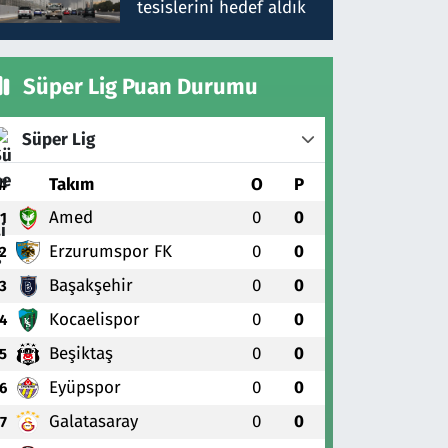
tesislerini hedef aldık
Süper Lig Puan Durumu
Süper Lig
#
Takım
O
P
Amed
0
0
1
Erzurumspor FK
0
0
2
Başakşehir
0
0
3
Kocaelispor
0
0
4
Beşiktaş
0
0
5
Eyüpspor
0
0
6
Galatasaray
0
0
7