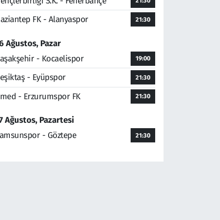
ençlerbirliği S.K. - Fenerbahçe
21:30
aziantep FK - Alanyaspor
21:30
6 Ağustos, Pazar
aşakşehir - Kocaelispor
19:00
eşiktaş - Eyüpspor
21:30
med - Erzurumspor FK
21:30
7 Ağustos, Pazartesi
amsunspor - Göztepe
21:30