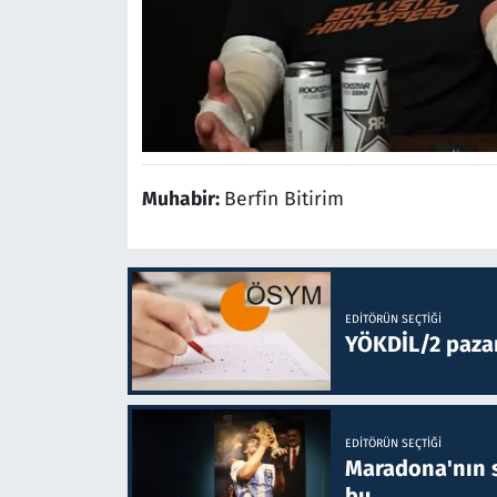
Muhabir:
Berfin Bitirim
EDITÖRÜN SEÇTIĞI
YÖKDİL/2 paza
EDITÖRÜN SEÇTIĞI
Maradona'nın s
bu