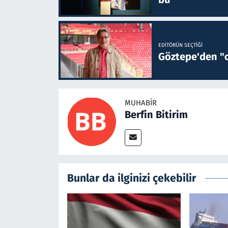
EDITÖRÜN SEÇTIĞI
Göztepe'den "o
MUHABIR
Berfin Bitirim
Bunlar da ilginizi çekebilir