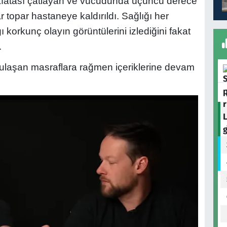
 kafatası çatlayan ve vücudunda üçüncü derece
 topar hastaneye kaldırıldı. Sağlığı her
korkunç olayın görüntülerini izlediğini fakat
.
laşan masraflara rağmen içeriklerine devam