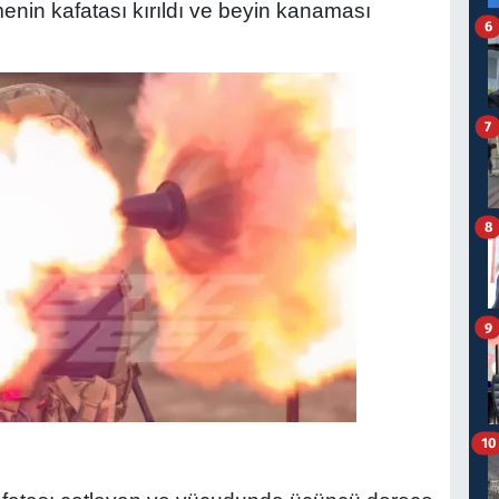
enin kafatası kırıldı ve beyin kanaması
6
7
8
9
10