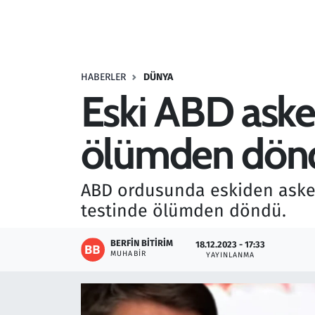
Resmi İlanlar
Rüya Tabirleri
HABERLER
DÜNYA
Eski ABD ask
Sağlık
ölümden döndü
Savunma Sanayi
Seçim 2023
ABD ordusunda eskiden aske
testinde ölümden döndü.
Spor
BERFIN BITIRIM
18.12.2023 - 17:33
Teknoloji ve Bilim
MUHABIR
YAYINLANMA
Televizyon