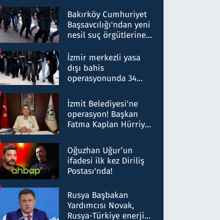
Bakırköy Cumhuriyet
Başsavcılığı'ndan yeni
nesil suç örgütlerine
operasyon: 50 şüpheli
hakkında gözaltı kararı
İzmir merkezli yasa
dışı bahis
operasyonunda 34
gözaltı: Yaklaşık 2
Milyar liralık para
İzmit Belediyesi'ne
trafiği tespit edildi
operasyon! Başkan
Fatma Kaplan Hürriyet
ve eşi gözaltına alındı
Oğuzhan Uğur’un
ifadesi ilk kez Diriliş
Postası'nda!
Rusya Başbakan
Yardımcısı Novak,
Rusya-Türkiye enerji