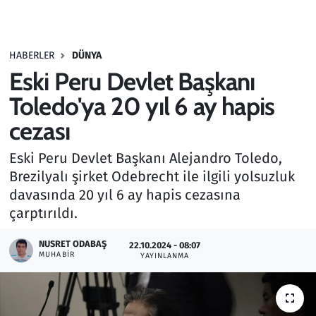
Gündem
HABERLER
DÜNYA
Haber
Eski Peru Devlet Başkanı
Kültür Sanat
Toledo'ya 20 yıl 6 ay hapis
cezası
Kurumsal Haberler
Eski Peru Devlet Başkanı Alejandro Toledo,
Lezzet Durağı
Brezilyalı şirket Odebrecht ile ilgili yolsuzluk
davasında 20 yıl 6 ay hapis cezasına
Memur ve Kamu
çarptırıldı.
Otomobil
NUSRET ODABAŞ
22.10.2024 - 08:07
MUHABIR
YAYINLANMA
Oyun
Ramazan