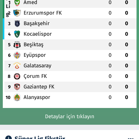
Amed
0
0
1
Erzurumspor FK
0
0
2
Başakşehir
0
0
3
Kocaelispor
0
0
4
Beşiktaş
0
0
5
Eyüpspor
0
0
6
Galatasaray
0
0
7
Çorum FK
0
0
8
Gaziantep FK
0
0
9
Alanyaspor
0
0
10
Detaylar için tıklayın