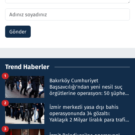
Gönder
Trend Haberler
1
Bakırköy Cumhuriyet
Başsavcılığı'ndan yeni nesil suç
örgütlerine operasyon: 50 şüpheli
hakkında gözaltı kararı
2
İzmir merkezli yasa dışı bahis
operasyonunda 34 gözaltı:
Yaklaşık 2 Milyar liralık para trafiği
tespit edildi
3