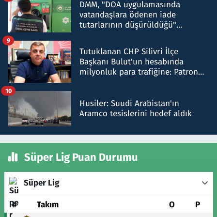
DMM, "DOA uygulamasında
vatandaşlara ödenen iade
tutarlarının düşürüldüğü"
iddiasını yalanladı
9
Tutuklanan CHP Silivri İlçe
Başkanı Bulut'un hesabında
milyonluk para trafiğine: Patron
talimat verdi, ben gönderdim
10
Husiler: Suudi Arabistan'ın
Aramco tesislerini hedef aldık
Süper Lig Puan Durumu
Süper Lig
#
Takım
O
P