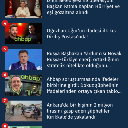
İzmit Belediyesi'ne operasyon!
Başkan Fatma Kaplan Hürriyet ve
eşi gözaltına alındı
4
Oğuzhan Uğur’un ifadesi ilk kez
Diriliş Postası'nda!
5
Rusya Başbakan Yardımcısı Novak,
Rusya-Türkiye enerji ortaklığının
stratejik nitelikte olduğunu
belirtti
6
Ahbap soruşturmasında ifadeler
birbirine girdi: Dokuz şüphelinin
ifadelerinden ortaya çıkan tablo
şok etti
7
Ankara'da bir kişinin 2 milyon
lirasını gasp eden şüpheliler
Kırıkkale'de yakalandı
8