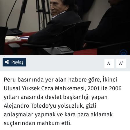
Resmi İlanlar
Rüya Tabirleri
Sağlık
Savunma Sanayi
Paylaş
-
+
A
A
Seçim 2023
Peru basınında yer alan habere göre, İkinci
Spor
Ulusal Yüksek Ceza Mahkemesi, 2001 ile 2006
yılları arasında devlet başkanlığı yapan
Teknoloji ve Bilim
Alejandro Toledo'yu yolsuzluk, gizli
anlaşmalar yapmak ve kara para aklamak
Televizyon
suçlarından mahkum etti.