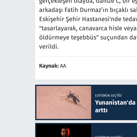
gerçekleşen olayda, Gamze C, bir e
arkadaşı Fatih Durmaz’ın bıçaklı sa
Eskişehir Şehir Hastanesi'nde teda
"tasarlayarak, canavarca hisle veya
öldürmeye teşebbüs" suçundan dav
verildi.
Kaynak:
AA
EDITÖRÜN SEÇTIĞI
Yunanistan'da B
arttı