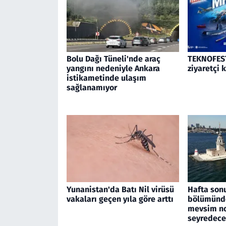
Bolu Dağı Tüneli'nde araç
TEKNOFEST
yangını nedeniyle Ankara
ziyaretçi 
istikametinde ulaşım
sağlanamıyor
Yunanistan'da Batı Nil virüsü
Hafta son
vakaları geçen yıla göre arttı
bölümünde
mevsim no
seyredec