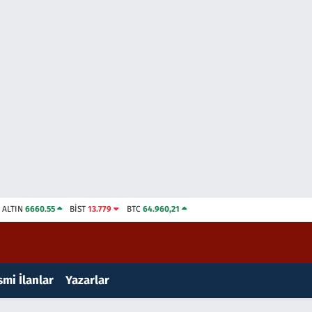
ALTIN
6660.55
BİST
13.779
BTC
64.960,21
mi İlanlar
Yazarlar