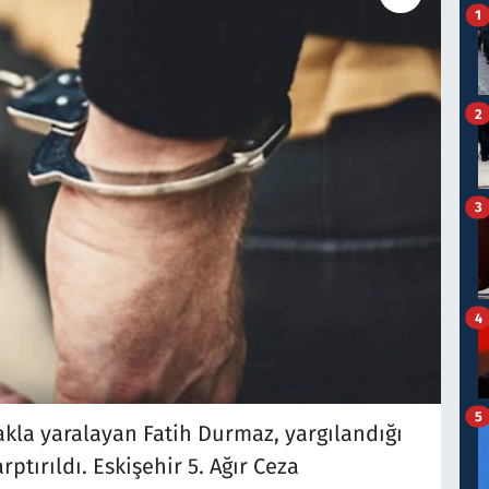
1
2
3
4
5
çakla yaralayan Fatih Durmaz, yargılandığı
ptırıldı. Eskişehir 5. Ağır Ceza