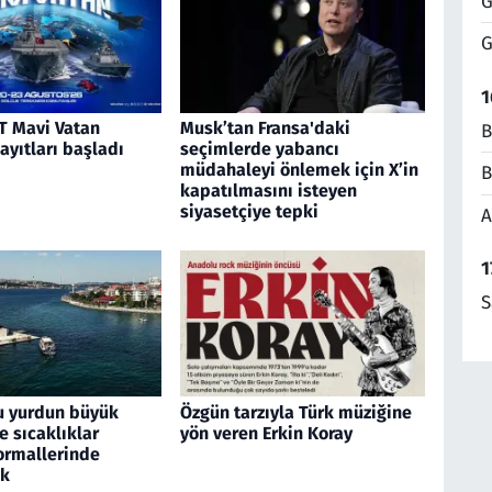
G
G
1
 Mavi Vatan
Musk’tan Fransa'daki
B
kayıtları başladı
seçimlerde yabancı
müdahaleyi önlemek için X’in
B
kapatılmasını isteyen
siyasetçiye tepki
A
1
S
u yurdun büyük
Özgün tarzıyla Türk müziğine
 sıcaklıklar
yön veren Erkin Koray
rmallerinde
ek