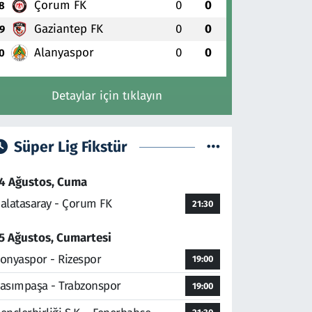
Çorum FK
0
0
8
Gaziantep FK
0
0
9
Alanyaspor
0
0
0
Detaylar için tıklayın
Süper Lig Fikstür
4 Ağustos, Cuma
alatasaray - Çorum FK
21:30
5 Ağustos, Cumartesi
onyaspor - Rizespor
19:00
asımpaşa - Trabzonspor
19:00