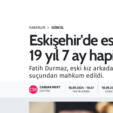
Resmi İlanlar
Rüya Tabirleri
HABERLER
GÜNCEL
Eskişehir'de e
Sağlık
19 yıl 7 ay hap
Savunma Sanayi
Seçim 2023
Fatih Durmaz, eski kız arkad
suçundan mahkum edildi.
Spor
CANDAN MERT
18.09.2024 - 16:47
18.09.2
Teknoloji ve Bilim
EDITÖR
YAYINLANMA
GÜNC
Televizyon