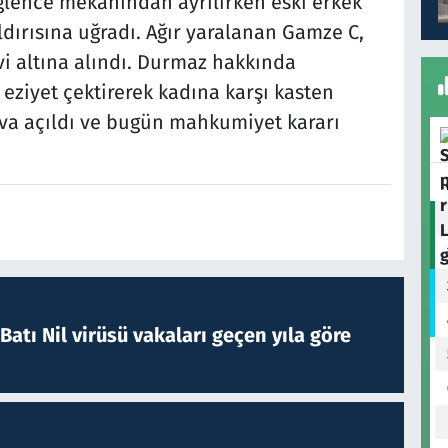
ğlence mekanından ayrılırken eski erkek
ldırısına uğradı. Ağır yaralanan Gamze C,
vi altına alındı. Durmaz hakkında
 eziyet çektirerek kadına karşı kasten
a açıldı ve bugün mahkumiyet kararı
atı Nil virüsü vakaları geçen yıla göre