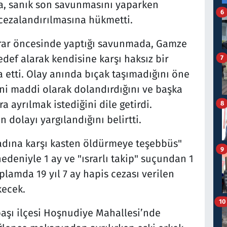
, sanık son savunmasını yaparken
6
cezalandırılmasına hükmetti.
karar öncesinde yaptığı savunmada, Gamze
edef alarak kendisine karşı haksız bir
7
a etti. Olay anında bıçak taşımadığını öne
ni maddi olarak dolandırdığını ve başka
a ayrılmak istediğini dile getirdi.
8
dolayı yargılandığını belirtti.
adına karşı kasten öldürmeye teşebbüs"
9
edeniyle 1 ay ve "ısrarlı takip" suçundan 1
oplamda 19 yıl 7 ay hapis cezası verilen
kecek.
10
başı ilçesi Hoşnudiye Mahallesi’nde