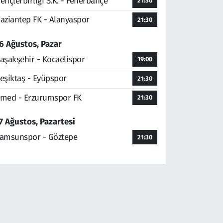
ençlerbirliği S.K. - Fenerbahçe
21:30
aziantep FK - Alanyaspor
21:30
6 Ağustos, Pazar
aşakşehir - Kocaelispor
19:00
eşiktaş - Eyüpspor
21:30
med - Erzurumspor FK
21:30
7 Ağustos, Pazartesi
amsunspor - Göztepe
21:30