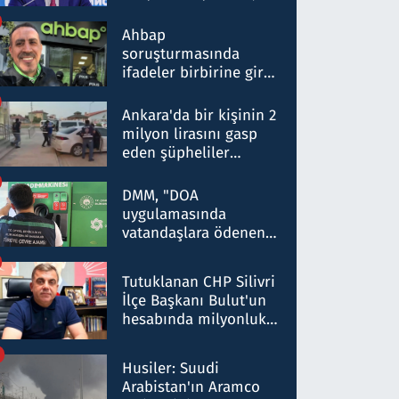
ortaklığının stratejik
nitelikte olduğunu
Ahbap
belirtti
soruşturmasında
ifadeler birbirine girdi:
Dokuz şüphelinin
ifadelerinden ortaya
Ankara'da bir kişinin 2
çıkan tablo şok etti
milyon lirasını gasp
eden şüpheliler
Kırıkkale'de yakalandı
DMM, "DOA
uygulamasında
vatandaşlara ödenen
iade tutarlarının
düşürüldüğü" iddiasını
Tutuklanan CHP Silivri
yalanladı
İlçe Başkanı Bulut'un
hesabında milyonluk
para trafiğine: Patron
talimat verdi, ben
Husiler: Suudi
gönderdim
Arabistan'ın Aramco