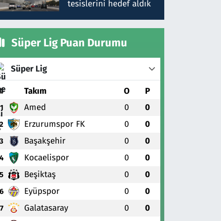
tesislerini hedef aldık
Süper Lig Puan Durumu
Süper Lig
#
Takım
O
P
Amed
0
0
1
Erzurumspor FK
0
0
2
Başakşehir
0
0
3
Kocaelispor
0
0
4
Beşiktaş
0
0
5
Eyüpspor
0
0
6
Galatasaray
0
0
7