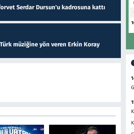
forvet Serdar Dursun'u kadrosuna kattı
1
 Türk müziğine yön veren Erkin Koray
1
G
1
K
K