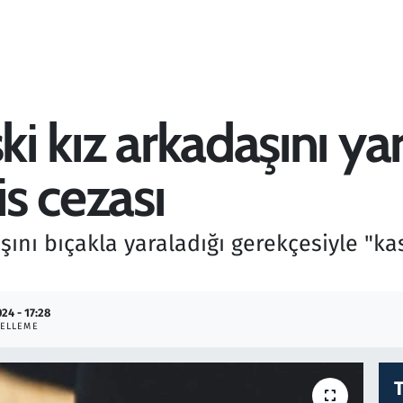
ski kız arkadaşını y
is cezası
aşını bıçakla yaraladığı gerekçesiyle "
024 - 17:28
ELLEME