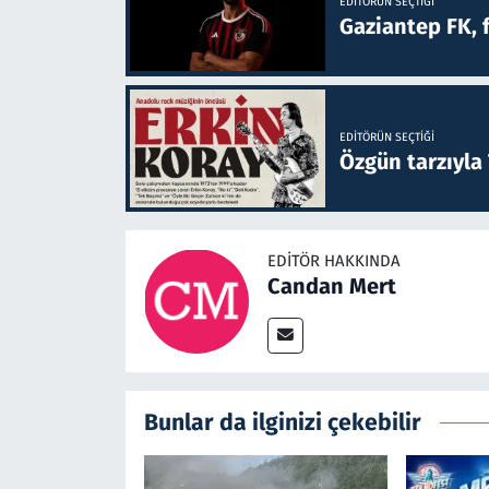
EDITÖRÜN SEÇTIĞI
Gaziantep FK, 
EDITÖRÜN SEÇTIĞI
Özgün tarzıyla
EDITÖR HAKKINDA
Candan Mert
Bunlar da ilginizi çekebilir