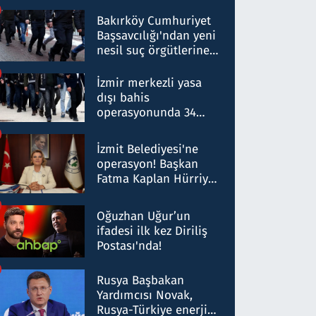
Bakırköy Cumhuriyet
Başsavcılığı'ndan yeni
nesil suç örgütlerine
operasyon: 50 şüpheli
hakkında gözaltı kararı
İzmir merkezli yasa
dışı bahis
operasyonunda 34
gözaltı: Yaklaşık 2
Milyar liralık para
İzmit Belediyesi'ne
trafiği tespit edildi
operasyon! Başkan
Fatma Kaplan Hürriyet
ve eşi gözaltına alındı
Oğuzhan Uğur’un
ifadesi ilk kez Diriliş
Postası'nda!
Rusya Başbakan
Yardımcısı Novak,
Rusya-Türkiye enerji