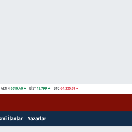
ALTIN
6510.40
BİST
13.799
BTC
64.225,61
mi İlanlar
Yazarlar