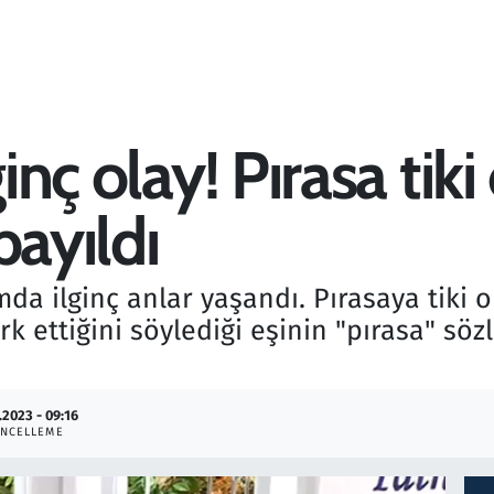
ginç olay! Pırasa ti
bayıldı
mda ilginç anlar yaşandı. Pırasaya tik
erk ettiğini söylediği eşinin "pırasa" söz
.2023 - 09:16
NCELLEME