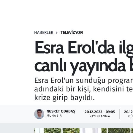
Resmi İlanlar
Rüya Tabirleri
HABERLER
TELEVIZYON
Esra Erol'da il
Sağlık
canlı yayında 
Savunma Sanayi
Seçim 2023
Esra Erol'un sunduğu progra
adındaki bir kişi, kendisini t
Spor
krize girip bayıldı.
Teknoloji ve Bilim
NUSRET ODABAŞ
20.12.2023 - 09:05
20.12
MUHABIR
YAYINLANMA
GÜ
Televizyon