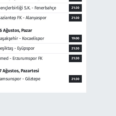
ençlerbirliği S.K. - Fenerbahçe
21:30
aziantep FK - Alanyaspor
21:30
6 Ağustos, Pazar
aşakşehir - Kocaelispor
19:00
eşiktaş - Eyüpspor
21:30
med - Erzurumspor FK
21:30
7 Ağustos, Pazartesi
amsunspor - Göztepe
21:30