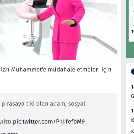
1
ayılan Muhammet'e müdahale etmeleri için
1
G
pırasaya tiki olan adam, sosyal
1
K
lttı.
pic.twitter.com/P1JIfefbM9
K