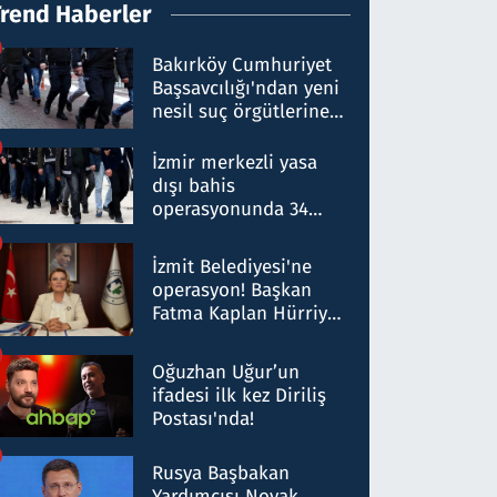
Trend Haberler
Bakırköy Cumhuriyet
Başsavcılığı'ndan yeni
nesil suç örgütlerine
operasyon: 50 şüpheli
hakkında gözaltı kararı
İzmir merkezli yasa
dışı bahis
operasyonunda 34
gözaltı: Yaklaşık 2
Milyar liralık para
İzmit Belediyesi'ne
trafiği tespit edildi
operasyon! Başkan
Fatma Kaplan Hürriyet
ve eşi gözaltına alındı
Oğuzhan Uğur’un
ifadesi ilk kez Diriliş
Postası'nda!
Rusya Başbakan
Yardımcısı Novak,