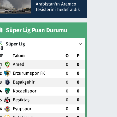
gönderdim
Arabistan'ın Aramco
tesislerini hedef aldık
Süper Lig Puan Durumu
Süper Lig
#
Takım
O
P
Amed
0
0
1
Erzurumspor FK
0
0
2
Başakşehir
0
0
3
Kocaelispor
0
0
4
Beşiktaş
0
0
5
Eyüpspor
0
0
6