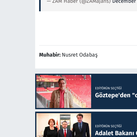
— ZAM Haber (@ZAMajans)
December 
Muhabir:
Nusret Odabaş
EDITÖRÜN SEÇTIĞI
Göztepe'den "o
EDITÖRÜN SEÇTIĞI
Adalet Bakanı 