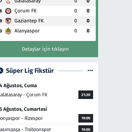
Galatasaray
0
0
7
Çorum FK
0
0
8
Gaziantep FK
0
0
9
Alanyaspor
0
0
0
Detaylar için tıklayın
Süper Lig Fikstür
4 Ağustos, Cuma
alatasaray - Çorum FK
21:30
5 Ağustos, Cumartesi
onyaspor - Rizespor
19:00
asımpaşa - Trabzonspor
19:00