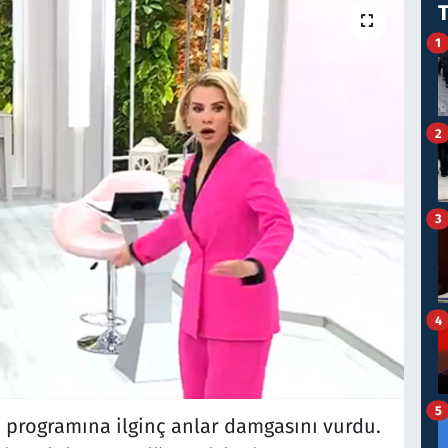
1
2
3
4
5
n programına ilginç anlar damgasını vurdu.