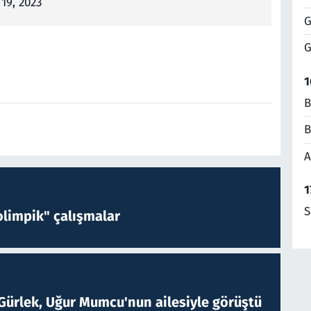
19, 2023
G
G
1
B
B
A
1
S
limpik" çalışmalar
Gürlek, Uğur Mumcu'nun ailesiyle görüştü