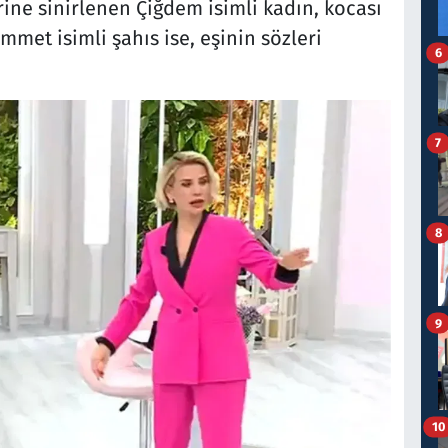
rine sinirlenen Çiğdem isimli kadın, kocası
met isimli şahıs ise, eşinin sözleri
6
7
8
9
10