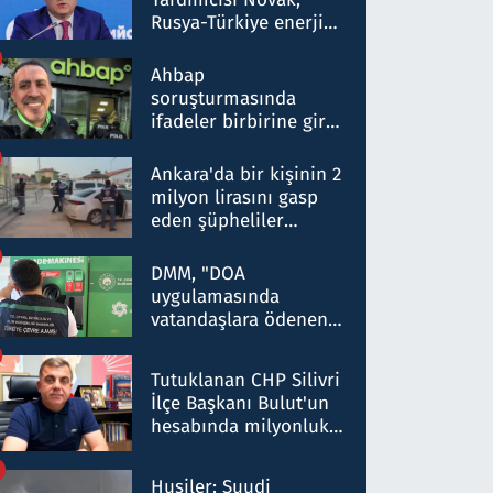
Rusya-Türkiye enerji
ortaklığının stratejik
nitelikte olduğunu
Ahbap
belirtti
soruşturmasında
ifadeler birbirine girdi:
Dokuz şüphelinin
ifadelerinden ortaya
Ankara'da bir kişinin 2
çıkan tablo şok etti
milyon lirasını gasp
eden şüpheliler
Kırıkkale'de yakalandı
DMM, "DOA
uygulamasında
vatandaşlara ödenen
iade tutarlarının
düşürüldüğü" iddiasını
Tutuklanan CHP Silivri
yalanladı
İlçe Başkanı Bulut'un
hesabında milyonluk
para trafiğine: Patron
talimat verdi, ben
Husiler: Suudi