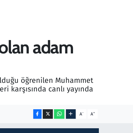
ki olan adam
i olduğu öğrenilen Muhammet
leri karşısında canlı yayında
-
+
A
A