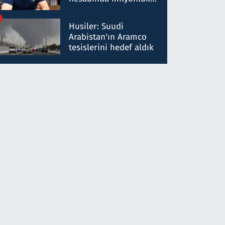
para trafiğine: Patron
talimat verdi, ben
Husiler: Suudi
gönderdim
Arabistan'ın Aramco
tesislerini hedef aldık