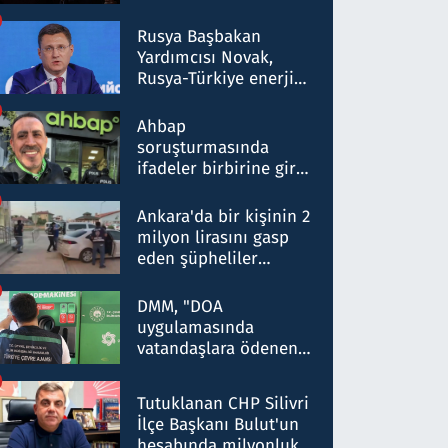
Rusya Başbakan
Yardımcısı Novak,
Rusya-Türkiye enerji
ortaklığının stratejik
nitelikte olduğunu
Ahbap
belirtti
soruşturmasında
ifadeler birbirine girdi:
Dokuz şüphelinin
ifadelerinden ortaya
Ankara'da bir kişinin 2
çıkan tablo şok etti
milyon lirasını gasp
eden şüpheliler
Kırıkkale'de yakalandı
DMM, "DOA
uygulamasında
vatandaşlara ödenen
iade tutarlarının
düşürüldüğü" iddiasını
Tutuklanan CHP Silivri
yalanladı
İlçe Başkanı Bulut'un
hesabında milyonluk