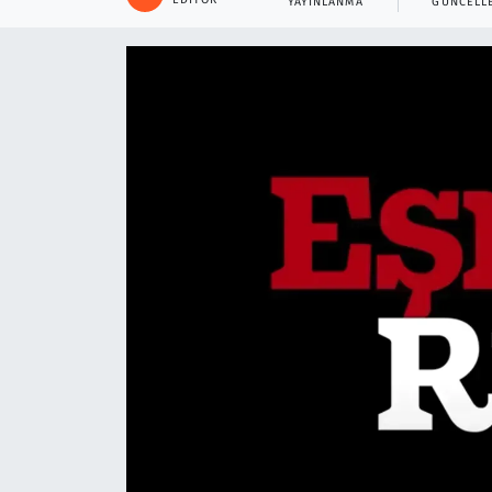
YAYINLANMA
GÜNCELL