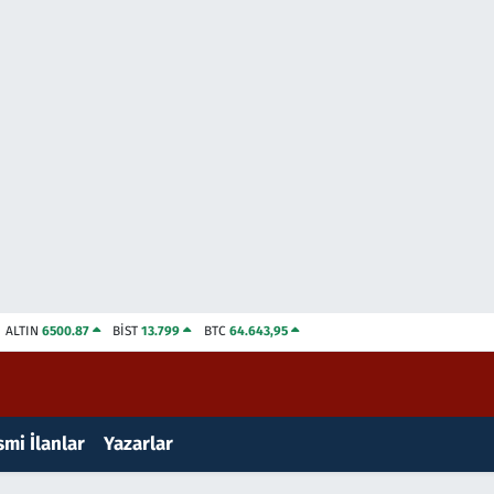
ALTIN
6500.87
BİST
13.799
BTC
64.643,95
mi İlanlar
Yazarlar