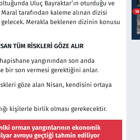
oltuğunda Uluç Bayraktar’ın oturduğu ve
Maral tarafından kaleme alınan dizisi
10
 gelecek. Merakla beklenen dizinin konusu
SAN TÜM RİSKLERİ GÖZE ALIR
 hapishane yangınından son anda
şe bir son vermesi gerektiğini anlar.
iskleri göze alan Nisan, kendisini ortaya
ı kişilerle birlik olması gerekecektir.
yılki orman yangınlarının ekonomik
ilyar avroyu geçtiği tahmin ediliyor