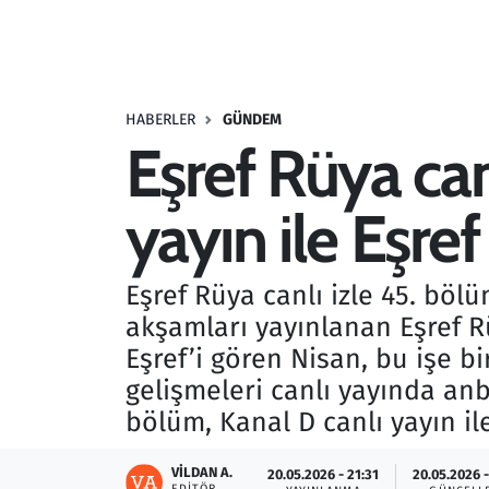
Resmi İlanlar
Rüya Tabirleri
HABERLER
GÜNDEM
Eşref Rüya can
Sağlık
yayın ile Eşref 
Savunma Sanayi
Seçim 2023
Eşref Rüya canlı izle 45. bölü
akşamları yayınlanan Eşref R
Spor
Eşref’i gören Nisan, bu işe bi
Teknoloji ve Bilim
gelişmeleri canlı yayında anb
bölüm, Kanal D canlı yayın ile
Televizyon
VILDAN A.
20.05.2026 - 21:31
20.05.2026 -
EDITÖR