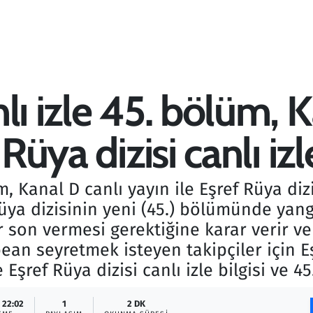
lı izle 45. bölüm, K
Rüya dizisi canlı izl
m, Kanal D canlı yayın ile Eşref Rüya diz
üya dizisinin yeni (45.) bölümünde yan
r son vermesi gerektiğine karar verir ve 
ean seyretmek isteyen takipçiler için Eş
 Eşref Rüya dizisi canlı izle bilgisi ve 
 22:02
1
2 DK