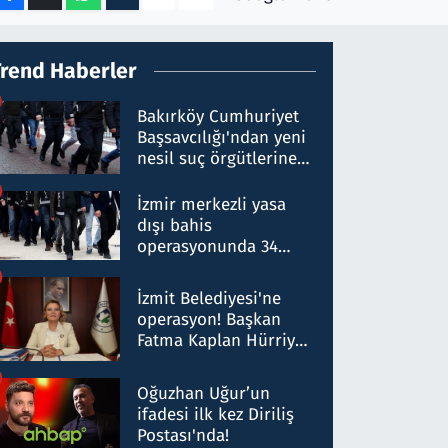
Trend Haberler
Bakırköy Cumhuriyet
Başsavcılığı'ndan yeni
nesil suç örgütlerine
operasyon: 50 şüpheli
hakkında gözaltı kararı
İzmir merkezli yasa
dışı bahis
operasyonunda 34
gözaltı: Yaklaşık 2
Milyar liralık para
İzmit Belediyesi'ne
trafiği tespit edildi
operasyon! Başkan
Fatma Kaplan Hürriyet
ve eşi gözaltına alındı
Oğuzhan Uğur’un
ifadesi ilk kez Diriliş
Postası'nda!