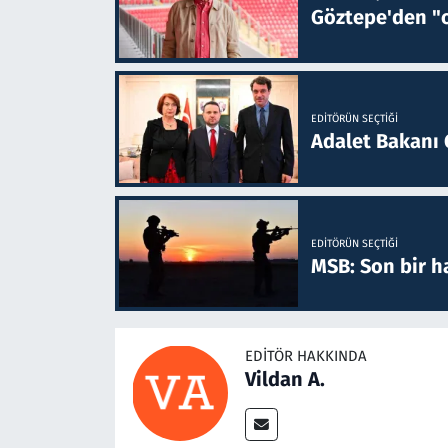
Göztepe'den "o
EDITÖRÜN SEÇTIĞI
Adalet Bakanı 
EDITÖRÜN SEÇTIĞI
MSB: Son bir ha
EDITÖR HAKKINDA
Vildan A.