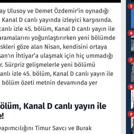
5
tay Ulusoy ve Demet Özdemir'in oynadığı
Kanal D canlı yayında izleyici karşısında.
canlı izle 45. bölüm, Kanal D canlı yayın ile
6
i aramalarını yoğunlaştırırken yeni bölümde
iskleri göze alan Nisan, kendisini ortaya
an'ın İhtiyar’a ulaşmak için hiç ummadığı
7
ir. Sürpriz gelişmelerle yeni bölümü
anlı izle 45. bölüm, Kanal D canlı yayın ile
i ve bölüm özeti metnin devamında yer
8
bölüm, Kanal D canlı yayın ile
e!
9
yapımcılığını Timur Savcı ve Burak