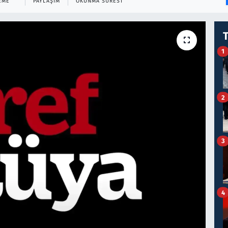
EME
PAYLAŞIM
OKUNMA SÜRESI
1
2
3
4