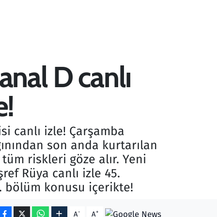
anal D canlı
e!
isi canlı izle! Çarşamba
gınından son anda kurtarılan
tüm riskleri göze alır. Yeni
ref Rüya canlı izle 45.
45. bölüm konusu içerikte!
-
+
A
A