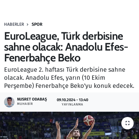
Gündem
HABERLER
SPOR
Haber
EuroLeague, Türk derbisine
Kültür Sanat
sahne olacak: Anadolu Efes-
Fenerbahçe Beko
Kurumsal Haberler
EuroLeague 2. haftası Türk derbisine sahne
Lezzet Durağı
olacak. Anadolu Efes, yarın (10 Ekim
Perşembe) Fenerbahçe Beko'yu konuk edecek.
Memur ve Kamu
NUSRET ODABAŞ
09.10.2024 - 13:40
MUHABIR
YAYINLANMA
Otomobil
Oyun
Ramazan