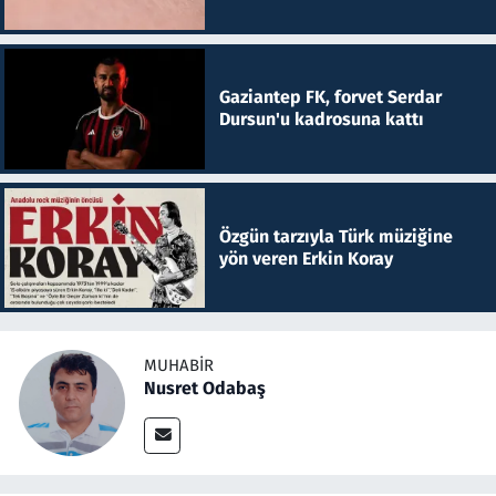
Gaziantep FK, forvet Serdar
Dursun'u kadrosuna kattı
Özgün tarzıyla Türk müziğine
yön veren Erkin Koray
MUHABIR
Nusret Odabaş