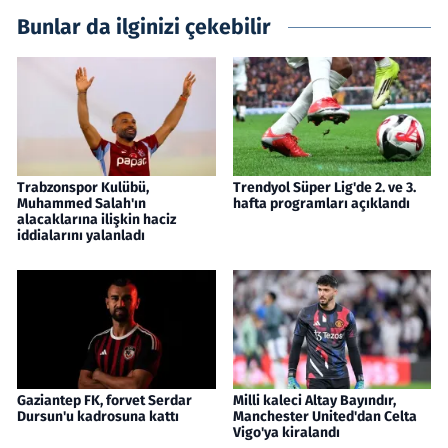
Bunlar da ilginizi çekebilir
Trabzonspor Kulübü,
Trendyol Süper Lig'de 2. ve 3.
Muhammed Salah'ın
hafta programları açıklandı
alacaklarına ilişkin haciz
iddialarını yalanladı
Gaziantep FK, forvet Serdar
Milli kaleci Altay Bayındır,
Dursun'u kadrosuna kattı
Manchester United'dan Celta
Vigo'ya kiralandı