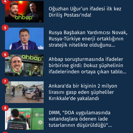
4
Oğuzhan Uğur’un ifadesi ilk kez
Diriliş Postası'nda!
5
Rusya Başbakan Yardımcısı Novak,
Rusya-Türkiye enerji ortaklığının
stratejik nitelikte olduğunu
belirtti
6
Ahbap soruşturmasında ifadeler
birbirine girdi: Dokuz şüphelinin
ifadelerinden ortaya çıkan tablo
şok etti
7
Ankara'da bir kişinin 2 milyon
lirasını gasp eden şüpheliler
Kırıkkale'de yakalandı
8
DMM, "DOA uygulamasında
vatandaşlara ödenen iade
tutarlarının düşürüldüğü"
iddiasını yalanladı