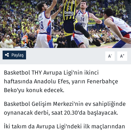
Resmi İlanlar
Rüya Tabirleri
Sağlık
Paylaş
-
+
A
A
Savunma Sanayi
Basketbol THY Avrupa Ligi'nin ikinci
Seçim 2023
haftasında Anadolu Efes, yarın Fenerbahçe
Spor
Beko'yu konuk edecek.
Teknoloji ve Bilim
Basketbol Gelişim Merkezi'nin ev sahipliğinde
oynanacak derbi, saat 20.30'da başlayacak.
Televizyon
İki takım da Avrupa Ligi'ndeki ilk maçlarından