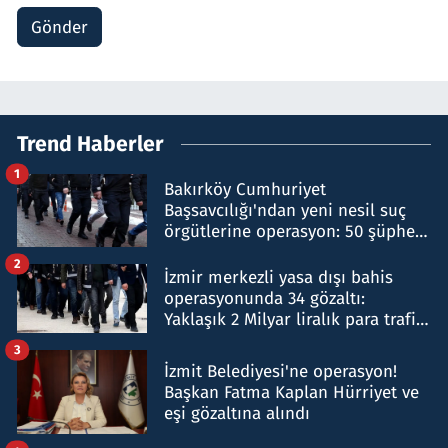
Gönder
Trend Haberler
1
Bakırköy Cumhuriyet
Başsavcılığı'ndan yeni nesil suç
örgütlerine operasyon: 50 şüpheli
hakkında gözaltı kararı
2
İzmir merkezli yasa dışı bahis
operasyonunda 34 gözaltı:
Yaklaşık 2 Milyar liralık para trafiği
tespit edildi
3
İzmit Belediyesi'ne operasyon!
Başkan Fatma Kaplan Hürriyet ve
eşi gözaltına alındı