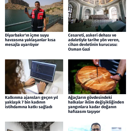
Diyarbakır'ın içme suyu
Cesareti, askeri dehası ve
havzasına yaklaşanlar kısa
adaletiyle tarihe yön veren,
mesajla uyarılıyor
cihan devletinin kurucusu:
Osman Gazi
Kalkınma ajansları geçen yıl
Ağaçların gövdesindeki
yaklaşık 7 bin kadının
halkalar iklim değişikliğinden
istihdamına katkı sağladı
yangınlara kadar doğanın
hafızasını taşıyor