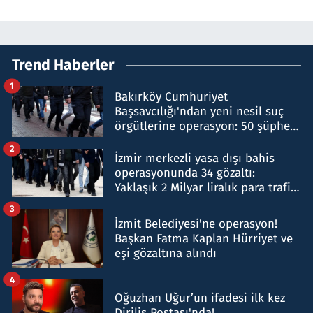
Trend Haberler
1
Bakırköy Cumhuriyet
Başsavcılığı'ndan yeni nesil suç
örgütlerine operasyon: 50 şüpheli
hakkında gözaltı kararı
2
İzmir merkezli yasa dışı bahis
operasyonunda 34 gözaltı:
Yaklaşık 2 Milyar liralık para trafiği
tespit edildi
3
İzmit Belediyesi'ne operasyon!
Başkan Fatma Kaplan Hürriyet ve
eşi gözaltına alındı
4
Oğuzhan Uğur’un ifadesi ilk kez
Diriliş Postası'nda!