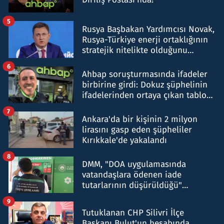
5
Rusya Başbakan Yardımcısı Novak,
Rusya-Türkiye enerji ortaklığının
stratejik nitelikte olduğunu
belirtti
6
Ahbap soruşturmasında ifadeler
birbirine girdi: Dokuz şüphelinin
ifadelerinden ortaya çıkan tablo
şok etti
7
Ankara'da bir kişinin 2 milyon
lirasını gasp eden şüpheliler
Kırıkkale'de yakalandı
8
DMM, "DOA uygulamasında
vatandaşlara ödenen iade
tutarlarının düşürüldüğü"
iddiasını yalanladı
9
Tutuklanan CHP Silivri İlçe
Başkanı Bulut'un hesabında