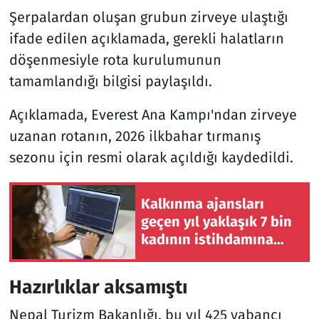
Şerpalardan oluşan grubun zirveye ulaştığı
ifade edilen açıklamada, gerekli halatların
döşenmesiyle rota kurulumunun
tamamlandığı bilgisi paylaşıldı.
Açıklamada, Everest Ana Kampı'ndan zirveye
uzanan rotanın, 2026 ilkbahar tırmanış
sezonu için resmi olarak açıldığı kaydedildi.
Kalkınma ajansları
geçen yıl yaklaşık 7 bin
kadının istihdamına
katkı sağladı
Hazırlıklar aksamıştı
Nepal Turizm Bakanlığı, bu yıl 425 yabancı