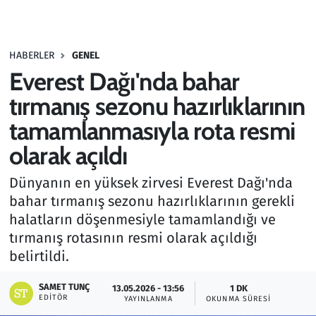
Gündem
HABERLER
GENEL
Haber
Everest Dağı'nda bahar
Kültür Sanat
tırmanış sezonu hazırlıklarının
tamamlanmasıyla rota resmi
Kurumsal Haberler
olarak açıldı
Lezzet Durağı
Dünyanın en yüksek zirvesi Everest Dağı'nda
bahar tırmanış sezonu hazırlıklarının gerekli
Memur ve Kamu
halatların döşenmesiyle tamamlandığı ve
tırmanış rotasının resmi olarak açıldığı
Otomobil
belirtildi.
Oyun
SAMET TUNÇ
13.05.2026 - 13:56
1 DK
EDITÖR
YAYINLANMA
OKUNMA SÜRESI
Ramazan