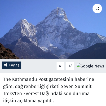
Resmi İlanlar
Rüya Tabirleri
Sağlık
Savunma Sanayi
Seçim 2023
Paylaş
-
+
A
A
Spor
The Kathmandu Post gazetesinin haberine
Teknoloji ve Bilim
göre, dağ rehberliği şirketi Seven Summit
Treks'ten Everest Dağı'ndaki son duruma
Televizyon
ilişkin açıklama yapıldı.