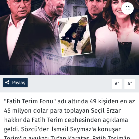
Resmi İlanlar
Rüya Tabirleri
Sağlık
Savunma Sanayi
Seçim 2023
Paylaş
-
+
A
A
Spor
"Fatih Terim Fonu" adı altında 49 kişiden en az
Teknoloji ve Bilim
45 milyon dolar para toplayan Seçil Erzan
hakkında Fatih Terim cephesinden açıklama
Televizyon
geldi. Sözcü'den İsmail Saymaz'a konuşan
Terim'in avukatı Tufan Karataş, Fatih Terim'in