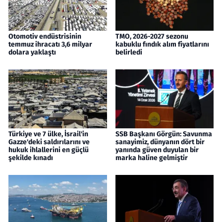
Otomotiv endüstrisinin
TMO, 2026-2027 sezonu
temmuz ihracatı 3,6 milyar
kabuklu fındık alım fiyatlarını
dolara yaklaştı
belirledi
Türkiye ve 7 ülke, İsrail'in
SSB Başkanı Görgün: Savunma
Gazze'deki saldırılarını ve
sanayimiz, dünyanın dört bir
hukuk ihlallerini en güçlü
yanında güven duyulan bir
şekilde kınadı
marka haline gelmiştir