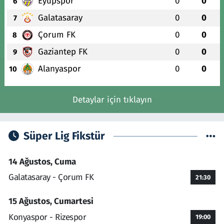
Eyüpspor
0
0
6
Galatasaray
0
0
7
Çorum FK
0
0
8
Gaziantep FK
0
0
9
Alanyaspor
0
0
10
Detaylar için tıklayın
Süper Lig Fikstür
14 Ağustos, Cuma
Galatasaray - Çorum FK
21:30
15 Ağustos, Cumartesi
Konyaspor - Rizespor
19:00