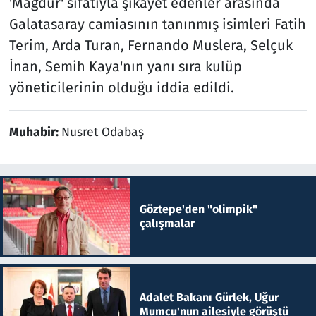
'Mağdur' sıfatıyla şikayet edenler arasında
Galatasaray camiasının tanınmış isimleri Fatih
Terim, Arda Turan, Fernando Muslera, Selçuk
İnan, Semih Kaya'nın yanı sıra kulüp
yöneticilerinin olduğu iddia edildi.
Muhabir:
Nusret Odabaş
Göztepe'den "olimpik"
çalışmalar
Adalet Bakanı Gürlek, Uğur
Mumcu'nun ailesiyle görüştü