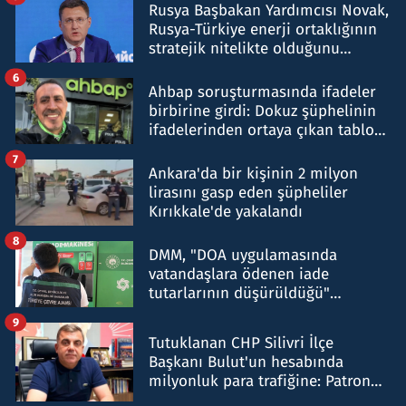
Rusya Başbakan Yardımcısı Novak,
Rusya-Türkiye enerji ortaklığının
stratejik nitelikte olduğunu
belirtti
6
Ahbap soruşturmasında ifadeler
birbirine girdi: Dokuz şüphelinin
ifadelerinden ortaya çıkan tablo
şok etti
7
Ankara'da bir kişinin 2 milyon
lirasını gasp eden şüpheliler
Kırıkkale'de yakalandı
8
DMM, "DOA uygulamasında
vatandaşlara ödenen iade
tutarlarının düşürüldüğü"
iddiasını yalanladı
9
Tutuklanan CHP Silivri İlçe
Başkanı Bulut'un hesabında
milyonluk para trafiğine: Patron
talimat verdi, ben gönderdim