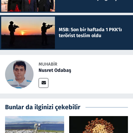
MSB: Son bir haftada 1 PKK'lı
terörist teslim oldu
MUHABIR
Nusret Odabaş
Bunlar da ilginizi çekebilir