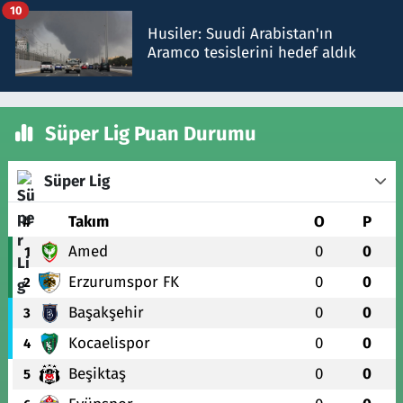
10
Husiler: Suudi Arabistan'ın
Aramco tesislerini hedef aldık
Süper Lig Puan Durumu
Süper Lig
#
Takım
O
P
Amed
0
0
1
Erzurumspor FK
0
0
2
Başakşehir
0
0
3
Kocaelispor
0
0
4
Beşiktaş
0
0
5