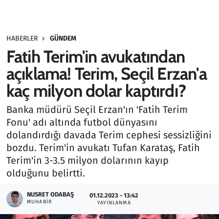
Gündem
HABERLER
GÜNDEM
Haber
Fatih Terim'in avukatından
Kültür Sanat
açıklama! Terim, Seçil Erzan'a
kaç milyon dolar kaptırdı?
Kurumsal Haberler
Banka müdürü Seçil Erzan'ın 'Fatih Terim
Lezzet Durağı
Fonu' adı altında futbol dünyasını
dolandırdığı davada Terim cephesi sessizliğini
Memur ve Kamu
bozdu. Terim'in avukatı Tufan Karataş, Fatih
Terim'in 3-3.5 milyon dolarının kayıp
Otomobil
olduğunu belirtti.
Oyun
NUSRET ODABAŞ
01.12.2023 - 13:42
MUHABIR
YAYINLANMA
Ramazan