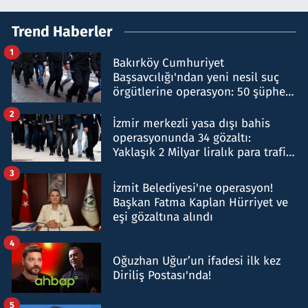
Trend Haberler
1
Bakırköy Cumhuriyet
Başsavcılığı'ndan yeni nesil suç
örgütlerine operasyon: 50 şüpheli
hakkında gözaltı kararı
2
İzmir merkezli yasa dışı bahis
operasyonunda 34 gözaltı:
Yaklaşık 2 Milyar liralık para trafiği
tespit edildi
3
İzmit Belediyesi'ne operasyon!
Başkan Fatma Kaplan Hürriyet ve
eşi gözaltına alındı
4
Oğuzhan Uğur’un ifadesi ilk kez
Diriliş Postası'nda!
5