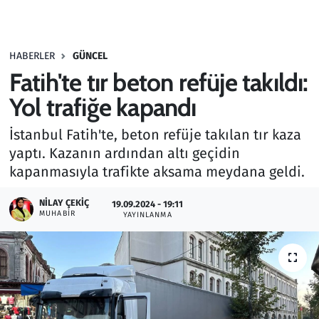
Gündem
HABERLER
GÜNCEL
Haber
Fatih'te tır beton refüje takıldı:
Kültür Sanat
Yol trafiğe kapandı
İstanbul Fatih'te, beton refüje takılan tır kaza
Kurumsal Haberler
yaptı. Kazanın ardından altı geçidin
kapanmasıyla trafikte aksama meydana geldi.
Lezzet Durağı
NILAY ÇEKIÇ
19.09.2024 - 19:11
Memur ve Kamu
MUHABIR
YAYINLANMA
Otomobil
Oyun
Ramazan