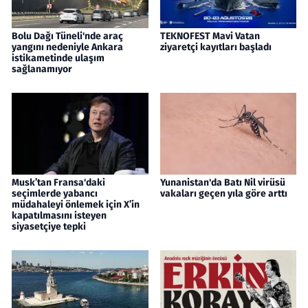
Bolu Dağı Tüneli'nde araç
TEKNOFEST Mavi Vatan
yangını nedeniyle Ankara
ziyaretçi kayıtları başladı
istikametinde ulaşım
sağlanamıyor
Musk’tan Fransa'daki
Yunanistan'da Batı Nil virüsü
seçimlerde yabancı
vakaları geçen yıla göre arttı
müdahaleyi önlemek için X’in
kapatılmasını isteyen
siyasetçiye tepki