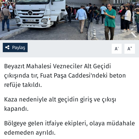
Resmi İlanlar
Rüya Tabirleri
Sağlık
Paylaş
-
+
A
A
Savunma Sanayi
Beyazıt Mahalesi Vezneciler Alt Geçidi
çıkışında tır, Fuat Paşa Caddesi'ndeki beton
Seçim 2023
refüje takıldı.
Spor
Kaza nedeniyle alt geçidin giriş ve çıkışı
kapandı.
Teknoloji ve Bilim
Bölgeye gelen itfaiye ekipleri, olaya müdahale
Televizyon
edemeden ayrıldı.