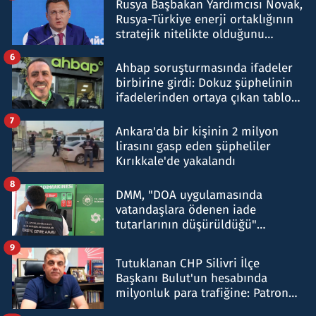
Rusya Başbakan Yardımcısı Novak,
Rusya-Türkiye enerji ortaklığının
stratejik nitelikte olduğunu
belirtti
6
Ahbap soruşturmasında ifadeler
birbirine girdi: Dokuz şüphelinin
ifadelerinden ortaya çıkan tablo
şok etti
7
Ankara'da bir kişinin 2 milyon
lirasını gasp eden şüpheliler
Kırıkkale'de yakalandı
8
DMM, "DOA uygulamasında
vatandaşlara ödenen iade
tutarlarının düşürüldüğü"
iddiasını yalanladı
9
Tutuklanan CHP Silivri İlçe
Başkanı Bulut'un hesabında
milyonluk para trafiğine: Patron
talimat verdi, ben gönderdim