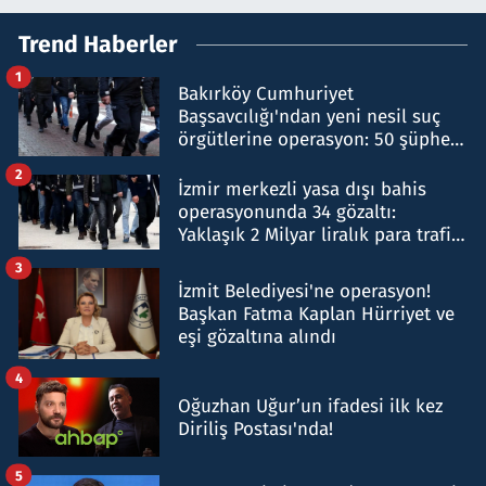
Trend Haberler
1
Bakırköy Cumhuriyet
Başsavcılığı'ndan yeni nesil suç
örgütlerine operasyon: 50 şüpheli
hakkında gözaltı kararı
2
İzmir merkezli yasa dışı bahis
operasyonunda 34 gözaltı:
Yaklaşık 2 Milyar liralık para trafiği
tespit edildi
3
İzmit Belediyesi'ne operasyon!
Başkan Fatma Kaplan Hürriyet ve
eşi gözaltına alındı
4
Oğuzhan Uğur’un ifadesi ilk kez
Diriliş Postası'nda!
5