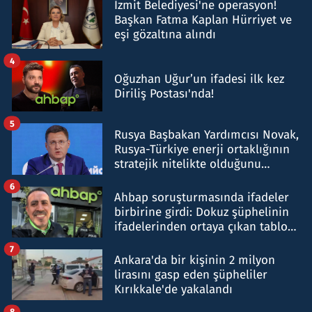
İzmit Belediyesi'ne operasyon!
Başkan Fatma Kaplan Hürriyet ve
eşi gözaltına alındı
4
Oğuzhan Uğur’un ifadesi ilk kez
Diriliş Postası'nda!
5
Rusya Başbakan Yardımcısı Novak,
Rusya-Türkiye enerji ortaklığının
stratejik nitelikte olduğunu
belirtti
6
Ahbap soruşturmasında ifadeler
birbirine girdi: Dokuz şüphelinin
ifadelerinden ortaya çıkan tablo
şok etti
7
Ankara'da bir kişinin 2 milyon
lirasını gasp eden şüpheliler
Kırıkkale'de yakalandı
8