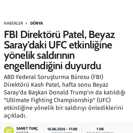
Gündem
HABERLER
DÜNYA
Haber
FBI Direktörü Patel, Beyaz
Kültür Sanat
Saray'daki UFC etkinliğine
yönelik saldırının
Kurumsal Haberler
engellendiğini duyurdu
Lezzet Durağı
ABD Federal Soruşturma Bürosu (FBI)
Direktörü Kash Patel, hafta sonu Beyaz
Memur ve Kamu
Saray'da Başkan Donald Trump'ın da katıldığı
"Ultimate Fighting Championship" (UFC)
Otomobil
etkinliğine yönelik bir saldırıyı önlediklerini
açıkladı.
Oyun
SAMET TUNÇ
16.06.2026 - 17:08
1 DK
Ramazan
EDITÖR