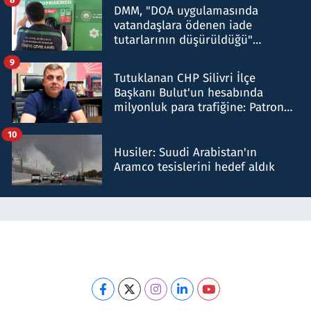
DMM, "DOA uygulamasında
vatandaşlara ödenen iade
tutarlarının düşürüldüğü"
iddiasını yalanladı
9
Tutuklanan CHP Silivri İlçe
Başkanı Bulut'un hesabında
milyonluk para trafiğine: Patron
talimat verdi, ben gönderdim
10
Husiler: Suudi Arabistan'ın
Aramco tesislerini hedef aldık