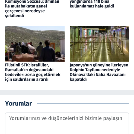
Komisyonu Sözcüsü: Umman
yangınlarda 118 bina
ile mutabakatın genel
kullanılamaz hale geldi
çerçevesi neredeyse
şekillendi
Filistinli STK: İsrailliler,
Japonya'nın güneyine ilerleyen
Ramallah'ın doğusundaki
Dolphin Tayfunu nedeniyle
bedevileri zorla göç ettirmek
Okinava'daki Naha Havaalanı
için saldırılarını artırdı
kapatıldı
Yorumlar