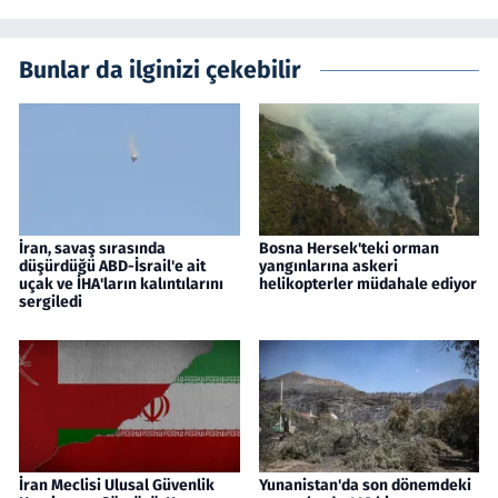
Bunlar da ilginizi çekebilir
İran, savaş sırasında
Bosna Hersek'teki orman
düşürdüğü ABD-İsrail'e ait
yangınlarına askeri
uçak ve İHA'ların kalıntılarını
helikopterler müdahale ediyor
sergiledi
İran Meclisi Ulusal Güvenlik
Yunanistan'da son dönemdeki