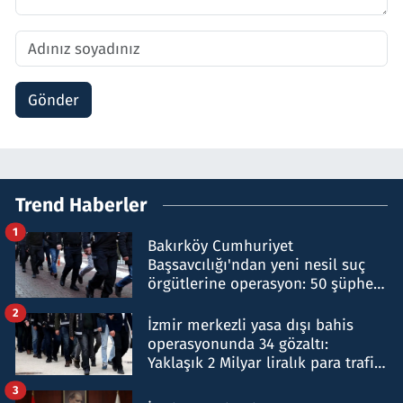
Gönder
Trend Haberler
1
Bakırköy Cumhuriyet
Başsavcılığı'ndan yeni nesil suç
örgütlerine operasyon: 50 şüpheli
hakkında gözaltı kararı
2
İzmir merkezli yasa dışı bahis
operasyonunda 34 gözaltı:
Yaklaşık 2 Milyar liralık para trafiği
tespit edildi
3