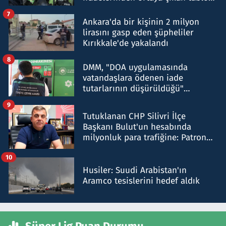
şok etti
7
Ankara'da bir kişinin 2 milyon
lirasını gasp eden şüpheliler
Kırıkkale'de yakalandı
8
DMM, "DOA uygulamasında
vatandaşlara ödenen iade
tutarlarının düşürüldüğü"
iddiasını yalanladı
9
Tutuklanan CHP Silivri İlçe
Başkanı Bulut'un hesabında
milyonluk para trafiğine: Patron
talimat verdi, ben gönderdim
10
Husiler: Suudi Arabistan'ın
Aramco tesislerini hedef aldık