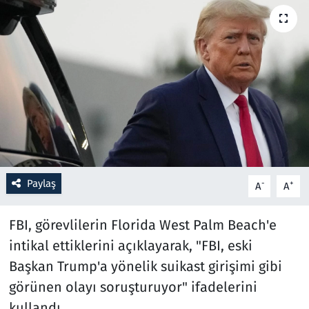
Resmi İlanlar
Rüya Tabirleri
Sağlık
Savunma Sanayi
Seçim 2023
Paylaş
-
+
A
A
Spor
FBI, görevlilerin Florida West Palm Beach'e
Teknoloji ve Bilim
intikal ettiklerini açıklayarak, "FBI, eski
Başkan Trump'a yönelik suikast girişimi gibi
Televizyon
görünen olayı soruşturuyor" ifadelerini
kullandı.