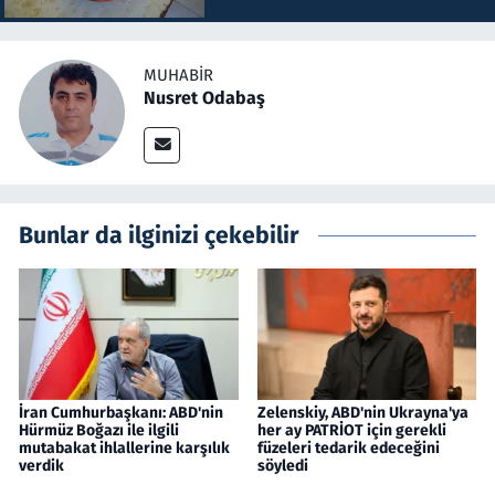
MUHABIR
Nusret Odabaş
Bunlar da ilginizi çekebilir
İran Cumhurbaşkanı: ABD'nin
Zelenskiy, ABD'nin Ukrayna'ya
Hürmüz Boğazı ile ilgili
her ay PATRİOT için gerekli
mutabakat ihlallerine karşılık
füzeleri tedarik edeceğini
verdik
söyledi