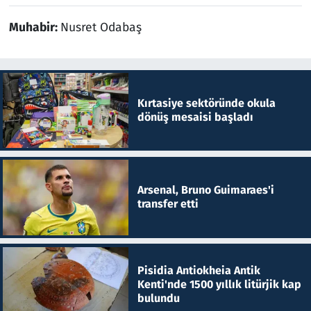
Muhabir:
Nusret Odabaş
Kırtasiye sektöründe okula
dönüş mesaisi başladı
Arsenal, Bruno Guimaraes'i
transfer etti
Pisidia Antiokheia Antik
Kenti'nde 1500 yıllık litürjik kap
bulundu