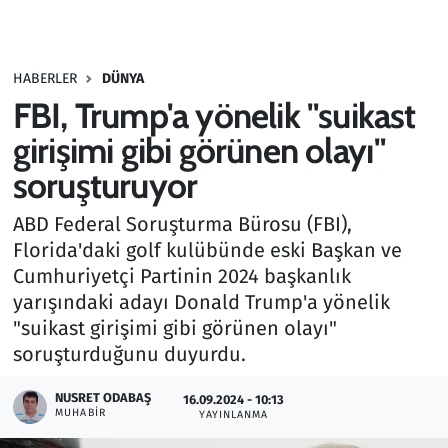
Gündem
HABERLER
DÜNYA
Haber
FBI, Trump'a yönelik "suikast
Kültür Sanat
girişimi gibi görünen olayı"
soruşturuyor
Kurumsal Haberler
ABD Federal Soruşturma Bürosu (FBI),
Lezzet Durağı
Florida'daki golf kulübünde eski Başkan ve
Cumhuriyetçi Partinin 2024 başkanlık
Memur ve Kamu
yarışındaki adayı Donald Trump'a yönelik
"suikast girişimi gibi görünen olayı"
Otomobil
soruşturduğunu duyurdu.
Oyun
NUSRET ODABAŞ
16.09.2024 - 10:13
MUHABIR
YAYINLANMA
Ramazan