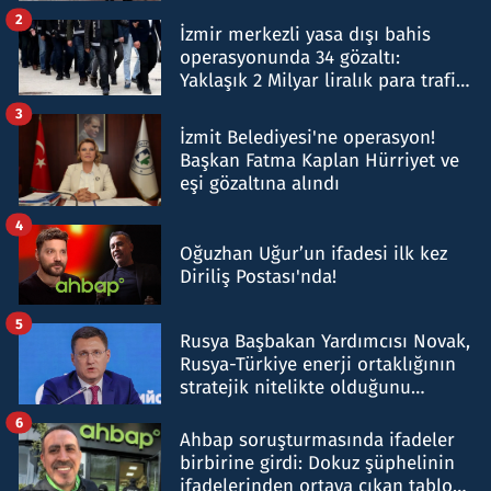
hakkında gözaltı kararı
2
İzmir merkezli yasa dışı bahis
operasyonunda 34 gözaltı:
Yaklaşık 2 Milyar liralık para trafiği
tespit edildi
3
İzmit Belediyesi'ne operasyon!
Başkan Fatma Kaplan Hürriyet ve
eşi gözaltına alındı
4
Oğuzhan Uğur’un ifadesi ilk kez
Diriliş Postası'nda!
5
Rusya Başbakan Yardımcısı Novak,
Rusya-Türkiye enerji ortaklığının
stratejik nitelikte olduğunu
belirtti
6
Ahbap soruşturmasında ifadeler
birbirine girdi: Dokuz şüphelinin
ifadelerinden ortaya çıkan tablo