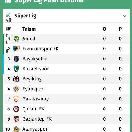
Süper Lig Puan Durumu
Süper Lig
#
Takım
O
P
Amed
0
0
1
Erzurumspor FK
0
0
2
Başakşehir
0
0
3
Kocaelispor
0
0
4
Beşiktaş
0
0
5
Eyüpspor
0
0
6
Galatasaray
0
0
7
Çorum FK
0
0
8
Gaziantep FK
0
0
9
Alanyaspor
0
0
10