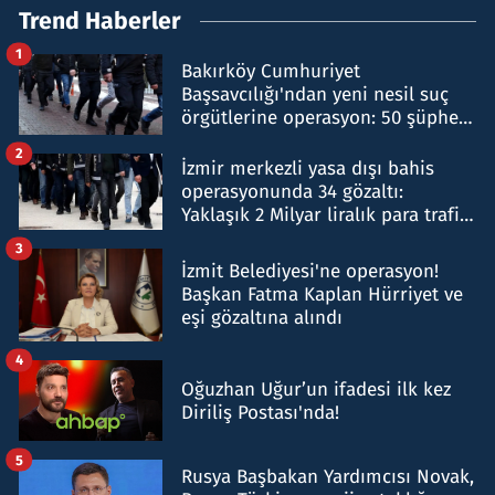
Trend Haberler
1
Bakırköy Cumhuriyet
Başsavcılığı'ndan yeni nesil suç
örgütlerine operasyon: 50 şüpheli
hakkında gözaltı kararı
2
İzmir merkezli yasa dışı bahis
operasyonunda 34 gözaltı:
Yaklaşık 2 Milyar liralık para trafiği
tespit edildi
3
İzmit Belediyesi'ne operasyon!
Başkan Fatma Kaplan Hürriyet ve
eşi gözaltına alındı
4
Oğuzhan Uğur’un ifadesi ilk kez
Diriliş Postası'nda!
5
Rusya Başbakan Yardımcısı Novak,