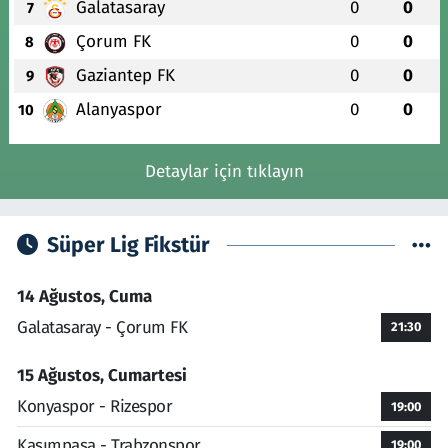
Galatasaray
0
0
7
Çorum FK
0
0
8
Gaziantep FK
0
0
9
Alanyaspor
0
0
10
Detaylar için tıklayın
Süper Lig Fikstür
14 Ağustos, Cuma
Galatasaray - Çorum FK
21:30
15 Ağustos, Cumartesi
Konyaspor - Rizespor
19:00
Kasımpaşa - Trabzonspor
19:00