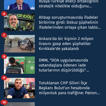
Rusya-Türkiye enerji ortaklığının
stratejik nitelikte olduğunu
belirtti
6
Ahbap soruşturmasında ifadeler
birbirine girdi: Dokuz şüphelinin
ifadelerinden ortaya çıkan tablo
şok etti
7
Ankara'da bir kişinin 2 milyon
lirasını gasp eden şüpheliler
Kırıkkale'de yakalandı
8
DMM, "DOA uygulamasında
vatandaşlara ödenen iade
tutarlarının düşürüldüğü"
iddiasını yalanladı
9
Tutuklanan CHP Silivri İlçe
Başkanı Bulut'un hesabında
milyonluk para trafiğine: Patron
talimat verdi, ben gönderdim
10