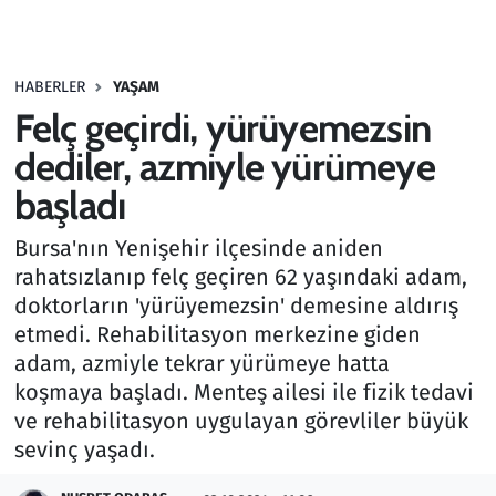
Gündem
HABERLER
YAŞAM
Haber
Felç geçirdi, yürüyemezsin
Kültür Sanat
dediler, azmiyle yürümeye
başladı
Kurumsal Haberler
Bursa'nın Yenişehir ilçesinde aniden
Lezzet Durağı
rahatsızlanıp felç geçiren 62 yaşındaki adam,
doktorların 'yürüyemezsin' demesine aldırış
Memur ve Kamu
etmedi. Rehabilitasyon merkezine giden
adam, azmiyle tekrar yürümeye hatta
Otomobil
koşmaya başladı. Menteş ailesi ile fizik tedavi
ve rehabilitasyon uygulayan görevliler büyük
Oyun
sevinç yaşadı.
Ramazan