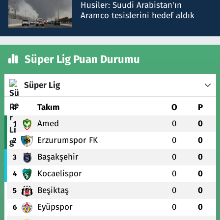
Husiler: Suudi Arabistan'ın
Aramco tesislerini hedef aldık
Süper Lig Puan Durumu
Süper Lig
#
Takım
O
P
Amed
0
0
1
Erzurumspor FK
0
0
2
Başakşehir
0
0
3
Kocaelispor
0
0
4
Beşiktaş
0
0
5
Eyüpspor
0
0
6